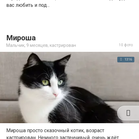
вас любить и под...
Мироша
Мальчик,
9 месяцев
,
кастрирован
10 фото
1316
Мироша просто сказочный котик, возраст
кастрирован. Немного застенчивый, очень ждёт