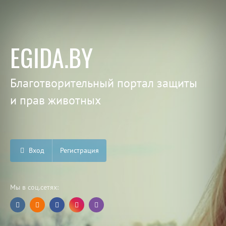
EGIDA.BY
Благотворительный портал защиты
и прав животных
Вход
Регистрация
Мы в соц.сетях: