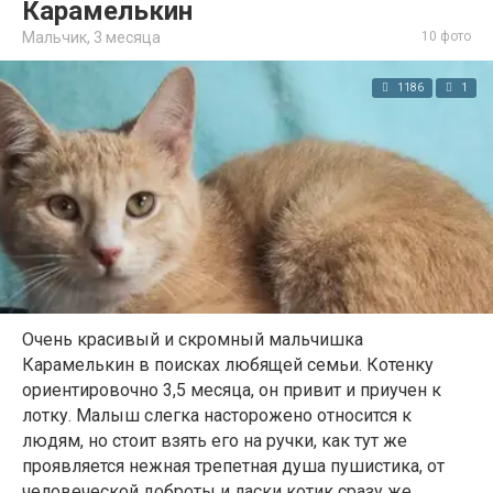
Карамелькин
Мальчик,
3 месяца
10 фото
1186
1
Очень красивый и скромный мальчишка
Карамелькин в поисках любящей семьи. Котенку
ориентировочно 3,5 месяца, он привит и приучен к
лотку. Малыш слегка насторожено относится к
людям, но стоит взять его на ручки, как тут же
проявляется нежная трепетная душа пушистика, от
человеческой доброты и ласки котик сразу же