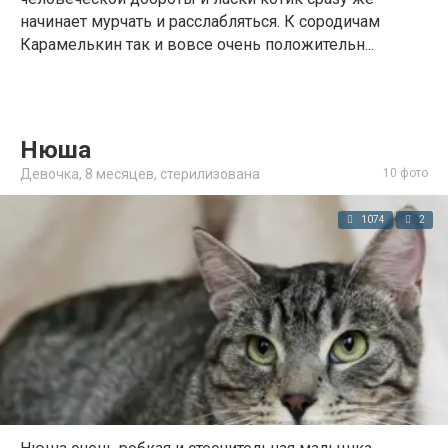
начинает мурчать и расслабляться. К сородичам
Карамелькин так и вовсе очень положительн...
Нюша
Девочка,
8 месяцев
,
стерилизована
10 фото
1074
2