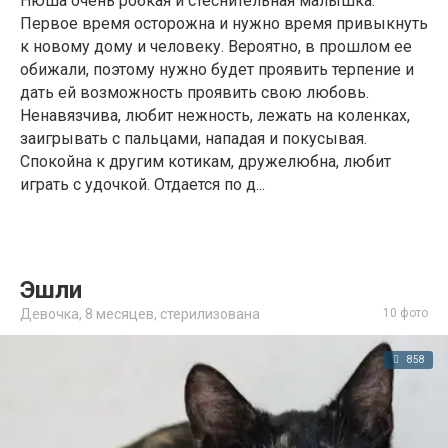
Нюша очень робкая и стеснительная малышка.
Первое время осторожна и нужно время привыкнуть
к новому дому и человеку. Вероятно, в прошлом ее
обижали, поэтому нужно будет проявить терпение и
дать ей возможность проявить свою любовь.
Ненавязчива, любит нежность, лежать на коленках,
заигрывать с пальцами, нападая и покусывая.
Спокойна к другим котикам, дружелюбна, любит
играть с удочкой. Отдается по д...
Эшли
Девочка,
8 месяцев
,
стерилизована
10 фото
858