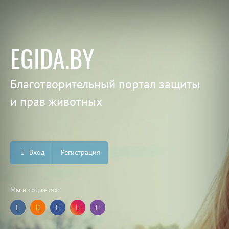
EGIDA.BY
Благотворительный портал защиты
и прав животных
Вход
Регистрация
Мы в соц.сетях: