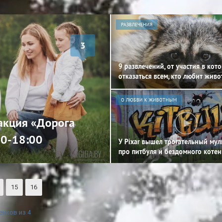
РАЗВЛЕЧЕНИЯ
3
9 развлечений, от участия в кот
отказаться всем, кто любит жив
О ЛЮБВИ К ЖИВОТНЫМ
 акция «Дорога
00-18:00
У Pixar вышел трогательный му
про питбуля и бездомного котен
15
16
нков из 4