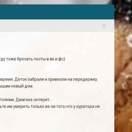
1
у тоже бросать посты в вк и фс)
вовремя. Деток забрали и привезли на передержку.
лышам новый дом..
тоянии. Диагноз-энтерит..
е им умереть только из-за того,что у куратора не