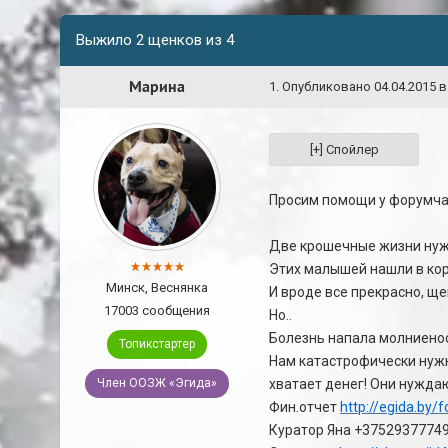
Выжило 2 щенков из 4
Марина
1
.
Опубликовано
04.04.2015 в
Просим помощи у форумчан
Две крошечные жизни нуж
Этих малышей нашли в коро
Минск, Веснянка
И вроде все прекрасно, ще
17003 сообщения
Но..
Болезнь напала молниеносн
Топикстартер
Нам катастрофически нужн
Член ООЗЖ «Эгида»
хватает денег! Они нуждаю
Фин.отчет
http://egida.by
Куратор Яна +3752937774