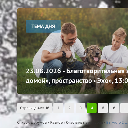
ТЕМА ДНЯ
23.08.2026 - Благотворительная
домой», пространство «Эхо», 13:
Страница
4
из
16
1
2
3
4
5
6
…
Список форумов
»
Разное
»
Счастливые истории
»
Выжило 2 ще