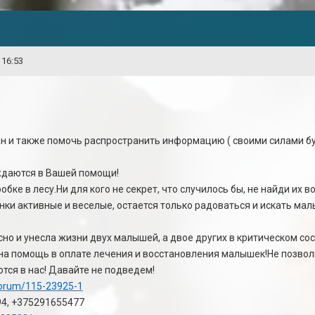
 16:53
 и также помочь распространить информацию ( своими силами буд
даются в Вашей помощи!
бке в лесу.Ни для кого не секрет, что случилось бы, не найди их 
нки активные и веселые, остается только радоваться и искать ма
о и унесла жизни двух малышей, а двое других в критическом сос
а помощь в оплате лечения и восстановления малышек!Не позвольт
тся в нас! Давайте не подведем!
/forum/115-23925-1
94, +375291655477