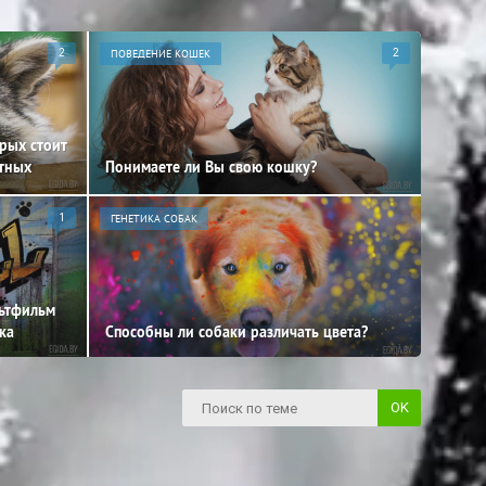
2
ПОВЕДЕНИЕ КОШЕК
2
орых стоит
отных
Понимаете ли Вы свою кошку?
1
ГЕНЕТИКА СОБАК
льтфильм
ка
Способны ли собаки различать цвета?