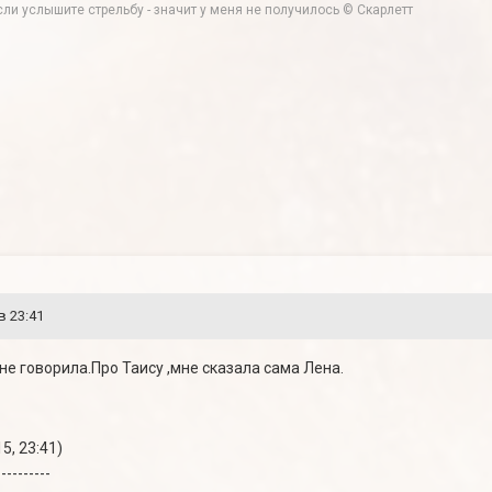
ли услышите стрельбу - значит у меня не получилось © Скарлетт
в 23:41
 не говорила.Про Таису ,мне сказала сама Лена.
5, 23:41)
----------