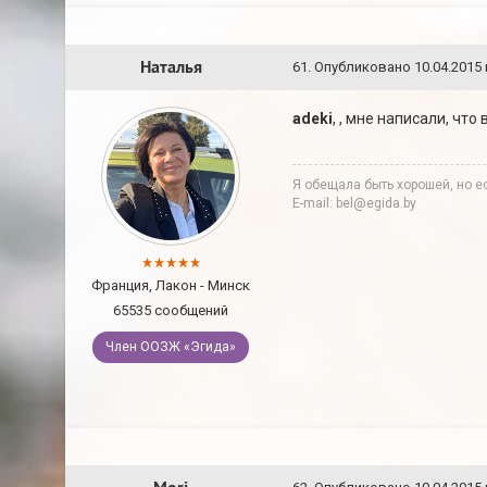
Наталья
61
.
Опубликовано
10.04.2015 
adeki
, , мне написали, чт
Я обещала быть хорошей, но ес
E-mail: bel@egida.by
Франция, Лакон - Минск
65535 сообщений
Член ООЗЖ «Эгида»