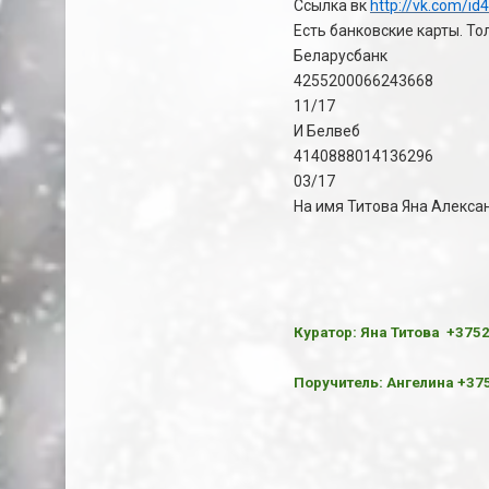
Ссылка вк
http://vk.com/i
Есть банковские карты. То
Беларусбанк
4255200066243668
11/17
И Белвеб
4140888014136296
03/17
На имя Титова Яна Алекса
Куратор: Яна Титова +375
Поручитель: Ангелина +3