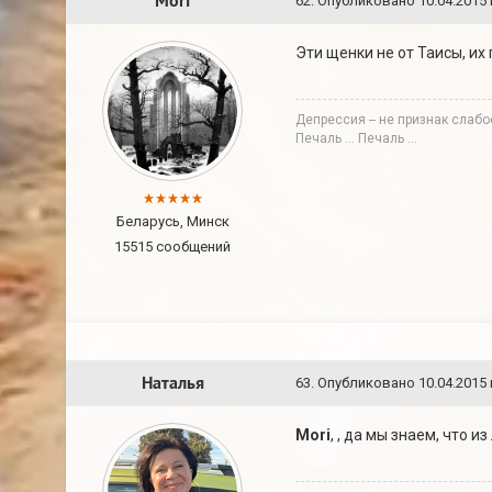
Mori
62
.
Опубликовано
10.04.2015 
Эти щенки не от Таисы, их 
Депрессия -- не признак слабо
Печаль ... Печаль ...
Беларусь, Минск
15515 сообщений
Наталья
63
.
Опубликовано
10.04.2015 
Mori
, , да мы знаем, что из