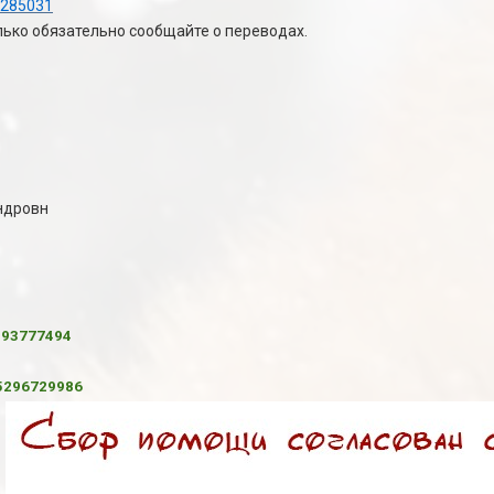
d4285031
лько обязательно сообщайте о переводах.
ндровн
293777494
75296729986