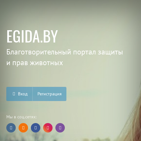
EGIDA.BY
Благотворительный портал защиты
и прав животных
Вход
Регистрация
Мы в соц.сетях: