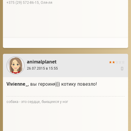
+375 (29) 572-86-15, Оля-ля
animalplanet
26.07.2015 в 15:55
51
Vivienne_
, вы героиня))) котику повезло!
собака - это сердце, бьющееся у ног