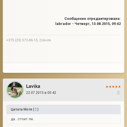
Сообщение отредактировала:
labrador
-
Четверг, 13.08.2015, 09:42
+375 (29) 572-86-15, Оля-ля
Lavika
22.07.2015 в 00:42
41
Цитата
Мотя
(
)
да.. стоит ли..