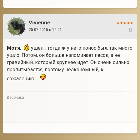
Vivienne_
25.07.2015 в 12:21
46
Мотя
,
ушёл... тогда ж у него понос был, так много
ушло. Потом, он больше напоминает песок, а не
гравийный, который крупнее идёт. Он очень сильно
пропитывается, поэтому неэкономный, к
сожалению...
Вероника