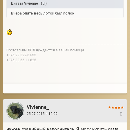
Цитата
Vivienne_
(
)
Вчера опять весь лоток был полон
Постояльцы ДСД нуждаются в вашей помощи
+375 29 322-61-55
+375 33 66-11-625
Vivienne_
25.07.2015 в 12:09
44
нужен гравийный наполнитель. Я могу купить сама.