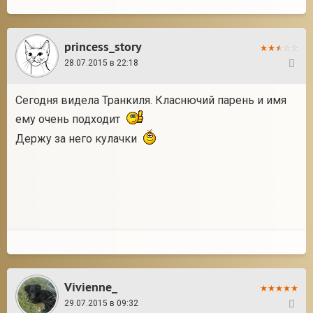
princess_story
28.07.2015 в 22:18
55
Сегодня видела Транкиля. Класнючий парень и имя
ему очень подходит
Держу за него кулачки
Vivienne_
29.07.2015 в 09:32
56