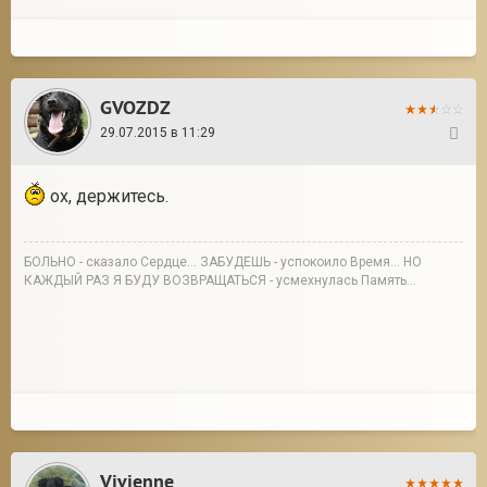
GVOZDZ
29.07.2015 в 11:29
59
ох, держитесь.
БОЛЬНО - сказало Сердце… ЗАБУДЕШЬ - успокоило Время… НО
КАЖДЫЙ РАЗ Я БУДУ ВОЗВРАЩАТЬСЯ - усмехнулась Память...
Vivienne_