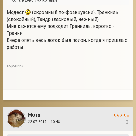
Кста, нужно имя котейке
Модест
(скромный по-французски), Транкиль
(спокойный), Тандр (ласковый, нежный).
Мне кажется ему подходит Транкиль, коротко -
Транки.
Вчера опять весь лоток был полон, когда я пришла с
работы...
Вероника
Мотя
22.07.2015 в 10:48
43