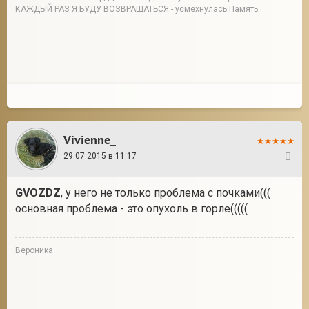
КАЖДЫЙ РАЗ Я БУДУ ВОЗВРАЩАТЬСЯ - усмехнулась Память...
Vivienne_
29.07.2015 в 11:17
58
GVOZDZ
, у него не только проблема с почками(((
основная проблема - это опухоль в горле(((((
Вероника