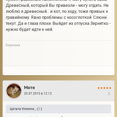
Древесный, который Вы привезли - могу отдать. Не
люблю я древесный... и кот, по ходу, тоже привык к
гравийному. Явно проблемы с носоглоткой. Слюни
текут. Да и глаза плохи. Выйдет из отпуска Зернятко -
нужно будет идти к ней.
Вероника
Мотя
25.07.2015 в 12:12
45
Цитата
Vivienne_
(
)