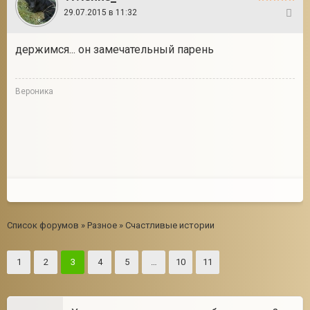
29.07.2015 в 11:32
60
держимся... он замечательный парень
Вероника
Список форумов
»
Разное
»
Счастливые истории
1
2
3
4
5
…
10
11