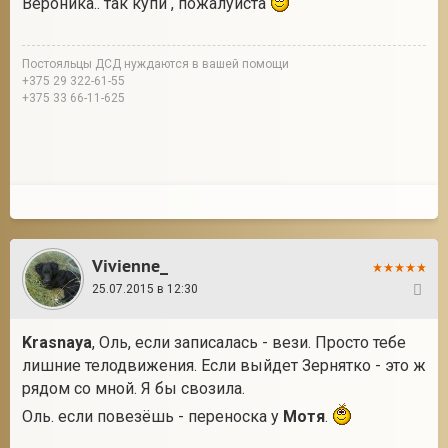
Вероника.. так купи , пожалуйста
Постояльцы ДСД нуждаются в вашей помощи
+375 29 322-61-55
+375 33 66-11-625
Vivienne_
25.07.2015 в 12:30
49
Krasnaya
, Оль, если записалась - вези. Просто тебе
лишние телодвижения. Если выйдет Зернятко - это ж
рядом со мной. Я бы свозила.
Оль. если повезёшь - переноска у
Мотя
.