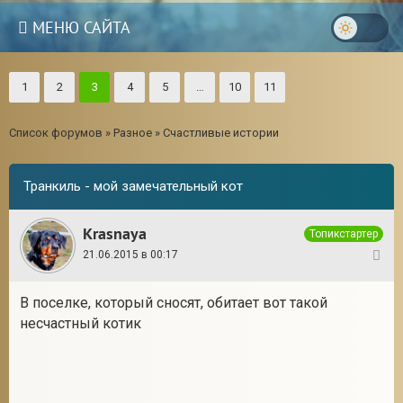
МЕНЮ САЙТА
1
2
3
4
5
…
10
11
Список форумов
»
Разное
»
Счастливые истории
Транкиль - мой замечательный кот
Krasnaya
Топикстартер
21.06.2015 в 00:17
1
В поселке, который сносят, обитает вот такой
несчастный котик