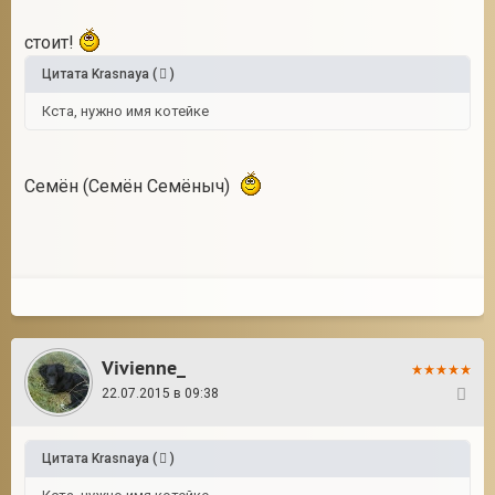
стоит!
Цитата
Krasnaya
(
)
Кста, нужно имя котейке
Семён (Семён Семёныч)
Vivienne_
22.07.2015 в 09:38
42
Цитата
Krasnaya
(
)