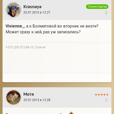
Krasnaya
Топикстартер
25.07.2015 в 12:27
47
Vivienne_
, а к Болматовой во вторник не везти?
Может сразу к ней, раз уж записались?
+375 (29) 572-86-15, Оля-ля
Мотя
25.07.2015 в 12:28
48