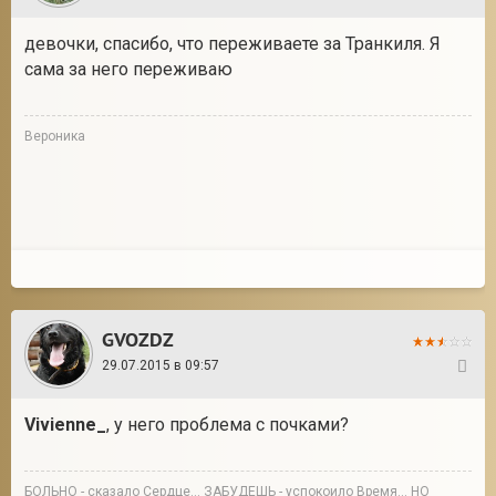
девочки, спасибо, что переживаете за Транкиля. Я
сама за него переживаю
Вероника
GVOZDZ
29.07.2015 в 09:57
57
Vivienne_
, у него проблема с почками?
БОЛЬНО - сказало Сердце… ЗАБУДЕШЬ - успокоило Время… НО