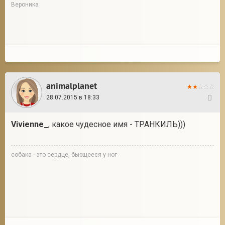
Вероника
animalplanet
28.07.2015 в 18:33
54
Vivienne_
, какое чудесное имя - ТРАНКИЛЬ)))
собака - это сердце, бьющееся у ног