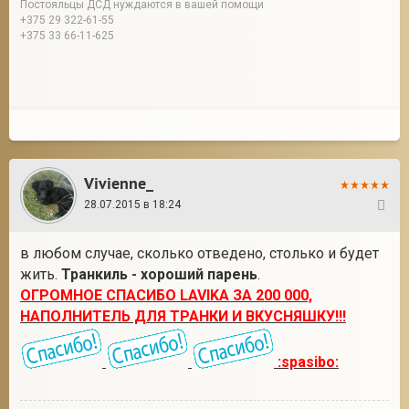
Постояльцы ДСД нуждаются в вашей помощи
+375 29 322-61-55
+375 33 66-11-625
Vivienne_
28.07.2015 в 18:24
53
в любом случае, сколько отведено, столько и будет
жить.
Транкиль - хороший парень
.
ОГРОМНОЕ СПАСИБО LAVIKA ЗА 200 000,
НАПОЛНИТЕЛЬ ДЛЯ ТРАНКИ И ВКУСНЯШКУ!!!
:spasibo: