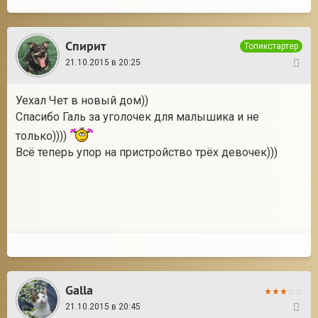
Спирит
Топикстартер
21.10.2015 в 20:25
29
Уехал Чет в новый дом))
Спасибо Галь за уголочек для малышика и не
только))))
Всё теперь упор на пристройство трёх девочек)))
Galla
21.10.2015 в 20:45
30