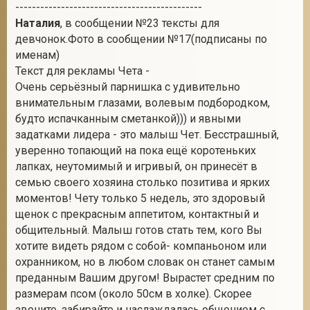
---------------------------------------------
Наталия
, в сообщении №23 тексты для
девчонок.Фото в сообщении №17(подписаны по
именам)
Текст для рекламы Чета -
Очень серьёзный парнишка с удивительно
внимательным глазами, волевым подбородком,
будто испачканным сметанкой))) и явными
задатками лидера - это малыш Чет. Бесстрашный,
уверенно топающий на пока ещё коротеньких
лапках, неутомимый и игривый, он принесёт в
семью своего хозяина столько позитива и ярких
моментов! Чету только 5 недель, это здоровый
щенок с прекрасным аппетитом, контактный и
общительный. Малыш готов стать тем, кого Вы
хотите видеть рядом с собой- компаньоном или
охранником, но в любом словак он станет самым
преданным Вашим другом! Вырастет средним по
размерам псом (около 50см в холке). Скорее
звоните, забирайте и наслаждалась общением с