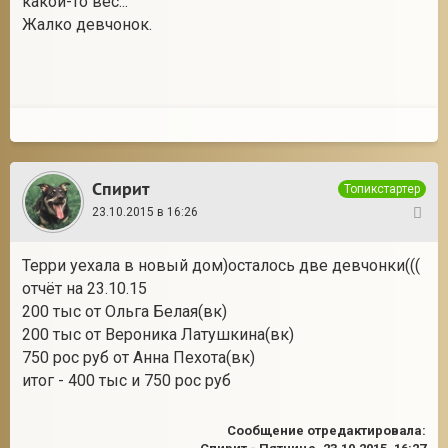
какой-то вес...
Жалко девчонок.
Спирит
Топикстартер
23.10.2015 в 16:26
34
Терри уехала в новый дом)осталось две девчонки(((
отчёт на 23.10.15
200 тыс от Ольга Белая(вк)
200 тыс от Вероника Латушкина(вк)
750 рос руб от Анна Пехота(вк)
итог - 400 тыс и 750 рос руб
Сообщение отредактировала: