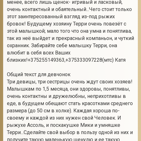
менее, всего лишь щенок- игривый и ласковый,
очень контактный и обаятельный...Чего стоит только
этот заинтересованный взгляд из-под рыжих
бровок! Будущему хозяину Терри очень повезёт с
этой малышкой; мало того что она умна и понятлива,
так из неё выйдет и прекрасный компаньон, и чуткий
охранник. Забирайте себе малышку Терри, она
влюбит в себя всех Ваших
близких!+375255149363,+375333097228(мтс) Катя
Общий текст для девчонок
Три девицы, три сестрицы очень ждут своих хозяев!
Малышкам по 1,5 месяца, они здоровы, понятливы,
очень контактны и дружелюбны, неприхотливы в
еде, в будущем обещают стать красотками среднего
размера (до 50 см в холке). Каждая хороша по-
своему и каждой из них нужен свой Человек. И
рыжухе Ассоль, и поскакушке Мики и умняшке
Терри...Сделайте свой выбор в пользу одной из них и
получите такую маленькую щенулю и ее такую