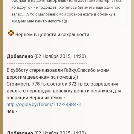
одолжить на день намордник? Юля дает Гайке матерчатый,
но вдруг он не подойдет...Хотелось бы иметь еще один про
запас.... А то с малознакомой собакой ехать в обнимку в
Жодино мне как-то неуютно(((
Вернём в целости и сохранности
Добавлено
(02 Ноября 2015, 14:20)
---------------------------------------------
В субботу стерилизовали Гайку,Спасибо моим
дорогим девочкам за помощь))
Стоимость 778 тыс,остаток 372 тыс,с разрешения
всех кто переводил денежку,деньги останутся для
операции Верки из темы -
http://egida.by/forum/112-24884-3
чек -
Добавлено
(02 Ноября 2015, 14:30)