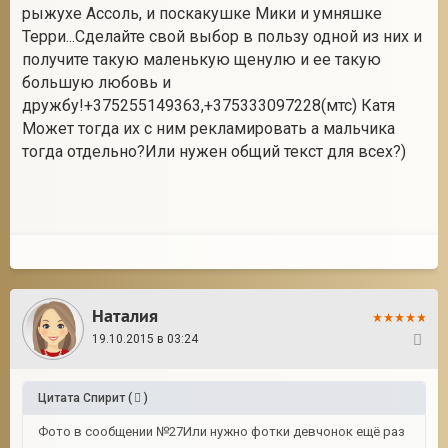
рыжухе Ассоль, и поскакушке Мики и умняшке
Терри...Сделайте свой выбор в пользу одной из них и
получите такую маленькую щенулю и ее такую
большую любовь и
дружбу!+375255149363,+375333097228(мтс) Катя
Может тогда их с ним рекламировать а мальчика
тогда отдельно?Или нужен общий текст для всех?)
Наталия
19.10.2015 в 03:24
27
Цитата
Спирит
(
)
Фото в сообщении №27Или нужно фотки девчонок ещё раз