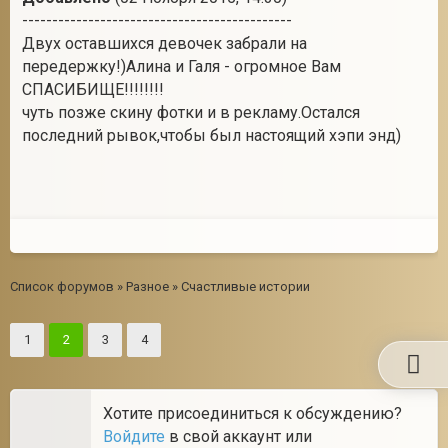
---------------------------------------------
Двух оставшихся девочек забрали на
передержку!)Алина и Галя - огромное Вам
СПАСИБИЩЕ!!!!!!!!
чуть позже скину фотки и в рекламу.Остался
последний рывок,чтобы был настоящий хэпи энд)
Список форумов
»
Разное
»
Счастливые истории
1
2
3
4
Хотите присоединиться к обсуждению?
Войдите
в свой аккаунт или