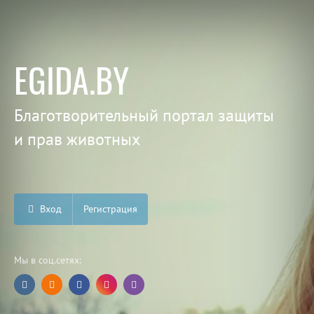
EGIDA.BY
Благотворительный портал защиты
и прав животных
Вход
Регистрация
Мы в соц.сетях: