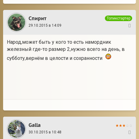
Спирит
Топикстартер
29.10.2015 в 14:09
38
Народ,может быть у кого то есть намордник
железный где-то размер 2,нужно всего на день, в
субботу,вернём в целости и сохранности
Galla
30.10.2015 в 10:48
39