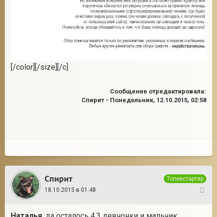
[/color][/size][/c]
Сообщение отредактировала:
Спирит
-
Понедельник, 12.10.2015, 02:58
Спирит
Топикстартер
18.10.2015 в 01:48
21
Наталья
, да осталось 4,3 девчонки и мальчик.