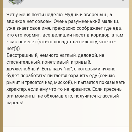
28
Чет у меня почти неделю. Чудный звереныш, а
звонков нет совсем. Очень разумненький малыш,
уже знает свое имя, прекрасно соображает где еда,
кто его кормит...все делишки несет в коридор, а там
- как повезет (что-то попадет на пеленку, что-то -
нет))))
Бесстрашный, немного наглый, деловой, не
стеснительный, понятливый, игривый,
дружелюбный. Есть пару "но", с которыми нужно
будет поработать: пытается охранять еду (сейчас
рычит и трясется над миской), и пытается показывать
характер, если ему что-то не нравится. Если пресечь
эти моменты, не обломав его, получится классный
парень!