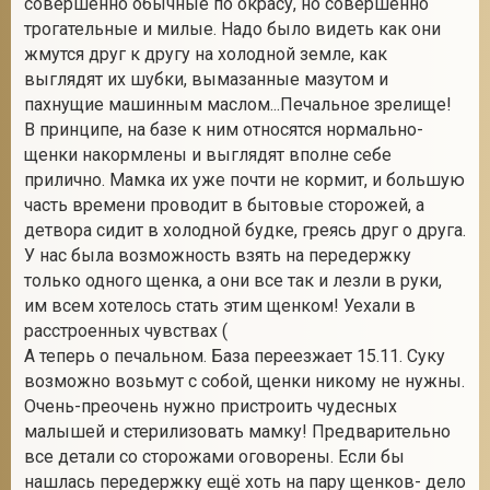
совершенно обычные по окрасу, но совершенно
трогательные и милые. Надо было видеть как они
жмутся друг к другу на холодной земле, как
выглядят их шубки, вымазанные мазутом и
2
пахнущие машинным маслом...Печальное зрелище!
В принципе, на базе к ним относятся нормально-
щенки накормлены и выглядят вполне себе
прилично. Мамка их уже почти не кормит, и большую
часть времени проводит в бытовые сторожей, а
детвора сидит в холодной будке, греясь друг о друга.
У нас была возможность взять на передержку
только одного щенка, а они все так и лезли в руки,
им всем хотелось стать этим щенком! Уехали в
расстроенных чувствах (
А теперь о печальном. База переезжает 15.11. Суку
возможно возьмут с собой, щенки никому не нужны.
Очень-преочень нужно пристроить чудесных
малышей и стерилизовать мамку! Предварительно
все детали со сторожами оговорены. Если бы
нашлась передержку ещё хоть на пару щенков- дело