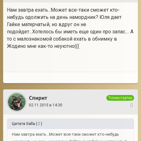
Нам завтра ехать...Может все-таки сможет кто-
нибудь одолжить на день намордник? Юля дает
Гайке матерчатый, но вдруг он не
подойдет...Хотелось бы иметь еще один про запас.... А
то с малознакомой собакой ехать в обнимку в
Жодино мне как-то неуютно(((
Спирит
Топикстартер
02.11.2015 в 14:30
40
Цитата
Galla
(
)
Нам завтра ехать...Может все-таки сможет кто-нибудь