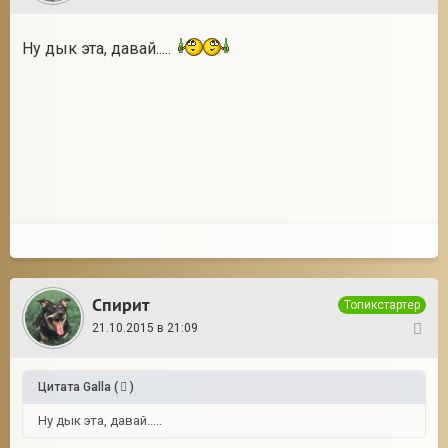
Ну дык эта, давай.....
Спирит
Топикстартер
21.10.2015 в 21:09
31
Цитата
Galla
(
)
Ну дык эта, давай.....