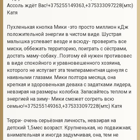
Ассоль ждёт Вас!+375255149363,+375333097228(мтс)
Катя
Пухленькая кнопка Мики -это просто миллион кДж
положительной энергии в чистом виде. Шустрая
малышка успевает везде и всюду- проверить все
миски, оббежать территорию, поиграть с сёстрами,
достать маму-собаку...Поэтому ей нужен противовес
в виде спокойного и уравновешенного хозяина,
которого не испугает эта темпераментная щенуля с
наивными глазами. Мики полтора месяца, она
крепкая и здоровенькая деваха с задатками лидера,
невзирая на размеры колобка. Запасайтесь теплом и
энергией на зиму- Мики сможет согреть всю
семью!+375255149363,+375333097228(мтс) Катя
Терри- очень серьёзная личность, невзирая на
детский 1,5мес возраст. Крупненькая, но подвижная;
внимательная и иногда задумчивая, она, тем не