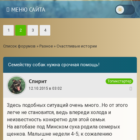
МЕНЮ САЙТА
1
2
3
4
Список форумов
»
Разное
»
Счастливые истории
Семейству собак нужна срочная помощь!
Спирит
Топикстартер
12.10.2015 в 03:02
1
Здесь подобных ситуаций очень много...Но от этого
легче не становится, ведь впереди холода и
неизвестность конкретно для этой семьи.
На автобазе под Минском сука родила семерых
щенков. Малышне недели 4-5; к сожалению