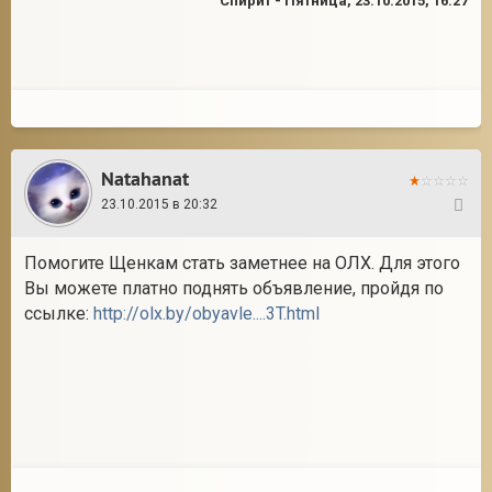
Спирит
-
Пятница, 23.10.2015, 16:27
Natahanat
23.10.2015 в 20:32
35
Помогите Щенкам стать заметнее на ОЛХ. Для этого
Вы можете платно поднять объявление, пройдя по
ссылке:
http://olx.by/obyavle....3T.html