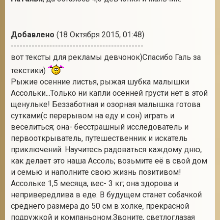
Добавлено
(18 Октября 2015, 01:48)
---------------------------------------------
вот тексты для рекламы девчонок)Спасибо Галь за
текстики)
Рыжие осенние листья, рыжая шубка малышки
Ассольки...Только ни капли осенней грусти нет в этой
щенульке! Беззаботная и озорная малышка готова
сутками(с перерывом на еду и сон) играть и
веселиться; она- бесстрашный исследователь и
первооткрыватель, путешественник и искатель
приключений. Научитесь радоваться каждому дню,
как делает это наша Ассоль; возьмите её в свой дом
и семью и наполните свою жизнь позитивом!
Ассольке 1,5 месяца, вес- 3 кг; она здорова и
непривередлива в еде. В будущем станет собачкой
среднего размера до 50 см в холке, прекрасной
подружкой и компаньоном.Звоните, светлоглазая