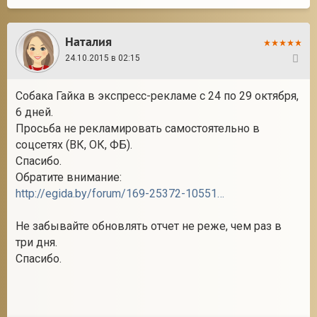
Наталия
24.10.2015 в 02:15
36
Собака Гайка в экспресс-рекламе с 24 по 29 октября,
6 дней.
Просьба не рекламировать самостоятельно в
соцсетях (ВК, ОК, ФБ).
Спасибо.
Обратите внимание:
http://egida.by/forum/169-25372-1055110-16-1439244503
Не забывайте обновлять отчет не реже, чем раз в
три дня.
Спасибо.