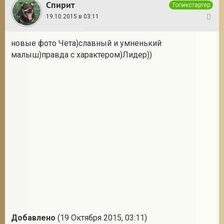
Спирит
Топикстартер
19.10.2015 в 03:11
24
новые фото Чета)славный и умненький
малыш)правда с характером)Лидер))
Добавлено
(19 Октября 2015, 03:11)