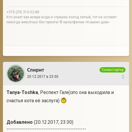
+375 (29) 316-52-88
Кто знает как мокра вода и страшен холод лютый, тот не оставит
никогда животных без приюта! © мультфильм «Кошкин дом»
Спирит
Топикстартер
20.12.2017 в 23:30
33
Tanya-Toshka
, Респект Гале)это она выходила и
счастья кота её заслуга)
Добавлено
(20.12.2017, 23:30)
---------------------------------------------