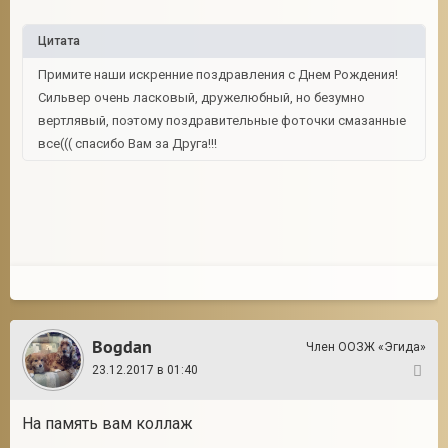
Цитата
Примите наши искренние поздравления с Днем Рождения!
Сильвер очень ласковый, дружелюбный, но безумно
вертлявый, поэтому поздравительные фоточки смазанные
все((( спасибо Вам за Друга!!!
Bogdan
Член ООЗЖ «Эгида»
23.12.2017 в 01:40
34
На память вам коллаж