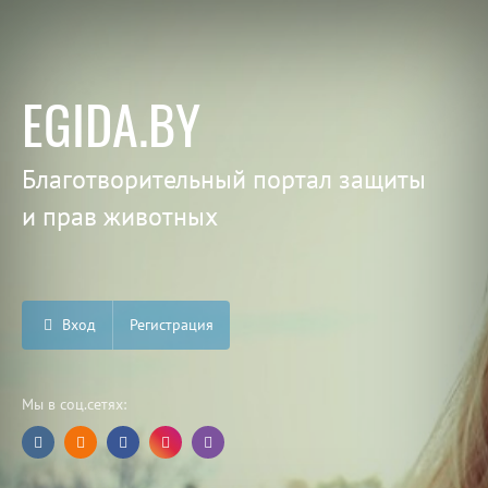
EGIDA.BY
Благотворительный портал защиты
и прав животных
Вход
Регистрация
Мы в соц.сетях: