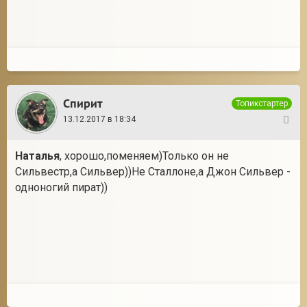
Спирит
Топикстартер
13.12.2017 в 18:34
24
Наталья
, хорошо,поменяем)Только он не
Сильвестр,а Сильвер))Не Сталлоне,а Джон Сильвер -
одноногий пират))