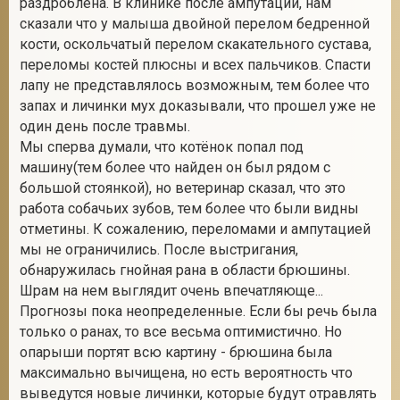
раздроблена. В клинике после ампутации, нам
сказали что у малыша двойной перелом бедренной
кости, оскольчатый перелом скакательного сустава,
переломы костей плюсны и всех пальчиков. Спасти
2
лапу не представлялось возможным, тем более что
запах и личинки мух доказывали, что прошел уже не
один день после травмы.
Мы сперва думали, что котёнок попал под
машину(тем более что найден он был рядом с
большой стоянкой), но ветеринар сказал, что это
работа собачьих зубов, тем более что были видны
отметины. К сожалению, переломами и ампутацией
мы не ограничились. После выстригания,
обнаружилась гнойная рана в области брюшины.
Шрам на нем выглядит очень впечатляюще...
Прогнозы пока неопределенные. Если бы речь была
только о ранах, то все весьма оптимистично. Но
опарыши портят всю картину - брюшина была
максимально вычищена, но есть вероятность что
выведутся новые личинки, которые будут отравлять