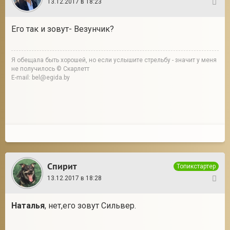
13.12.2017 в 18:23
21
Его так и зовут- Везунчик?
Я обещала быть хорошей, но если услышите стрельбу - значит у меня
не получилось © Скарлетт
E-mail: bel@egida.by
Спирит
Топикстартер
13.12.2017 в 18:28
22
Наталья
, нет,его зовут Сильвер.