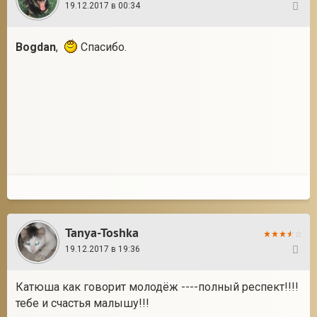
19.12.2017 в 00:34
31
Bogdan
,
Спасибо.
Tanya-Toshka
19.12.2017 в 19:36
32
Катюша как говорит молодёж ----полный респект!!!!
тебе и счастья малышу!!!