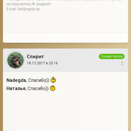
не получилось © Скарлетт
E-mail: bel@egida.by
Спирит
Топикстартер
18.12.2017 в 23:16
29
Nadegda
, Спасибо))
Наталья
, Спасибо))