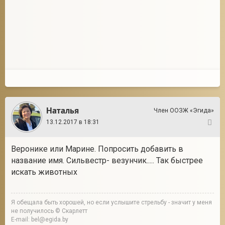
Наталья
Член ООЗЖ «Эгида»
13.12.2017 в 18:31
23
Веронике или Марине. Попросить добавить в
название имя. Сильвестр- везунчик..... Так быстрее
искать животных
Я обещала быть хорошей, но если услышите стрельбу - значит у меня
не получилось © Скарлетт
E-mail: bel@egida.by