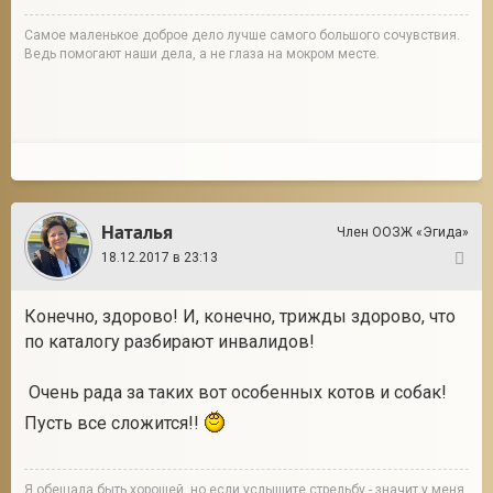
Cамое маленькое доброе дело лучше самого большого сочувствия.
Ведь помогают наши дела, а не глаза на мокром месте.
Наталья
Член ООЗЖ «Эгида»
18.12.2017 в 23:13
28
Конечно, здорово! И, конечно, трижды здорово, что
по каталогу разбирают инвалидов!
Очень рада за таких вот особенных котов и собак!
Пусть все сложится!!
Я обещала быть хорошей, но если услышите стрельбу - значит у меня