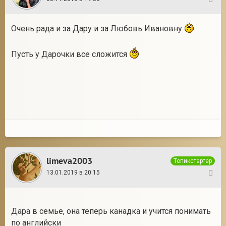
49
Очень рада и за Дару и за Любовь Ивановну
Пусть у Дарочки все сложится
limeva2003
Топикстартер
13.01.2019 в 20:15
50
Дара в семье, она теперь канадка и учится понимать
по английски