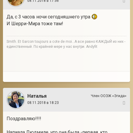
08.11.2018 в 17:56
47
Да, с 3 часов ночи сегодняшнего утра
И Шерри-Мира тоже там!
Smith. Et Garcon toujours a cote de moi...А все равно КАЖДЫЙ из них -
единственный. По крайней мере у нас внутри. Andyfit
Наталья
Член ООЗЖ «Эгида»
08.11.2018 в 18:23
48
Поздравляю!!!!
Напиала Людмиле, что она была -первая, кто