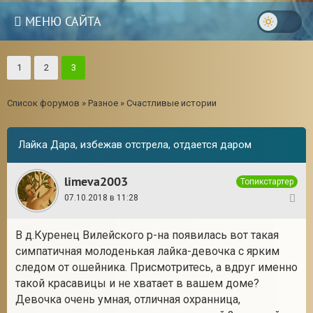
МЕНЮ САЙТА
1
2
3
Список форумов
»
Разное
»
Счастливые истории
Лайка Дара, избежав отстрела, отдается даром
limeva2003
Топикстартер
07.10.2018 в 11:28
1
В д.Куренец Вилейского р-на появилась вот такая
симпатичная молоденькая лайка-девочка с ярким
следом от ошейника. Присмотритесь, а вдруг именно
такой красавицы и не хватает в вашем доме?
Девочка очень умная, отличная охранница,