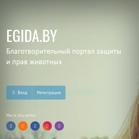
EGIDA.BY
Благотворительный портал защиты
и прав животных
Вход
Регистрация
Мы в соц.сетях: