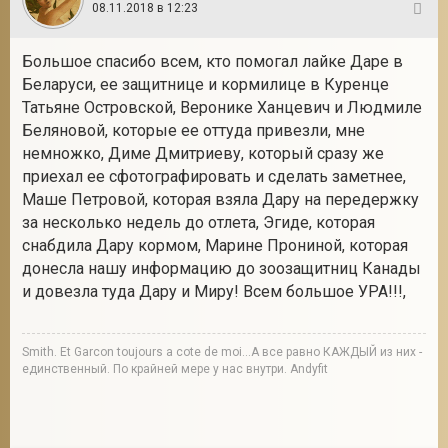
08.11.2018 в 12:23
45
Большое спасибо всем, кто помогал лайке Даре в
Беларуси, ее защитнице и кормилице в Куренце
Татьяне Островской, Веронике Ханцевич и Людмиле
Беляновой, которые ее оттуда привезли, мне
немножко, Диме Дмитриеву, который сразу же
приехал ее сфотографировать и сделать заметнее,
Маше Петровой, которая взяла Дару на передержку
за несколько недель до отлета, Эгиде, которая
снабдила Дару кормом, Марине Прониной, которая
донесла нашу информацию до зоозащитниц Канады
и довезла туда Дару и Миру! Всем большое УРА!!!
,
Smith. Et Garcon toujours a cote de moi...А все равно КАЖДЫЙ из них -
единственный. По крайней мере у нас внутри. Andyfit