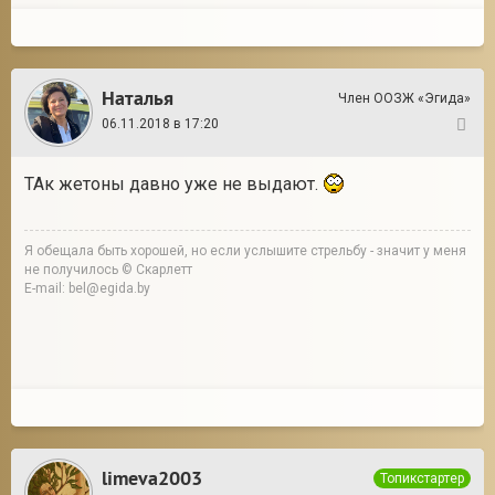
Наталья
Член ООЗЖ «Эгида»
06.11.2018 в 17:20
44
ТАк жетоны давно уже не выдают.
Я обещала быть хорошей, но если услышите стрельбу - значит у меня
не получилось © Скарлетт
E-mail: bel@egida.by
limeva2003
Топикстартер