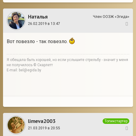
Наталья
Член ООЗЖ «Эгида»
26.02.2019 в 13:47
51
Вот повезло - так повезло.
Я обещала быть хорошей, но если услышите стрельбу - значит у меня
не получилось © Скарлетт
E-mail: bel@egida.by
limeva2003
Топикстартер
21.03.2019 в 20:55
52