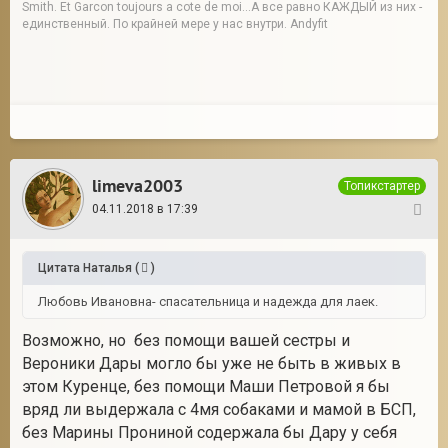
Smith. Et Garcon toujours a cote de moi...А все равно КАЖДЫЙ из них -
единственный. По крайней мере у нас внутри. Andyfit
limeva2003
Топикстартер
04.11.2018 в 17:39
41
Цитата
Наталья
(
)
Любовь Ивановна- спасательница и надежда для лаек.
Возможно, но без помощи вашей сестры и
Вероники Дары могло бы уже не быть в живых в
этом Куренце, без помощи Маши Петровой я бы
вряд ли выдержала с 4мя собаками и мамой в БСП,
без Марины Прониной содержала бы Дару у себя