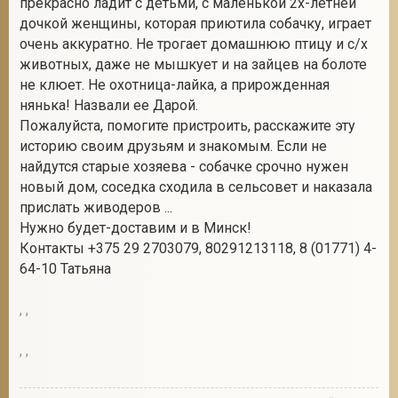
прекрасно ладит с детьми, с маленькой 2х-летней
дочкой женщины, которая приютила собачку, играет
очень аккуратно. Не трогает домашнюю птицу и с/х
животных, даже не мышкует и на зайцев на болоте
2
не клюет. Не охотница-лайка, а прирожденная
нянька! Назвали ее Дарой.
Пожалуйста, помогите пристроить, расскажите эту
историю своим друзьям и знакомым. Если не
найдутся старые хозяева - собачке срочно нужен
новый дом, соседка сходила в сельсовет и наказала
прислать живодеров ...
Нужно будет-доставим и в Минск!
Контакты +375 29 2703079, 80291213118, 8 (01771) 4-
64-10 Татьяна
,
,
,
,