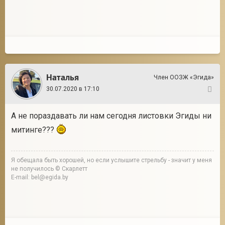
Наталья
Член ООЗЖ «Эгида»
30.07.2020 в 17:10
29
А не пораздавать ли нам сегодня листовки Эгиды ни
митинге???
Я обещала быть хорошей, но если услышите стрельбу - значит у меня
не получилось © Скарлетт
E-mail: bel@egida.by