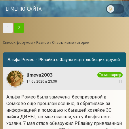
МЕНЮ САЙТА
1
2
Список форумов
»
Разное
»
Счастливые истории
Альфа Ромео - РЕлайка с Фауны ищет любящих друзей
limeva2003
Топикстартер
14.05.2020 в 23:30
1
Альфа Ромео была замечена беспризорной в
Семково еще прошлой осенью, я обратилась за
3
информацией и помощью к бывшей хозяйке ЗС
лайки ДИНЫ, но мне сказали, что у Альфы есть
хозяин. 7 мая отлов обнаружил РЕлайку привязанной