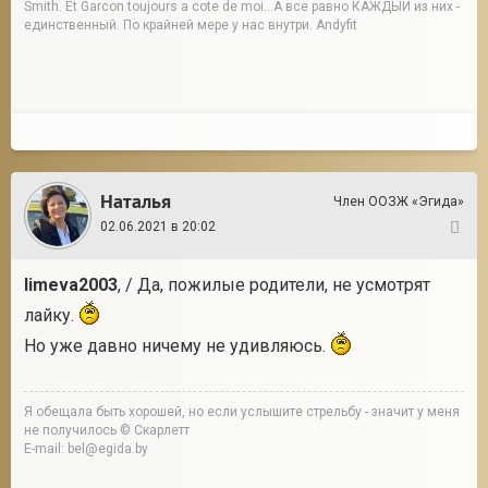
Smith. Et Garcon toujours a cote de moi...А все равно КАЖДЫЙ из них -
единственный. По крайней мере у нас внутри. Andyfit
Наталья
Член ООЗЖ «Эгида»
02.06.2021 в 20:02
31
limeva2003
, / Да, пожилые родители, не усмотрят
лайку.
Но уже давно ничему не удивляюсь.
Я обещала быть хорошей, но если услышите стрельбу - значит у меня
не получилось © Скарлетт
E-mail: bel@egida.by