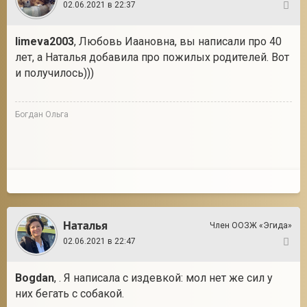
02.06.2021 в 22:37
34
limeva2003
, Любовь Иаановна, вы написали про 40
лет, а Наталья добавила про пожилых родителей. Вот
и получилось)))
Богдан Ольга
Наталья
Член ООЗЖ «Эгида»
02.06.2021 в 22:47
35
Bogdan
, . Я написала с издевкой: мол нет же сил у
них бегать с собакой.