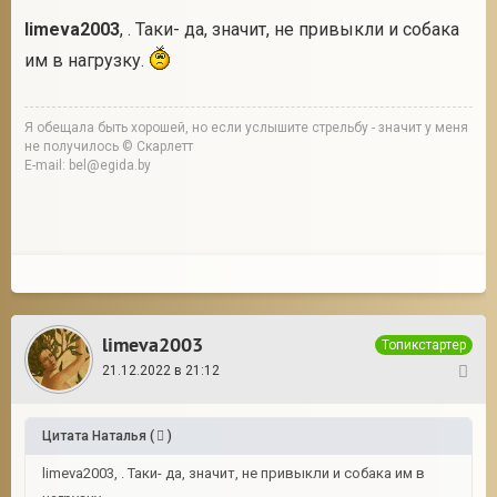
limeva2003
, . Таки- да, значит, не привыкли и собака
им в нагрузку.
Я обещала быть хорошей, но если услышите стрельбу - значит у меня
не получилось © Скарлетт
E-mail: bel@egida.by
limeva2003
Топикстартер
21.12.2022 в 21:12
36
Цитата
Наталья
(
)
limeva2003, . Таки- да, значит, не привыкли и собака им в