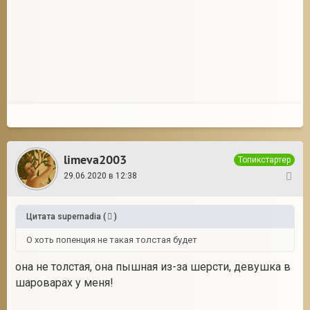
limeva2003
Топикстартер
29.06.2020 в 12:38
26
Цитата
supernadia
(
)
О хоть попенция не такая толстая будет
она не толстая, она пышная из-за шерсти, девушка в
шароварах у меня!