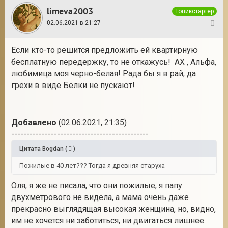
limeva2003
Топикстартер
02.06.2021 в 21:27
33
Если кто-то решится предложить ей квартирную
бесплатную передержку, то не откажусь! АХ , Альфа,
любимица моя черно-белая! Рада бы я в рай, да
грехи в виде Белки не пускают!
Добавлено
(02.06.2021, 21:35)
---------------------------------------------
Цитата
Bogdan
(
)
Пожилые в 40 лет??? Тогда я древняя старуха
Оля, я же не писала, что они пожилые, я папу
двухметрового не видела, а мама очень даже
прекрасно выглядящая высокая женщина, но, видно,
им не хочется ни заботиться, ни двигаться лишнее.