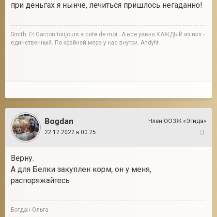
при деньгах я нынче, лечиться пришлось негаданно!
Smith. Et Garcon toujours a cote de moi...А все равно КАЖДЫЙ из них -
единственный. По крайней мере у нас внутри. Andyfit
Bogdan
Член ООЗЖ «Эгида»
22.12.2022 в 00:25
37
Верну.
А для Белки закуплен корм, он у меня,
распоряжайтесь
Богдан Ольга