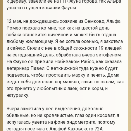
к дереву, завезли ее на ГП Фауна города, так Альфа
узнала о существовании Фауны.
12 мая, не дождавшись хозяина из Семково, Альфа
2
Ромео поехала ко мне, так как на шестой день
собака становится ничейной и может быть отдана
любому желающему. Я ее хотела осенью, я захотела
и сейчас. Сняли с нее в общей сложности 19 клещей
на сегодняшний день, обработала вчера эктофеном.
На Фауне ее привили Нобиваком Рабес, как сказала
ветеринар Павел. С веткнижкой туда нужно будет
подъехать, чтобы проставить марку и печать. Дома
ведет себя довольно нормально, лазит по окнам, как
это принято у любопытных лаек, ест и корм, и
натуралку.
Вчера заметила у нее выделения, довольно
обильные, но не кровянистые, глаз один косоват, я
испугалась увеита на фоне эндометрита, поэтому
сегодня посетила с Альфой Каховского 72А,