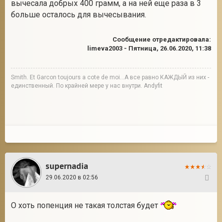
вычесала добрых 400 грамм, а на ней еще раза в 3
больше осталось для вычесывания.
Сообщение отредактировала:
limeva2003
-
Пятница, 26.06.2020, 11:38
Smith. Et Garcon toujours a cote de moi...А все равно КАЖДЫЙ из них -
единственный. По крайней мере у нас внутри. Andyfit
supernadia
29.06.2020 в 02:56
25
О хоть попенция не такая толстая будет