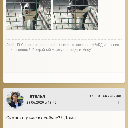
,
Smith. Et Garcon toujours a cote de moi...А все равно КАЖДЫЙ из них -
единственный. По крайней мере у нас внутри. Andyfit
Наталья
Член ООЗЖ «Эгида»
23.06.2020 в 18:46
21
Сколько у вас их сейчас?? Дома.