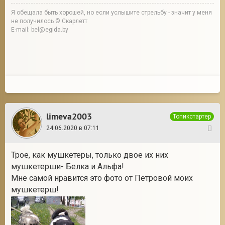
Я обещала быть хорошей, но если услышите стрельбу - значит у меня
не получилось © Скарлетт
E-mail: bel@egida.by
limeva2003
Топикстартер
24.06.2020 в 07:11
22
Трое, как мушкетеры, только двое их них
мушкетерши- Белка и Альфа!
Мне самой нравится это фото от Петровой моих
мушкетерш!