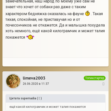
замечательная, наш народ по моему уже сам не
знает что хочет от собаки раз даже с таким
характером бедняжка оказалась на фауне
. Такая
тихая, спокойная, не приставучая но и от
почесончиков не откажется. Да и малышка похудела
хоть немного, ещё какой килограмчик и может талия
покажется
limeva2003
Топикстартер
26.06.2020 в 11:37
24
Цитата
supernadia
(
)
ещё какой килограмчик и может талия покажется