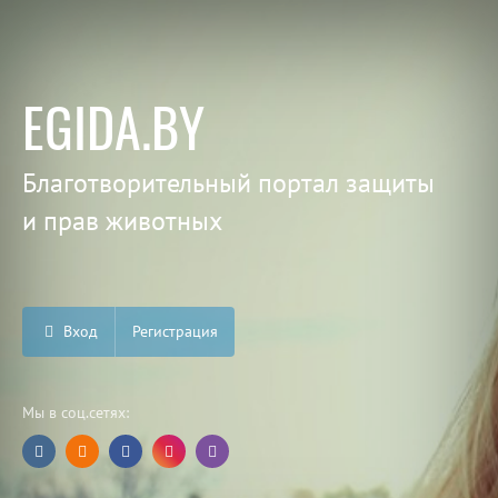
EGIDA.BY
Благотворительный портал защиты
и прав животных
Вход
Регистрация
Мы в соц.сетях: