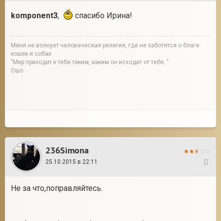
komponent3
,
спасибо Ирина!
Меня не волнует человеческая религия, где не заботятся о благе
кошек и собак
"Мир приходит к тебе таким, каким он исходит от тебя. "
Ошо
236Simona
25.10.2015 в 22:11
72
Не за что,поправляйтесь.