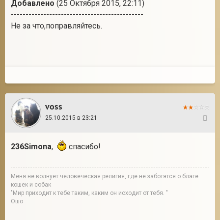
Добавлено
(25 Октября 2015, 22:11)
---------------------------------------------
Не за что,поправляйтесь.
voss
25.10.2015 в 23:21
73
236Simona
,
спасибо!
Меня не волнует человеческая религия, где не заботятся о благе
кошек и собак
"Мир приходит к тебе таким, каким он исходит от тебя. "
Ошо