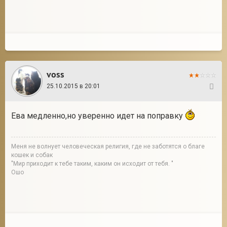
voss
25.10.2015 в 20:01
69
Ева медленно,но уверенно идет на поправку
Меня не волнует человеческая религия, где не заботятся о благе
кошек и собак
"Мир приходит к тебе таким, каким он исходит от тебя. "
Ошо