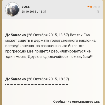
voss
28.10.2015 в 18:37
77
Добавлено
(28 Октября 2015, 13:57) Вот так Ева
может сидеть и держать голову,немного наклонив
вперед!конечно ,по сравнению что было-это
прогресс,но Еве придется реабилитироваться не
один месяц!Друзья,подключайтесь пожалуйста!!!
---------------------------------------------
Добавлено
(28 Октября 2015, 18:37)
---------------------------------------------
Сообщение отредактировала: