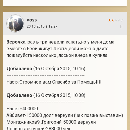
voss
20.10.2015 в 12:27
63
Верочка
, раз в три недели капать,но у меня дома
вместе с Евой живут 4 кота ,если можно дайте
пожалуйста несколько ,лосьон вчера я купила
Добавлено
(16 Октября 2015, 10:16)
---------------------------------------------
Настя,Огромное вам Спасибо за Помощь!!!!
Добавлено
(16 Октября 2015, 10:38)
---------------------------------------------
Настя +400000
Айбивет-150000 долг вернули (чек позже выставим)
Монтажников9 .Григорий-50000 вернули
Лосьон для ушей-288000 чек