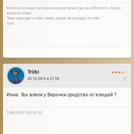
Меня не волнует человеческая религия, где не заботятся о благе
кошек и собак
"Мир приходит к тебе таким, каким он исходит от тебя. "
Ошо
Trilbi
20.10.2015 в 21:59
64
Инна . Вы взяли у Верочки средство от клещей ?
Trilbi 8 029 335 01 52