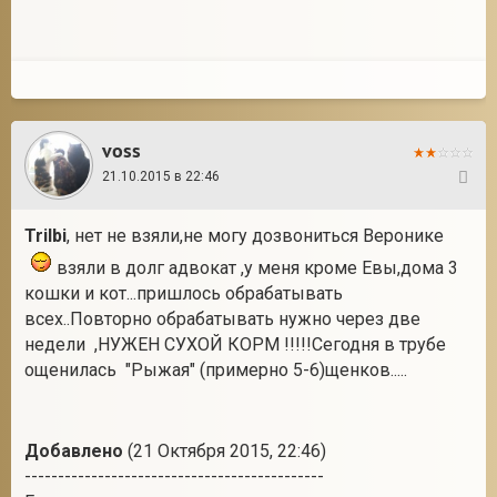
voss
21.10.2015 в 22:46
65
Trilbi
, нет не взяли,не могу дозвониться Веронике
взяли в долг адвокат ,у меня кроме Евы,дома 3
кошки и кот...пришлось обрабатывать
всех..Повторно обрабатывать нужно через две
недели ,НУЖЕН СУХОЙ КОРМ !!!!!Сегодня в трубе
ощенилась "Рыжая" (примерно 5-6)щенков.....
Добавлено
(21 Октября 2015, 22:46)
---------------------------------------------