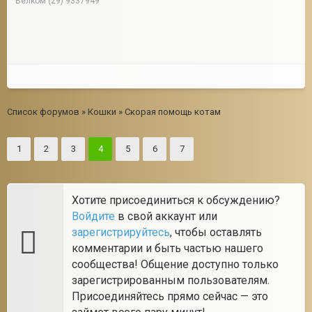
Велком (29) 9337949
Список форумов
»
Кошки
»
Скорая помощь котам
1
2
3
4
5
6
7
Хотите присоединиться к обсуждению?
Войдите
в свой аккаунт или
зарегистрируйтесь
, чтобы оставлять
комментарии и быть частью нашего
сообщества! Общение доступно только
зарегистрированным пользователям.
Присоединяйтесь прямо сейчас — это