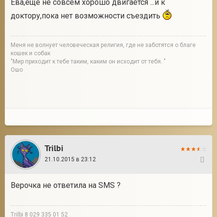
Ева,еще не совсем хорошо двигается ...и к
доктору,пока нет возможности съездить
Меня не волнует человеческая религия, где не заботятся о благе
кошек и собак
"Мир приходит к тебе таким, каким он исходит от тебя. "
Ошо
Trilbi
21.10.2015 в 23:12
66
Верочка не ответила на SMS ?
Trilbi 8 029 335 01 52