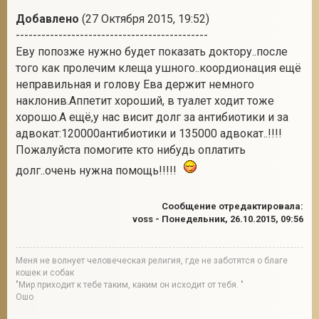
Добавлено
(27 Октября 2015, 19:52)
---------------------------------------------
Еву попозже нужно будет показать доктору..после
того как пролечим клеща ушного..коордионация ещё
неправильная и голову Ева держит немного
наклонив.Аппетит хороший, в туалет ходит тоже
хорошо.А ещё,у нас висит долг за антибиотики и за
адвокат:120000антибиотики и 135000 адвокат..!!!!
Пожалуйста помогите кто нибудь оплатить
долг..очень нужна помощь!!!!!
Сообщение отредактировала:
voss
-
Понедельник, 26.10.2015, 09:56
Меня не волнует человеческая религия, где не заботятся о благе
кошек и собак
"Мир приходит к тебе таким, каким он исходит от тебя. "
Ошо