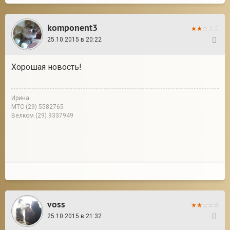
komponent3
25.10.2015 в 20:22
70
Хорошая новость!
Ирина
МТС (29) 5582765
Велком (29) 9337949
voss
25.10.2015 в 21:32
71