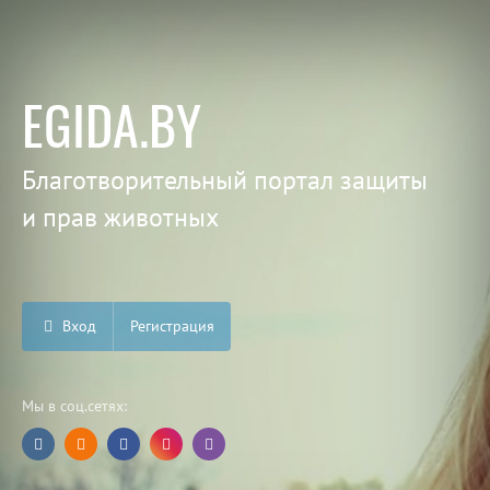
EGIDA.BY
Благотворительный портал защиты
и прав животных
Вход
Регистрация
Мы в соц.сетях: