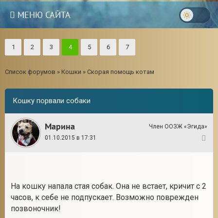
МЕНЮ САЙТА
1
2
3
4
5
6
7
Список форумов
»
Кошки
»
Скорая помощь котам
Кошку порвали собаки
Марина
Член ООЗЖ «Эгида»
01.10.2015 в 17:31
1
На кошку напала стая собак. Она не встает, кричит с 2
часов, к себе не подпускает. Возможно поврежден
позвоночник!