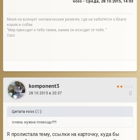
voss
-
Среда, 28.10.2015, 14:03
Меня не волнует человеческая религия, где не заботятся о благе
кошек и собак
"Мир приходит к тебе таким, каким он исходит от тебя. "
Ошо
komponent3
28.10.2015 в 20:37
78
Цитата
voss
(
)
очень нужна помощь!!!!!
Я пролистала тему, ссылки на карточку, куда бы