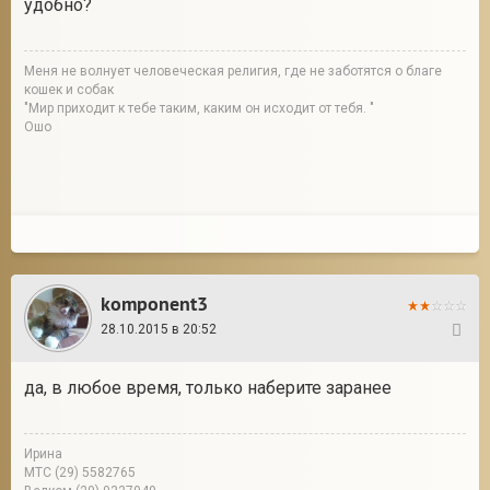
удобно?
Меня не волнует человеческая религия, где не заботятся о благе
кошек и собак
"Мир приходит к тебе таким, каким он исходит от тебя. "
Ошо
komponent3
28.10.2015 в 20:52
80
да, в любое время, только наберите заранее
Ирина
МТС (29) 5582765