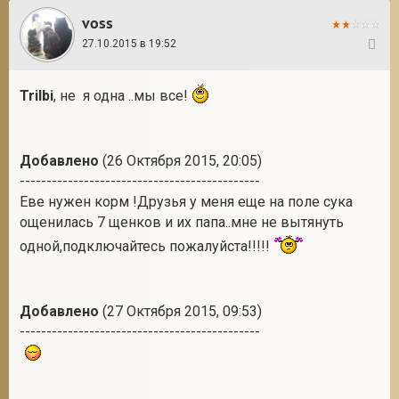
voss
27.10.2015 в 19:52
75
Trilbi
, не я одна ..мы все!
Добавлено
(26 Октября 2015, 20:05)
---------------------------------------------
Еве нужен корм !Друзья у меня еще на поле сука
ощенилась 7 щенков и их папа..мне не вытянуть
одной,подключайтесь пожалуйста!!!!!
Добавлено
(27 Октября 2015, 09:53)
---------------------------------------------