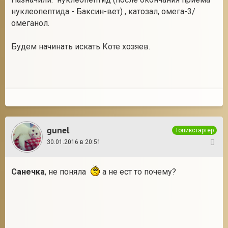
нуклеопептида - Баксин-вет) , катозал, омега-3/
омеганол.
Будем начинать искать Коте хозяев.
gunel
Топикстартер
30.01.2016 в 20:51
36
Санечка
, не поняла
а не ест то почему?