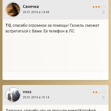
Санечка
20.01.2016 в 14:44
27
TG
, спасибо огромное за помощь! Гюнель сможет
встретиться с Вами. Её телефон в ЛС.
voss
20.01.2016 в 15:14
28
Девочки ,спасибо что не прошли мимо!Котофей