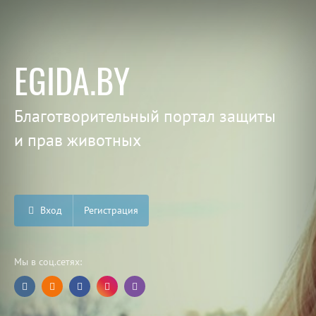
EGIDA.BY
Благотворительный портал защиты
и прав животных
Вход
Регистрация
Мы в соц.сетях: