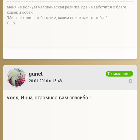
Меня не волнует человеческая религия, где не заботятся о благе
кошек и собак
"Мир приходит к тебе таким, каким он исходит от тебя. "
Ошо
gunel
Топикстартер
20.01.2016 в 15:48
31
voss
, Инна, огромное вам спасибо !