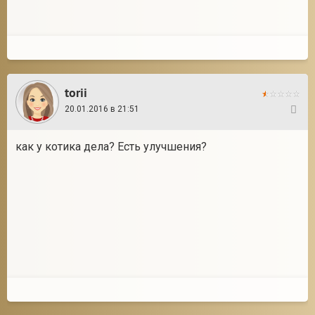
torii
20.01.2016 в 21:51
32
как у котика дела? Есть улучшения?