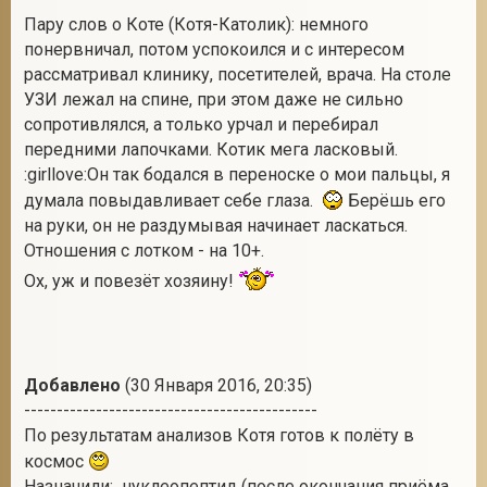
Пару слов о Коте (Котя-Католик): немного
понервничал, потом успокоился и с интересом
рассматривал клинику, посетителей, врача. На столе
УЗИ лежал на спине, при этом даже не сильно
сопротивлялся, а только урчал и перебирал
передними лапочками. Котик мега ласковый.
:girllove:Он так бодался в переноске о мои пальцы, я
думала повыдавливает себе глаза.
Берёшь его
на руки, он не раздумывая начинает ласкаться.
Отношения с лотком - на 10+.
Ох, уж и повезёт хозяину!
Добавлено
(30 Января 2016, 20:35)
---------------------------------------------
По результатам анализов Котя готов к полёту в
космос
Назначили: нуклеопептид (после окончания приёма