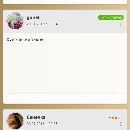
gunel
Топикстартер
23.01.2016 в 00:04
34
Худенький такой
Санечка
30.01.2016 в 20:35
35