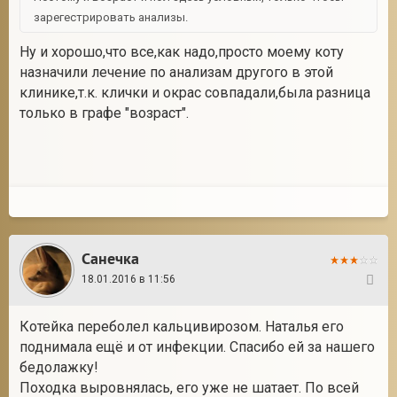
зарегестрировать анализы.
Ну и хорошо,что все,как надо,просто моему коту
назначили лечение по анализам другого в этой
клинике,т.к. клички и окрас совпадали,была разница
только в графе "возраст".
Санечка
18.01.2016 в 11:56
24
Котейка переболел кальцивирозом. Наталья его
поднимала ещё и от инфекции. Спасибо ей за нашего
бедолажку!
Походка выровнялась, его уже не шатает. По всей