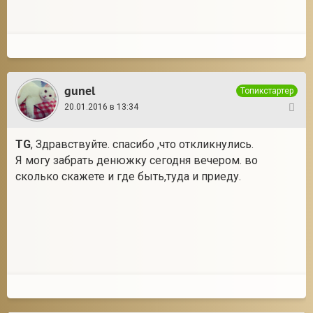
gunel
Топикстартер
20.01.2016 в 13:34
26
TG
, Здравствуйте. спасибо ,что откликнулись.
Я могу забрать денюжку сегодня вечером. во
сколько скажете и где быть,туда и приеду.