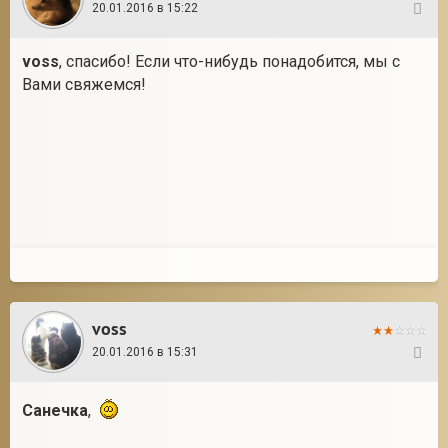
20.01.2016 в 15:22
29
voss
, спасибо! Если что-нибудь понадобится, мы с
Вами свяжемся!
voss
20.01.2016 в 15:31
30
Санечка
,