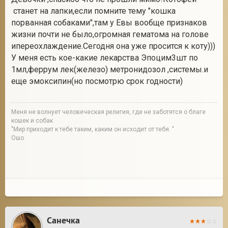
станет на лапки,если помните тему "кошка
порванная собаками",там у Евы вообще признаков
жизни почти не было,огромная гематома на голове
ипереохлаждение.Сегодня она уже просится к коту)))
У меня есть кое-какие лекарства Эпоцим3шт по
1мл,феррум лек(железо) метронидозол ,системы.и
еще эмоксипин(но посмотрю срок годности)
Меня не волнует человеческая религия, где не заботятся о благе
кошек и собак
"Мир приходит к тебе таким, каким он исходит от тебя. "
Ошо
Санечка