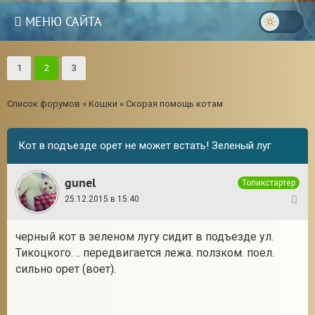
МЕНЮ САЙТА
1
2
3
Список форумов
»
Кошки
»
Скорая помощь котам
Кот в подъезде орет не может встать! Зеленый луг
gunel
Топикстартер
25.12.2015 в 15:40
1
черный кот в зеленом лугу сидит в подъезде ул.
Тикоцкого. .. передвигается лежа. ползком. поел.
3
сильно орет (воет).