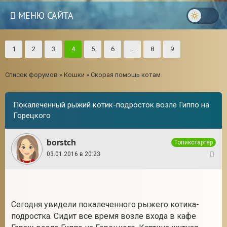
МЕНЮ САЙТА
1
2
3
4
5
6
…
8
9
Список форумов
»
Кошки
»
Скорая помощь котам
Покалеченный рыжий котик-подросток возле Гиппо на
Горецкого
borstch
Топикстартер
03.01.2016 в 20:23
1
3
Сегодня увидели покалеченного рыжего котика-
подростка. Сидит все время возле входа в кафе