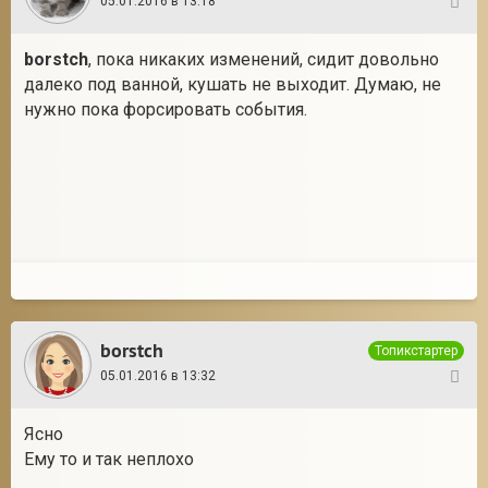
05.01.2016 в 13:18
74
borstch
, пока никаких изменений, сидит довольно
далеко под ванной, кушать не выходит. Думаю, не
нужно пока форсировать события.
borstch
Топикстартер
05.01.2016 в 13:32
75
Ясно
Ему то и так неплохо