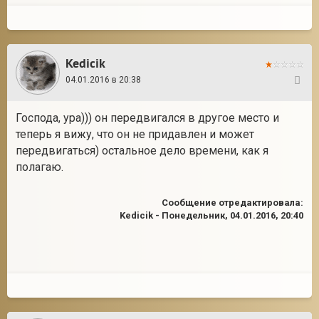
Kedicik
04.01.2016 в 20:38
62
Господа, ура))) он передвигался в другое место и
теперь я вижу, что он не придавлен и может
передвигаться) остальное дело времени, как я
полагаю.
Сообщение отредактировала:
Kedicik
-
Понедельник, 04.01.2016, 20:40