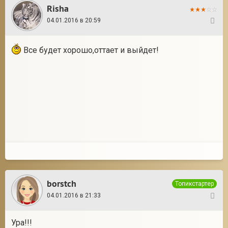
Risha
04.01.2016 в 20:59
63
Все будет хорошо,оттает и выйдет!
borstch
Топикстартер
04.01.2016 в 21:33
64
Ура!!!