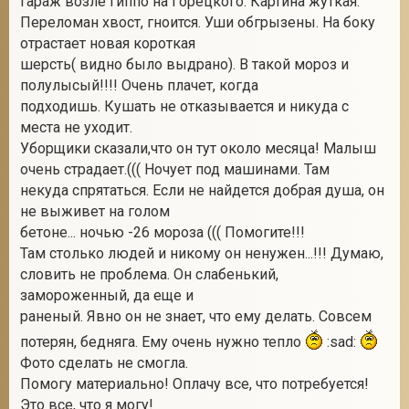
Гараж возле Гиппо на Горецкого. Картина жуткая.
Переломан хвост, гноится. Уши обгрызены. На боку
отрастает новая короткая
шерсть( видно было выдрано). В такой мороз и
2
полулысый!!!! Очень плачет, когда
подходишь. Кушать не отказывается и никуда с
места не уходит.
Уборщики сказали,что он тут около месяца! Малыш
очень страдает.((( Ночует под машинами. Там
некуда спрятаться. Если не найдется добрая душа, он
не выживет на голом
бетоне... ночью -26 мороза ((( Помогите!!!
Там столько людей и никому он ненужен...!!! Думаю,
словить не проблема. Он слабенький,
замороженный, да еще и
раненый. Явно он не знает, что ему делать. Совсем
потерян, бедняга. Ему очень нужно тепло
:sad:
Фото сделать не смогла.
Помогу материально! Оплачу все, что потребуется!
Это все, что я могу!