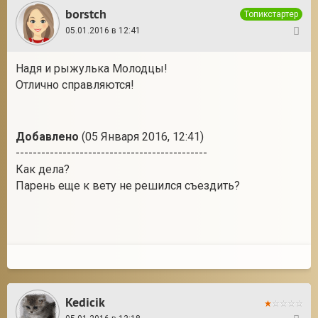
borstch
Топикстартер
05.01.2016 в 12:41
73
Надя и рыжулька Молодцы!
Отлично справляются!
Добавлено
(05 Января 2016, 12:41)
---------------------------------------------
Как дела?
Парень еще к вету не решился съездить?
Kedicik