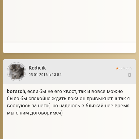
Kedicik
05.01.2016 в 13:54
76
borstch
, если бы не его хвост, так и вовсе можно
было бы спокойно ждать пока он привыкнет, а так я
волнуюсь за него( но надеюсь в ближайшее время
мы с ним договоримся)