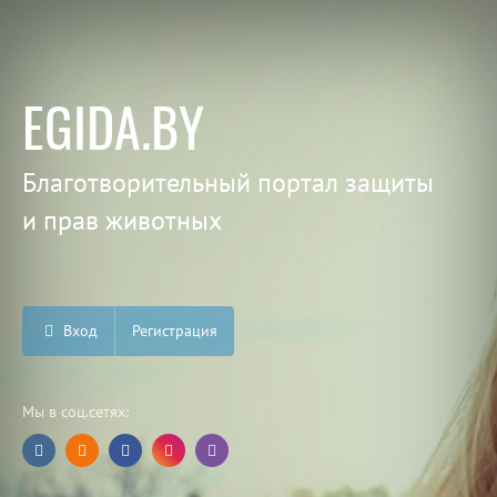
EGIDA.BY
Благотворительный портал защиты
и прав животных
Вход
Регистрация
Мы в соц.сетях: