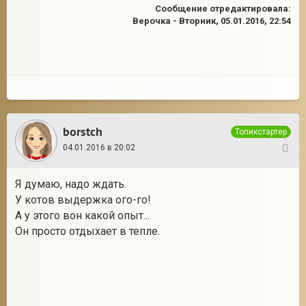
Сообщение отредактировала:
Верочка
-
Вторник, 05.01.2016, 22:54
borstch
Топикстартер
04.01.2016 в 20:02
61
Я думаю, надо ждать.
У котов выдержка ого-го!
А у этого вон какой опыт...
Он просто отдыхает в тепле.