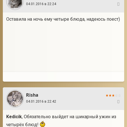
04.01.2016 в 22:24
67
Оставила на ночь ему четыре блюда, надеюсь поест)
Risha
04.01.2016 в 22:42
68
Kedicik
, Обязательно выйдет на шикарный ужин из
четырёх блюд!