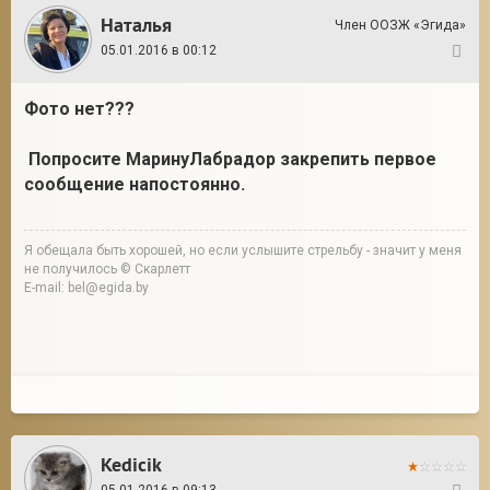
Наталья
Член ООЗЖ «Эгида»
05.01.2016 в 00:12
71
Фото нет???
Попросите МаринуЛабрадор закрепить первое
сообщение напостоянно.
Я обещала быть хорошей, но если услышите стрельбу - значит у меня
не получилось © Скарлетт
E-mail: bel@egida.by
Kedicik
05.01.2016 в 09:13