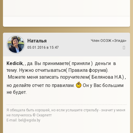
Наталья
Член ООЗЖ «Эгида»
05.01.2016 в 15:47
79
Kedicik
, , да. Вы принимаете( приняли ) деньги в
тему. Нужно отчитываться( Правила форума).
Можете меня записать поручителем( Белянова Н.А.) ,
но делайте отчет по правилам.
Он у Вас большим
не будет.
Я обещала быть хорошей, но если услышите стрельбу - значит у меня
не получилось © Скарлетт
E-mail: bel@egida.by