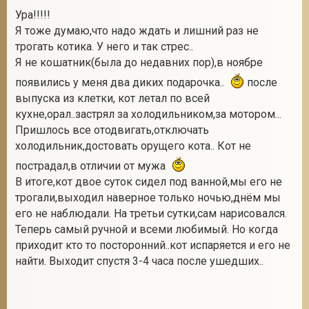
Ура!!!!!
Я тоже думаю,что надо ждать и лишний раз не
трогать котика. У него и так стрес..
Я не кошатник(была до недавних пор),в ноябре
появились у меня два диких подарочка..
после
выпуска из клетки, кот летал по всей
кухне,орал..застрял за холодильником,за мотором...
Пришлось все отодвигать,отключать
холодильник,достовать орущего кота.. Кот не
пострадал,в отличии от мужа
В итоге,кот двое суток сидел под ванной,мы его не
трогали,выходил наверное только ночью,днём мы
его не наблюдали. На третьи сутки,сам нарисовался.
Теперь самый ручной и всеми любимый. Но когда
приходит кто то посторонний..кот испаряется и его не
найти. Выходит спустя 3-4 часа после ушедших..