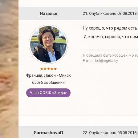
Наталья
21
.
Опубликовано
03.08.2018 
Ну хорошо, что рядом есть
И, конечн, хорошо, что по
Я обещала быть хорошей, но ес
E-mail: bel@egida.by
Франция, Лакон - Минск
65535 сообщений
Член ООЗЖ «Эгида»
GarmashovaD
22
.
Опубликовано
05.08.2018 