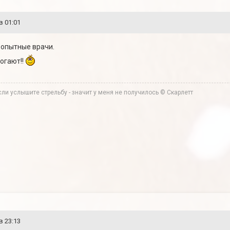
в 01:01
 опытные врачи.
могают!!
ли услышите стрельбу - значит у меня не получилось © Скарлетт
в 23:13