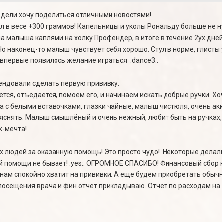
дели хочу поделиться отличными новостями!
 в весе +300 граммов! Капельницы и уколы Рональду больше не ну
ла малыша каплями на холку Профендер, в итоге в течение 2ух дн
 Но наконец-то малыш чувствует себя хорошо. Стул в норме, глисты 
впервые появилось желание играться :dance3:.
ендовали сделать первую прививку.
ся, отъедается, помоем его, и начинаем искать добрые ручки. Хочу
а с белыми вставочками, глазки чайные, малыш чистюля, очень акк
яснять. Малыш смышлёный и очень нежный, любит быть на ручках,
к-мечта!
ех людей за оказанную помощь! Это просто чудо! Некоторые дела
ой помощи не бывает! :yes:. ОГРОМНОЕ СПАСИБО! Финансовый сбор 
 нам спокойно хватит на прививки. А еще будем приобретать обыч
 посещения врача и фин.отчет прикладываю. Отчет по расходам н