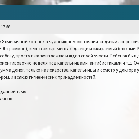
 17:58
 3хмесячный котёнок в чудовищном состоянии: ходячий анорекси
300 граммов), весь в экскрементах, да ещё и сжираемый блохами. 
собаку, просто вжался в землю и ждал своей участи. Ребенок был д
риентировочно неделя под капельницами, антибиотиками и т.д. Оч
мма денег, только на лекарства, капельницы и осмотр у доктора у
ором, и всяких гигиенческих принадлежностей.
 данной теме.
ачено: