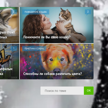
2
ПОВЕДЕНИЕ КОШЕК
2
орых стоит
отных
Понимаете ли Вы свою кошку?
1
ГЕНЕТИКА СОБАК
льтфильм
ка
Способны ли собаки различать цвета?