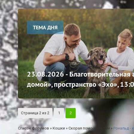
ТЕМА ДНЯ
23.08.2026 - Благотворительная
домой», пространство «Эхо», 13:
Страница
2
из
2
1
2
Список форумов
»
Кошки
»
Скорая помощь котам
»
Рональд - 