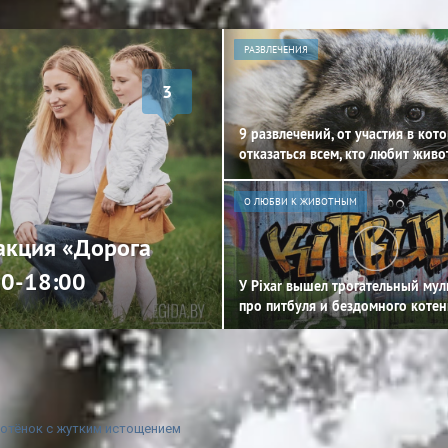
РАЗВЛЕЧЕНИЯ
3
9 развлечений, от участия в кот
отказаться всем, кто любит жив
О ЛЮБВИ К ЖИВОТНЫМ
 акция «Дорога
00-18:00
У Pixar вышел трогательный му
про питбуля и бездомного котен
котёнок с жутким истощением