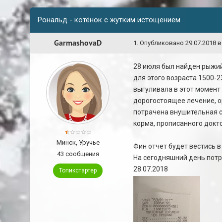
Рональд - котёнок с жутким истощением
GarmashovaD
1
.
Опубликовано
29.07.2018 в
28 июля был найден рыжий
для этого возраста 1500-2
выгуливала в этот момент 
дорогостоящее лечение, о
потрачена внушительная су
корма, прописанного докт
Минск, Уручье
Фин отчет будет вестись в
43 сообщения
На сегодняшний день потр
28.07.2018
Топикстартер