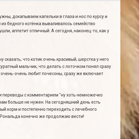
жны, докапываем капельки в глаза и нос по курсу и
ей из бедного котёнка вываливалось семейство
ушли, аппетит отличный. А сегодня, наконец-то, как у
 сказать, что котик очень красивый, шерстка у него
уратный мальчик, что делать с лоточком понял сразу
 очень-очень любит почесоны, сразу же включает
ли переводы с комментарием "ну хоть немножечко
нам больше не нужен. На сегодняшний день есть
ный корм и постепенно переходить с лечебного
а Рональда конечно же продолжаю вести!