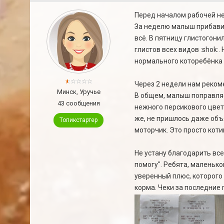
Перед началом рабочей не
За неделю малыш прибавил
всё. В пятницу глистогони
глистов всех видов :shok:.
нормального которебёнка 
Через 2 недели нам реком
Минск, Уручье
В общем, малыш поправляет
43 сообщения
нежного персикового цвет
же, не пришлось даже объ
Топикстартер
моторчик. Это просто коти
Не устану благодарить вс
помогу". Ребята, маленьк
уверенный плюс, которого
корма. Чеки за последние