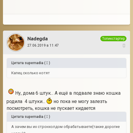
Nadegda
Топикстартер
27.06.2019 в 11:47
22
Цитата
supernadia
(
)
Капец сколько котят
Ну, дома 6 штук... А ещё в подвале знаю кошка
родила 4 штуки...
но пока не могу залезть
посмотреть, кошка не пускает кидается
Цитата
supernadia
(
)
А зачем вы их стронхолдом обрабатываете(такие дорогие