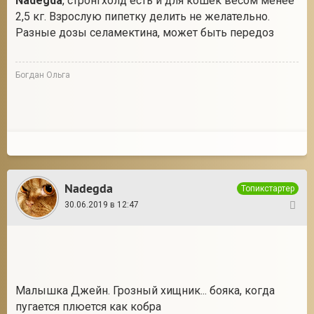
Nadegda
, стронгхолд есть и для кошек весом менее
2,5 кг. Взрослую пипетку делить не желательно.
Разные дозы селамектина, может быть передоз
Богдан Ольга
Nadegda
Топикстартер
30.06.2019 в 12:47
24
Малышка Джейн. Грозный хищник... бояка, когда
пугается плюется как кобра