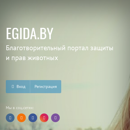
EGIDA.BY
Благотворительный портал защиты
и прав животных
Вход
Регистрация
Мы в соц.сетях: