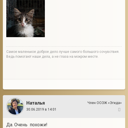
Cамое маленькое доброе дело лучше самого большого сочувствия.
Ведь помогают наши дела, а не глаза на мокром месте.
Наталья
Член ООЗЖ «Эгида»
30.06.2019 в 14:01
25
Да. Очень похожи!