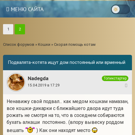
МЕНЮ САЙТА
1
2
Список форумов
»
Кошки
»
Скорая помощь котам
Подвалята-котята ищут дом постоянный или врменный
Nadegda
Топикстартер
15.04.2019 в 17:29
1
Ненавижу свой подвал... как медом кошкам намазан,
все кошки-дикарки с ближайшего двора идут туда
рожать не смотря на то, что в соседнем собираются
бухать алкаши постоянно.. (впору вывеску роддом
вешать
) Как они находят место