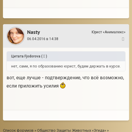
Nasty
Юрист «Анималекс»
06.04.2016 в 14:38
23
Цитата
Fjodorova
(
)
нет, сами, я по образованию юрист, будем держать в курсе.
вот, еще лучше - подтверждение, что всё возможно,
если приложить усилия
Список форумов
»
Общество Защиты Животных «Эгида»
»