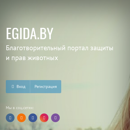
EGIDA.BY
Благотворительный портал защиты
и прав животных
Вход
Регистрация
Мы в соц.сетях: