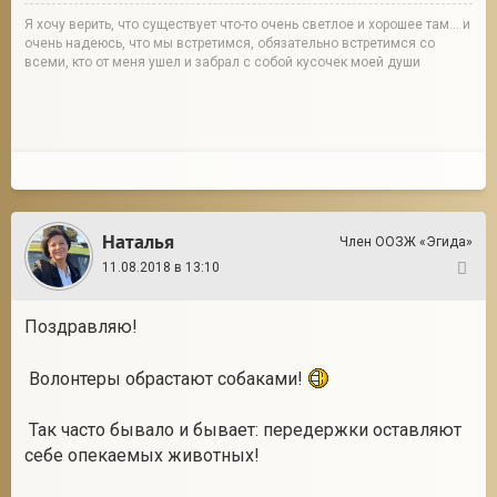
Я хочу верить, что существует что-то очень светлое и хорошее там... и
очень надеюсь, что мы встретимся, обязательно встретимся со
всеми, кто от меня ушел и забрал с собой кусочек моей души
Наталья
Член ООЗЖ «Эгида»
11.08.2018 в 13:10
433
Поздравляю!
Волонтеры обрастают собаками!
Так часто бывало и бывает: передержки оставляют
себе опекаемых животных!