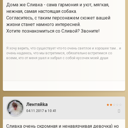
Дома же Сливка - сама гармония и уют, мягкая,
нежная, самая настоящая собака.
Согласитесь, с таким персонажем сюжет вашей
жизни станет намного интересней.
Хотите познакомиться со Сливой? Звоните!
Я хочу верить, что существует что-то очень светлое и хорошее там... и
очень надеюсь, что мы встретимся, обязательно встретимся со
всеми, кто от меня ушел и забрал с собой кусочек моей души
Лентяйkа
04.11.2017 в 10:41
428
Сливка очень скромная и ненавязчивая девочка) но