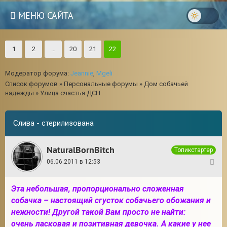
МЕНЮ САЙТА
1
2
…
20
21
22
Модератор форума:
Jeannie
,
Mgeli
Список форумов
»
Персональные форумы
»
Дом собачьей
надежды
»
Улица счастья ДСН
Слива - стерилизована
NaturalBornBitch
Топикстартер
06.06.2011 в 12:53
1
Эта небольшая, пропорционально сложенная
собачка – настоящий сгусток собачьего обожания и
нежности! Другой такой Вам просто не найти:
очень ласковая и позитивная девочка. А какие у нее