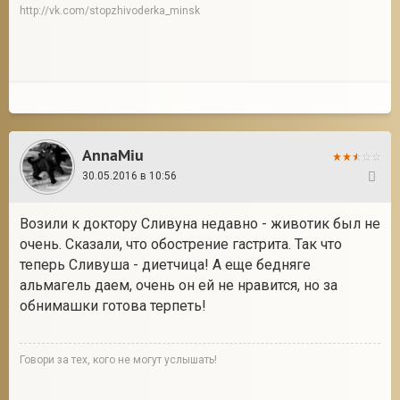
http://vk.com/stopzhivoderka_minsk
AnnaMiu
30.05.2016 в 10:56
421
Возили к доктору Сливуна недавно - животик был не
очень. Сказали, что обострение гастрита. Так что
теперь Сливуша - диетчица! А еще бедняге
альмагель даем, очень он ей не нравится, но за
обнимашки готова терпеть!
Говори за тех, кого не могут услышать!