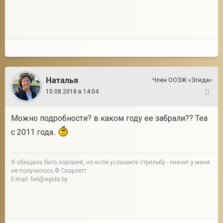
Наталья
Член ООЗЖ «Эгида»
10.08.2018 в 14:04
430
Можно подробности? в каком году ее забрали?? Теа
с 2011 года..
Я обещала быть хорошей, но если услышите стрельбу - значит у меня
не получилось © Скарлетт
E-mail: bel@egida.by