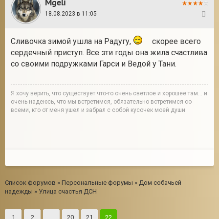
Mgeli
18.08.2023 в 11:05
435
Сливочка зимой ушла на Радугу,
скорее всего
сердечный приступ. Все эти годы она жила счастлива
со своими подружками Гарси и Ведой у Тани.
Я хочу верить, что существует что-то очень светлое и хорошее там... и
очень надеюсь, что мы встретимся, обязательно встретимся со
всеми, кто от меня ушел и забрал с собой кусочек моей души
Список форумов
»
Персональные форумы
»
Дом собачьей
надежды
»
Улица счастья ДСН
1
2
…
20
21
22