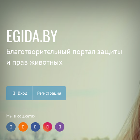
EGIDA.BY
Благотворительный портал защиты
и прав животных
Вход
Регистрация
Мы в соц.сетях: