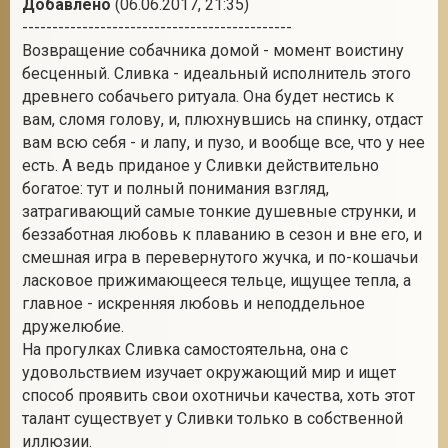
Добавлено
(06.06.2017, 21:35)
---------------------------------------------
Возвращение собачника домой - момент воистину
бесценный. Сливка - идеальный исполнитель этого
древнего собачьего ритуала. Она будет нестись к
вам, сломя голову, и, плюхнувшись на спинку, отдаст
вам всю себя - и лапу, и пузо, и вообще все, что у нее
есть. А ведь приданое у Сливки действительно
богатое: тут и полный понимания взгляд,
затрагивающий самые тонкие душевные струнки, и
беззаботная любовь к плаванию в сезон и вне его, и
смешная игра в перевернутого жучка, и по-кошачьи
ласковое прижимающееся тельце, ищущее тепла, а
главное - искренняя любовь и неподдельное
дружелюбие.
На прогулках Сливка самостоятельна, она с
удовольствием изучает окружающий мир и ищет
способ проявить свои охотничьи качества, хоть этот
талант существует у Сливки только в собственной
иллюзии.