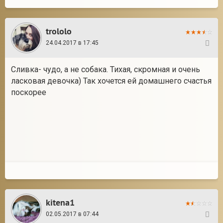
trololo
24.04.2017 в 17:45
425
Сливка- чудо, а не собака. Тихая, скромная и очень
ласковая девочка) Так хочется ей домашнего счастья
поскорее
kitena1
02.05.2017 в 07:44
426