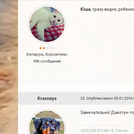
Юша
, сразу видно ,ребен
Беларусь, Боровляны
996 сообщений
Krasnaya
23
.
Опубликовано
30.01.2016 
Замечательно! Дакотун-топ
+375 (29) 572-86-15, Оля-ля