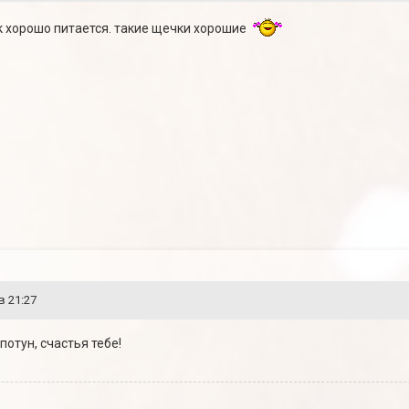
ок хорошо питается. такие щечки хорошие
в 21:27
отун, счастья тебе!