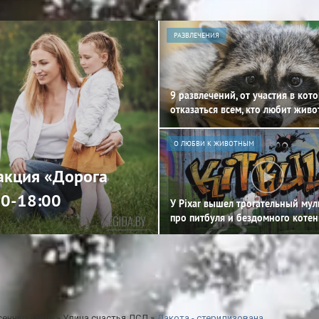
РАЗВЛЕЧЕНИЯ
9 развлечений, от участия в кот
отказаться всем, кто любит жив
О ЛЮБВИ К ЖИВОТНЫМ
 акция «Дорога
00-18:00
У Pixar вышел трогательный му
про питбуля и бездомного котен
сенных Душ»
»
Улица счастья ДСД
»
Дакота - стерилизована