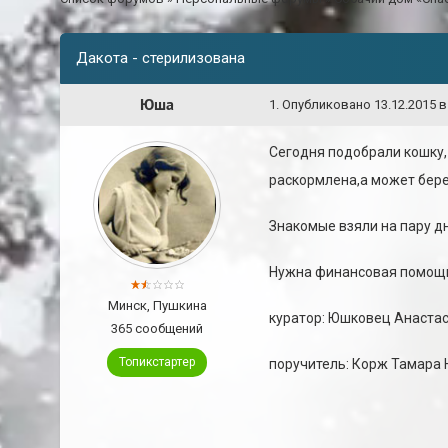
Дакота - стерилизована
Юша
1
.
Опубликовано
13.12.2015 в
Сегодня подобрали кошку,
раскормлена,а может бер
Знакомые взяли на пару д
Нужна финансовая помощь
Минск, Пушкина
куратор: Юшковец Анастас
365 сообщений
Топикстартер
поручитель: Корж Тамара 