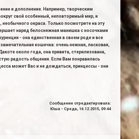
жение и дополнение. Например, творческим
округ свой особенный, неповторимый мир, и
, необычного окраса. Только посмотрите на эту
вершает наряд белоснежная манишка с носочками
куренции - она единственная в своем роде и все
 замечательная кошечка: очень нежная, ласковая,
акоте около года, она привита, стерилизована,
чистую радость общения. Если Вам понравилась
цесса может Вас и не дождаться, принцессы - они
Сообщение отредактировала:
Юша
-
Среда, 16.12.2015, 09:44