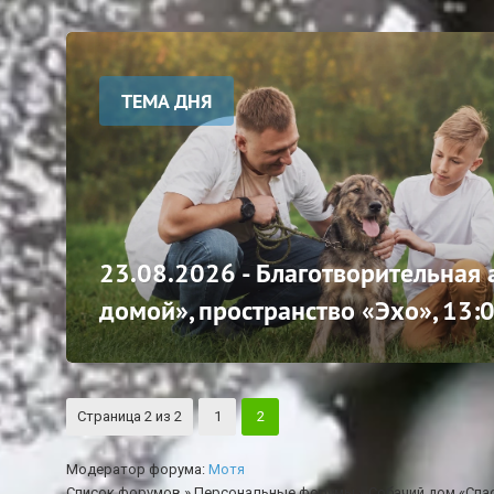
ТЕМА ДНЯ
23.08.2026 - Благотворительная
домой», пространство «Эхо», 13:
Страница
2
из
2
1
2
Модератор форума:
Мотя
Список форумов
»
Персональные форумы
»
Собачий дом «Спа