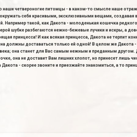
то наши четвероногие питомцы - в каком-то смысле наше отра
 окружать себя красивыми, эксклюзивными вещами, создавая в
. Например такой, как Дакота - молоденькая кошечка редкого
серой шубке разбегаются нежно-бежевые лучики и искры, а до
оящая принцесса! И как всякая принцесса, Дакота не терпит кон
на должны доставаться только ей одной! В целом же Дакота -
века; она станет для Вас самым нежным и преданным другом. Д
еточке, она не доставит Вам лишних хлопот, но принесет лишь 
Дакота - скорее звоните и приезжайте знакомиться, а то прин