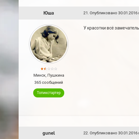
Юша
21
.
Опубликовано
30.01.2016 
У красотки всё замечательн
Минск, Пушкина
365 сообщений
Топикстартер
gunel
22
.
Опубликовано
30.01.2016 