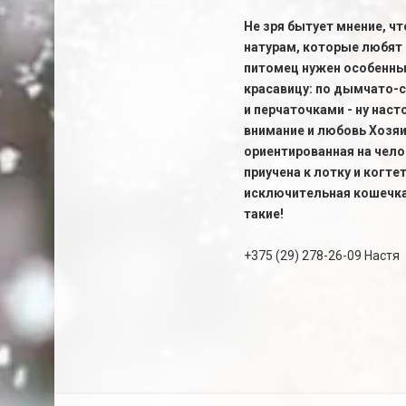
Не зря бытует мнение, ч
натурам, которые любят
питомец нужен особенный
красавицу: по дымчато-
и перчаточками - ну наст
внимание и любовь Хозяи
ориентированная на чело
приучена к лотку и когт
исключительная кошечка 
такие!
+375 (29) 278-26-09 Настя