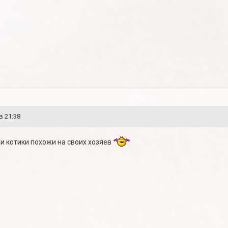
в 21:38
ши котики похожи на своих хозяев