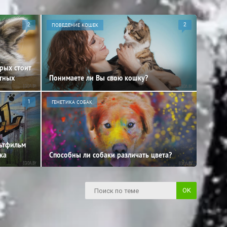
2
ПОВЕДЕНИЕ КОШЕК
2
орых стоит
отных
Понимаете ли Вы свою кошку?
1
ГЕНЕТИКА СОБАК
льтфильм
ка
Способны ли собаки различать цвета?