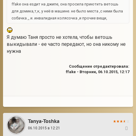
ffake она ездит на джипе, она просила приютить ветошь
для домика,т,к, у неё в машине. не было места ,с ними была
собачка ,, и. инвалидная колясочка ,и прочие вещи,
Я думаю Таня просто не хотела, чтобы ветошь
выкидывали - ее часто передают, но она никому не
нужна
Сообщение отредактировала:
ffake
-
Вторник, 06.10.2015, 12:17
Tanya-Toshka
06.10.2015 в 12:21
126