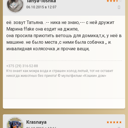
Tanya-Toshka
06.10.2015 в 12:07
123
её. зовут Татьяна. .-- ника не знаю,--- с ней дружит
Марина ffake она ездит на джипе,
она просила приютить ветошь для домика,т,к, у неё в
машине. не было места ,с ними была собачка ,, и.
инвалидная колясочка ,и прочие вещи,
+375 (29) 316-52-88
Кто знает как мокра вода и страшен холод лютый, тот не оставит
никогда животных без приюта! © мультфильм «Кошкин дом»
Krasnaya