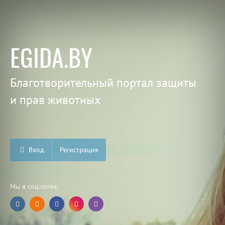
EGIDA.BY
Благотворительный портал защиты
и прав животных
Вход
Регистрация
Мы в соц.сетях: