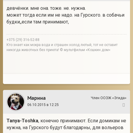
девчёнки. мне она. тоже. не. нужна.
может тогда если им не надо. на Гурского. в собачьи
будки,,если там принимают,
+375 (29) 316-52-88
Кто знает как мокра вода и страшен холод лютый, тот не оставит
никогда животных без приюта! © мультфильм «Кошкин дом»
Марина
Член ООЗЖ «Эгида»
06.10.2015 в 12:25
127
Tanya-Toshka
, конечно принимают. Если домикам не
нужна, на Гурского будут благодарны, для вольеров