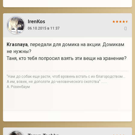
IrenKos
06.10.2015 в 11:37
122
Krasnaya
, передали для домика на акции. Домикам
не нужны?
Таня, кто тебя попросил взять эти вещи на хранение?
"Нам до собак еще расти, чтоб вровень встать с их благородством...
А им, вовек, не доползти до человеческого скотства" ......
А. Розенбаум