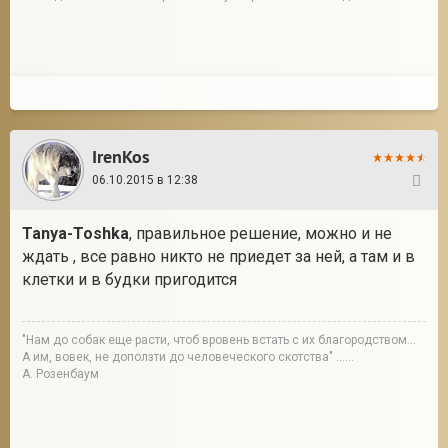
IrenKos
06.10.2015 в 12:38
129
Tanya-Toshka
, правильное решение, можно и не
ждать , все равно никто не приедет за ней, а там и в
клетки и в будки пригодится
"Нам до собак еще расти, чтоб вровень встать с их благородством...
А им, вовек, не доползти до человеческого скотства" ......
А. Розенбаум