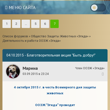
МЕНЮ САЙТА
1
2
…
5
6
7
Список форумов
»
Общество Защиты Животных «Эгида»
»
Деятельность и работа ООЗЖ «Эгида»
04.10.2015 - Благотворительная акция "Быть добру!"
Марина
Член ООЗЖ «Эгида»
03.09.2015 в 23:24
1
4 октября 2015 г. в честь Всемирного дня защиты
3
животных
ООЗЖ "Эгида" проводит