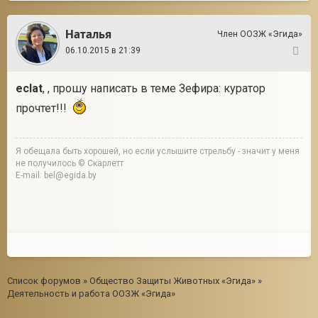
Наталья
Член ООЗЖ «Эгида»
06.10.2015 в 21:39
132
eclat
, , прошу написать в теме Зефира: куратор
прочтет!!!
Я обещала быть хорошей, но если услышите стрельбу - значит у меня
не получилось © Скарлетт
E-mail: bel@egida.by
Список форумов
»
Общество Защиты Животных «Эгида»
»
Деятельность и работа ООЗЖ «Эгида»