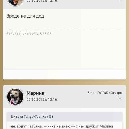
06.10.2015 в 12:16
124
Вроде не для дсд
+375 (29) 572-86-15, Оля-ля
Марина
Член ООЗЖ «Эгида»
06.10.2015 в 12:16
125
Цитата
Tanya-Toshka
(
)
её. зовут Татьяна. .-- ника не знаю,--- с ней дружит Марина