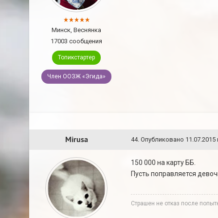
Минск, Веснянка
17003 сообщения
Топикстартер
Член ООЗЖ «Эгида»
Mirusa
44
.
Опубликовано
11.07.2015 
150 000 на карту ББ.
Пусть поправляется девочк
Страшен не отказ после попытк