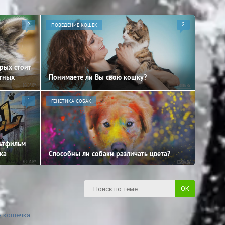
2
ПОВЕДЕНИЕ КОШЕК
2
орых стоит
отных
Понимаете ли Вы свою кошку?
1
ГЕНЕТИКА СОБАК
льтфильм
ка
Способны ли собаки различать цвета?
я кошечка