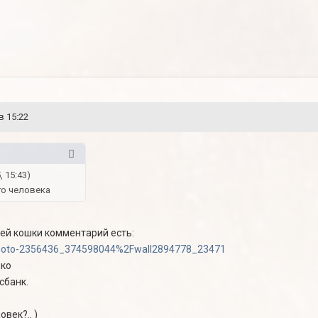
в 15:22
 15:43)
го человека
ей кошки комментарий есть:
photo-2356436_374598044%2Fwall2894778_23471
ько
сбанк.
век?.. )