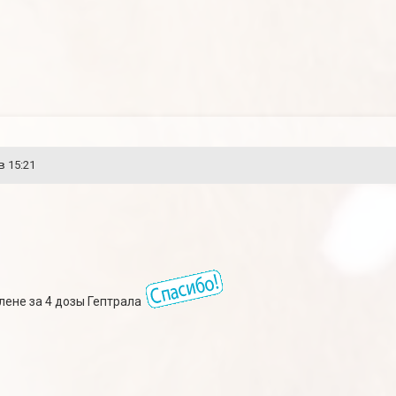
в 15:21
лене за 4 дозы Гептрала