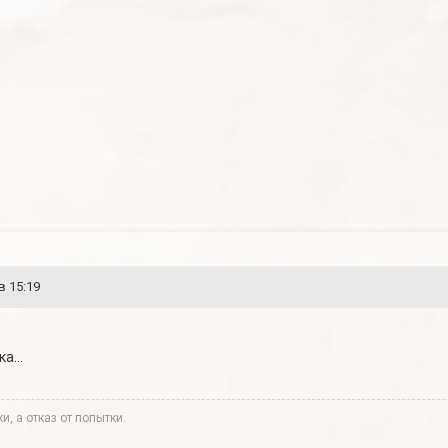
в 15:19
а...
и, а отказ от попытки.