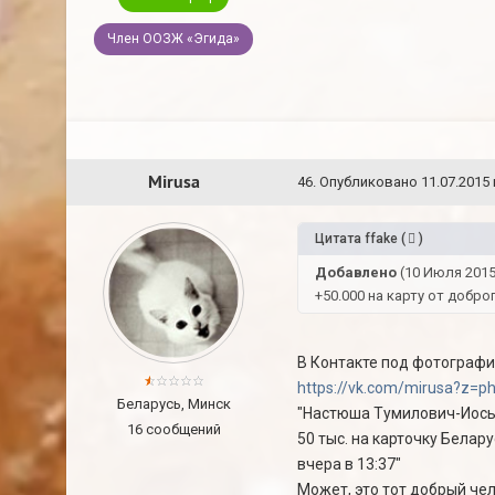
Член ООЗЖ «Эгида»
Mirusa
46
.
Опубликовано
11.07.2015 
Цитата
ffake
(
)
Добавлено
(10 Июля 2015,
+50.000 на карту от добро
В Контакте под фотографи
https://vk.com/mirusa?z=
Беларусь, Минск
"Настюша Тумилович-Иос
16 сообщений
50 тыс. на карточку Белару
вчера в 13:37"
Может, это тот добрый чело