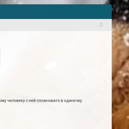
41
ому человеку с ней сложновато в одиночку