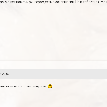
м может помочь рингером,есть амоксицилин. Но в таблетках. Мо
в 23:07
У нас есть всё, кроме Гептрала