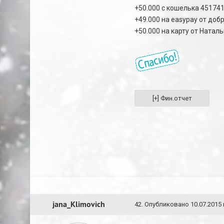
+50.000 с кошелька 45174
+49.000 на easypay от доб
+50.000 на карту от Натал
jana_Klimovich
42
.
Опубликовано
10.07.2015 