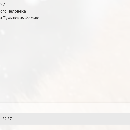
127
рого человека
ьи Тумилович-Иосько
в 22:27