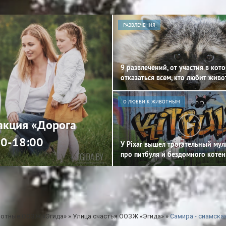
РАЗВЛЕЧЕНИЯ
9 развлечений, от участия в кот
отказаться всем, кто любит жив
О ЛЮБВИ К ЖИВОТНЫМ
 акция «Дорога
00-18:00
У Pixar вышел трогательный му
про питбуля и бездомного котен
отные ООЗЖ «Эгида»
»
Улица счастья ООЗЖ «Эгида»
»
Самира - сиамска