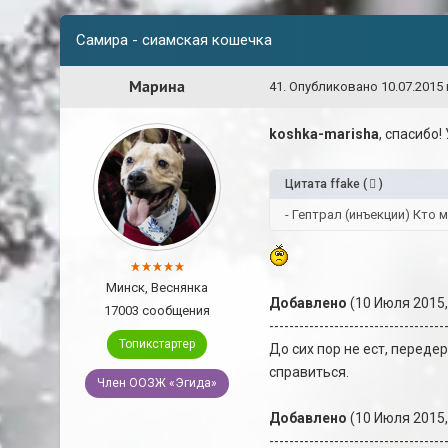
Самира - сиамская кошечка
Марина
41
.
Опубликовано
10.07.2015 
koshka-marisha
, спасибо!
Цитата
ffake
(
)
- Гептрал (инъекции) Кто
Минск, Веснянка
Добавлено
(10 Июля 2015,
17003 сообщения
-----------------------------------
Топикстартер
До сих пор не ест, перед
справиться.
Член ООЗЖ «Эгида»
Добавлено
(10 Июля 2015,
-----------------------------------