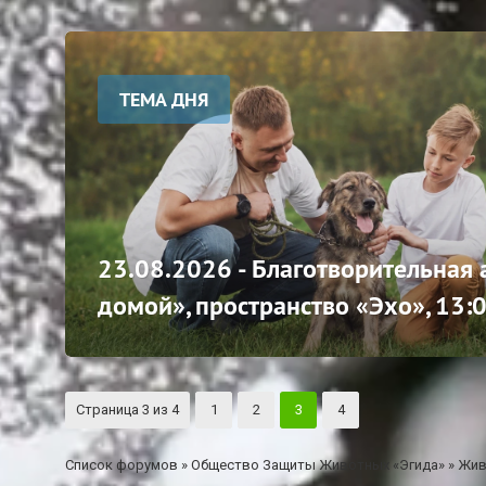
ТЕМА ДНЯ
23.08.2026 - Благотворительная
домой», пространство «Эхо», 13:
Страница
3
из
4
1
2
3
4
Список форумов
»
Общество Защиты Животных «Эгида»
»
Жив