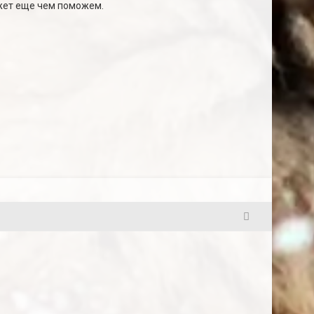
жет еще чем поможем.
43