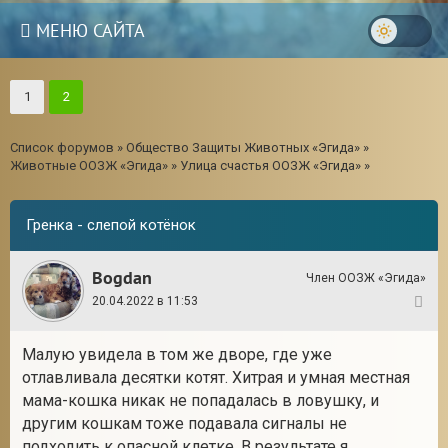
МЕНЮ САЙТА
1
2
Список форумов
»
Общество Защиты Животных «Эгида»
»
Животные ООЗЖ «Эгида»
»
Улица счастья ООЗЖ «Эгида»
»
Гренка - слепой котёнок
Bogdan
Член ООЗЖ «Эгида»
20.04.2022 в 11:53
1
Малую увидела в том же дворе, где уже
отлавливала десятки котят. Хитрая и умная местная
мама-кошка никак не попадалась в ловушку, и
другим кошкам тоже подавала сигналы не
подходить к опасной клетке. В результате я