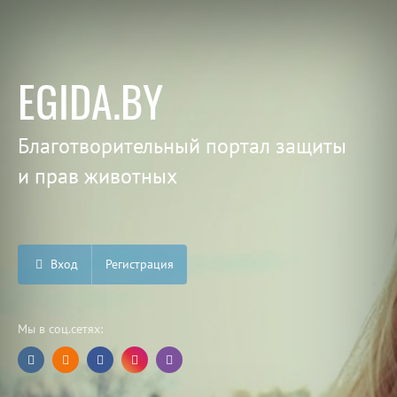
EGIDA.BY
Благотворительный портал защиты
и прав животных
Вход
Регистрация
Мы в соц.сетях: