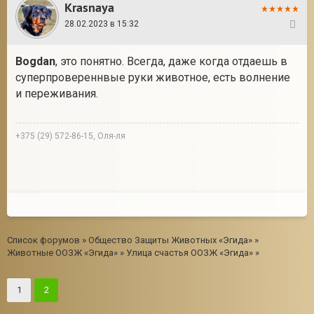
Krasnaya
28.02.2023 в 15:32
21
Bogdan
, это понятно. Всегда, даже когда отдаешь в
суперпровереннвые руки животное, есть волнение
и переживания.
+375 (29) 572-86-15, Оля-ля
Список форумов
»
Общество Защиты Животных «Эгида»
»
Животные ООЗЖ «Эгида»
»
Улица счастья ООЗЖ «Эгида»
»
1
2