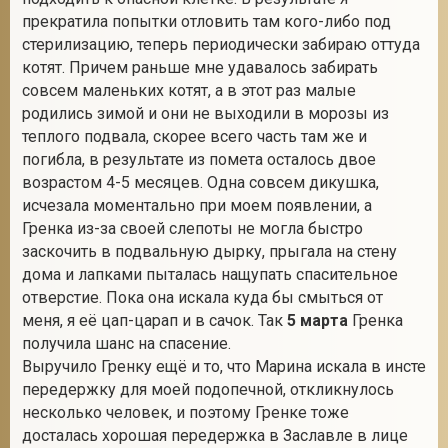
прекратила попытки отловить там кого-либо под
стерилизацию, теперь периодически забираю оттуда
котят. Причем раньше мне удавалось забирать
2
совсем маленьких котят, а в этот раз малые
родились зимой и они не выходили в морозы из
теплого подвала, скорее всего часть там же и
погибла, в результате из помета осталось двое
возрастом 4-5 месяцев. Одна совсем дикушка,
исчезала моментально при моем появлении, а
Гренка из-за своей слепоты не могла быстро
заскочить в подвальную дырку, прыгала на стену
дома и лапками пыталась нащупать спасительное
отверстие. Пока она искала куда бы смыться от
меня, я её цап-царап и в сачок. Так
5 марта
Гренка
получила шанс на спасение.
Выручило Гренку ещё и то, что Марина искала в инсте
передержку для моей подопечной, откликнулось
несколько человек, и поэтому Гренке тоже
досталась хорошая передержка в Заславле в лице