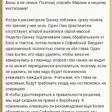
Анны и её семьи. Поэтому спасибо Марине и нашему
инстаграму!
Когда я рассмотрела Гренку поближе, сразу поняла,
что зрения у неё ноль. Один глаз практически
отсутствует, второй выкатился серой массой.
Неделю Гренку подлечивали сами, обрабатывали от
блох и глистов, потом попали к Софийской. Вердикт
однозначный: полностью слепа на оба глаза. Один
глаз вытек, его надо удалить, чтобы веки не
завернулись в глазницу, второй глаз также не видит
и он может периодически воспаляться, поэтому, если
не удалить, за ним надо будет пожизненно
ухаживать каждый день. Учитывая, что глаза не
красивые, будут требовать ухода, мы согласились на
операцию.
А чтобы удостовериться в правильности решения,
мы ещё сходили на прием к Воробьёву. К
сожалению, операцию он рекомендовал ещё более
убедительно, чем Софийская. Честно говоря, мы