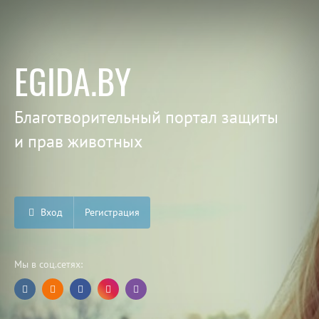
EGIDA.BY
Благотворительный портал защиты
и прав животных
Вход
Регистрация
Мы в соц.сетях: