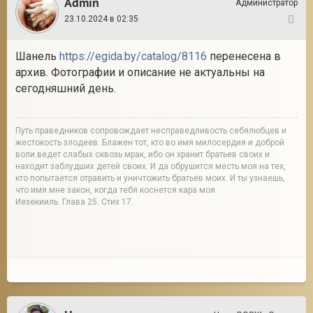
Admin
Администратор
23.10.2024 в 02:35
148
Шанель
https://egida.by/catalog/8116
перенесена в
архив. Фотографии и описание не актуальны на
сегодняшний день.
Путь праведников сопровождает несправедливость себялюбцев и
жестокость злодеев. Блажен тот, кто во имя милосердия и доброй
воли ведет слабых сквозь мрак, ибо он хранит братьев своих и
находит заблудших детей своих. И да обрушится месть моя на тех,
кто попытается отравить и уничтожить братьев моих. И ты узнаешь,
что имя мне закон, когда тебя коснется кара моя.
Иезекииль. Глава 25. Стих 17.