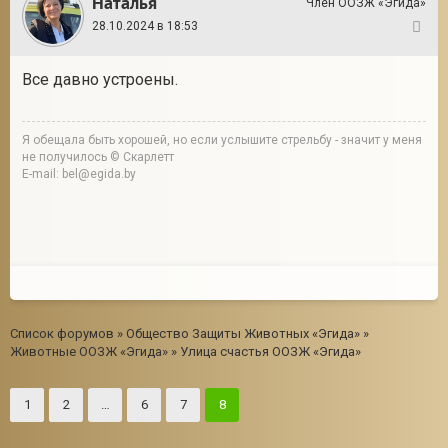
Наталья
Член ООЗЖ «Эгида»
28.10.2024 в 18:53
149
Все давно устроены.
Я обещала быть хорошей, но если услышите стрельбу - значит у меня
не получилось © Скарлетт
E-mail: bel@egida.by
Список форумов
»
Общество Защиты Животных «Эгида»
»
Животные ООЗЖ «Эгида»
»
Улица счастья ООЗЖ «Эгида»
1
2
…
6
7
8