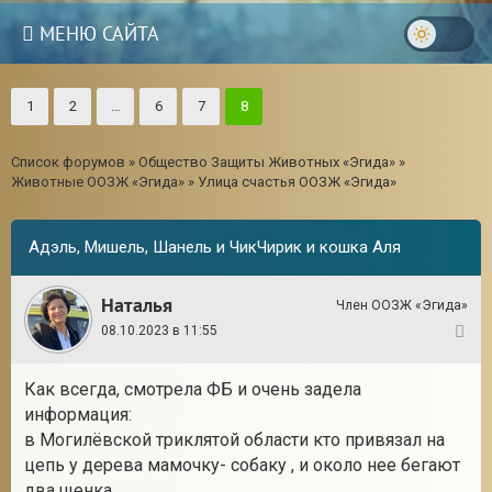
МЕНЮ САЙТА
1
2
…
6
7
8
Список форумов
»
Общество Защиты Животных «Эгида»
»
Животные ООЗЖ «Эгида»
»
Улица счастья ООЗЖ «Эгида»
Адэль, Мишель, Шанель и ЧикЧирик и кошка Аля
Наталья
Член ООЗЖ «Эгида»
08.10.2023 в 11:55
1
Как всегда, смотрела ФБ и очень задела
информация:
в Могилёвской триклятой области кто привязал на
цепь у дерева мамочку- собаку , и около нее бегают
два щенка.