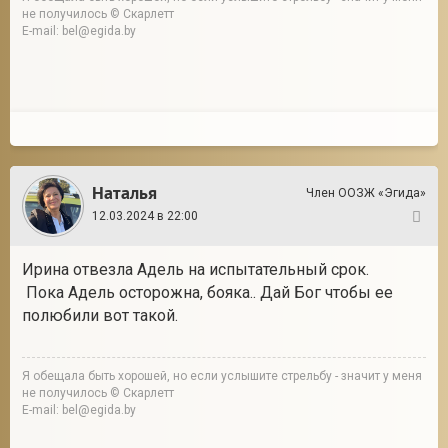
не получилось © Скарлетт
E-mail: bel@egida.by
Наталья
Член ООЗЖ «Эгида»
12.03.2024 в 22:00
141
Ирина отвезла Адель на испытательный срок.
Пока Адель осторожна, бояка.. Дай Бог чтобы ее
полюбили вот такой.
Я обещала быть хорошей, но если услышите стрельбу - значит у меня
не получилось © Скарлетт
E-mail: bel@egida.by