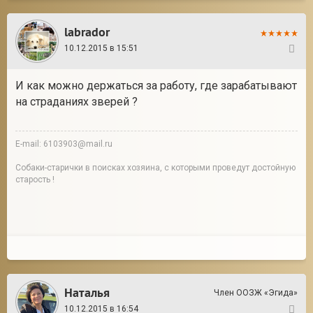
labrador
10.12.2015 в 15:51
29
И как можно держаться за работу, где зарабатывают
на страданиях зверей ?
E-mail: 6103903@mail.ru
Собаки-старички в поисках хозяина, с которыми проведут достойную
старость !
Наталья
Член ООЗЖ «Эгида»
10.12.2015 в 16:54
30