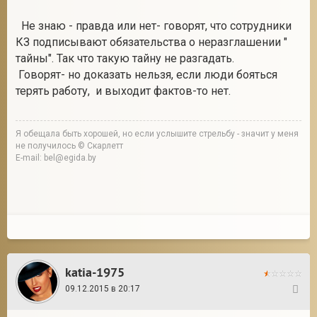
Не знаю - правда или нет- говорят, что сотрудники
КЗ подписывают обязательства о неразглашении "
тайны". Так что такую тайну не разгадать.
Говорят- но доказать нельзя, если люди бояться
терять работу, и выходит фактов-то нет.
Я обещала быть хорошей, но если услышите стрельбу - значит у меня
не получилось © Скарлетт
E-mail: bel@egida.by
katia-1975
09.12.2015 в 20:17
23