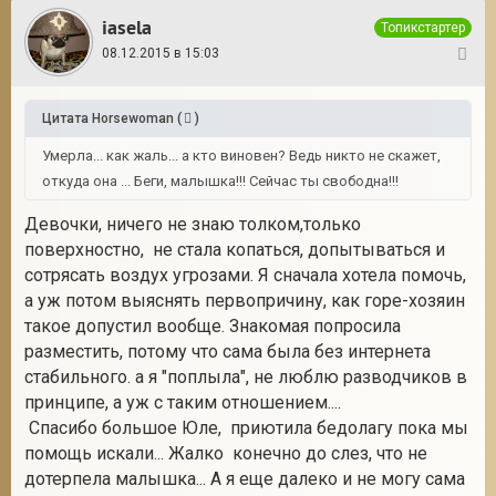
iasela
Топикстартер
08.12.2015 в 15:03
21
Цитата
Horsewoman
(
)
Умерла... как жаль... а кто виновен? Ведь никто не скажет,
откуда она ... Беги, малышка!!! Сейчас ты свободна!!!
Девочки, ничего не знаю толком,только
поверхностно, не стала копаться, допытываться и
сотрясать воздух угрозами. Я сначала хотела помочь,
а уж потом выяснять первопричину, как горе-хозяин
такое допустил вообще. Знакомая попросила
разместить, потому что сама была без интернета
стабильного. а я "поплыла", не люблю разводчиков в
принципе, а уж с таким отношением....
Спасибо большое Юле, приютила бедолагу пока мы
помощь искали... Жалко конечно до слез, что не
дотерпела малышка... А я еще далеко и не могу сама