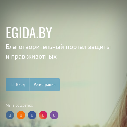
EGIDA.BY
Благотворительный портал защиты
и прав животных
Вход
Регистрация
Мы в соц.сетях: