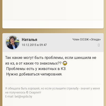
Наталья
Член ООЗЖ «Эгида»
10.12.2015 в 09:47
26
Так какие могут быть проблемы, если шиншила не
из кз, а от каких-то знакомых??
Проблемы есть у животных в КЗ.
Нужно добиваться чипировния.
Я обещала быть хорошей, но если услышите стрельбу - значит у меня
не получилось © Скарлетт
E-mail: bel@egida.by