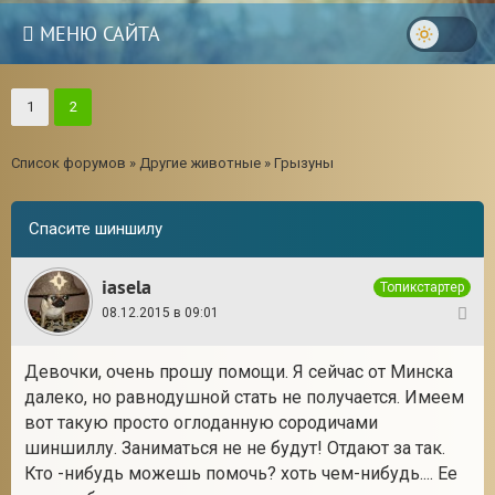
МЕНЮ САЙТА
1
2
Список форумов
»
Другие животные
»
Грызуны
Спасите шиншилу
iasela
Топикстартер
08.12.2015 в 09:01
1
Девочки, очень прошу помощи. Я сейчас от Минска
далеко, но равнодушной стать не получается. Имеем
3
вот такую просто оглоданную сородичами
шиншиллу. Заниматься не не будут! Отдают за так.
Кто -нибудь можешь помочь? хоть чем-нибудь.... Ее