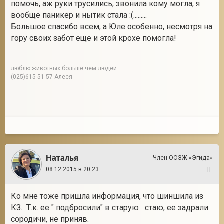
помочь, аж руки трусились, звонила кому могла, я
вообще паникер и нытик стала :(.........
Большое спасибо всем, а Юле особенно, несмотря на
гору своих забот еще и этой крохе помогла!
люблю животных больше чем людей.....
(025)615-51-57 Алеся
Наталья
Член ООЗЖ «Эгида»
08.12.2015 в 20:23
22
Ко мне тоже пришла информация, что шиншила из
КЗ. Т.к. ее " подбросили" в старую стаю, ее задрали
сородичи, не приняв.