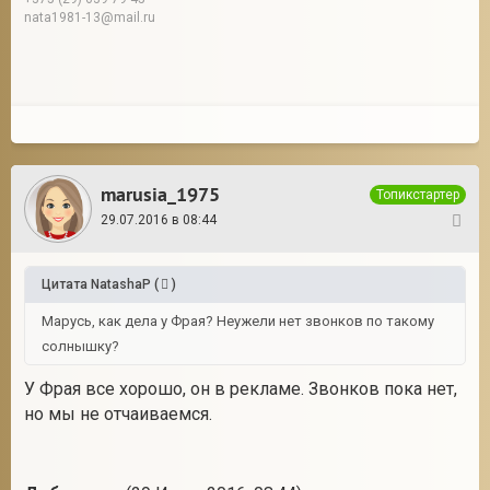
nata1981-13@mail.ru
marusia_1975
Топикстартер
29.07.2016 в 08:44
46
Цитата
NatashaP
(
)
Марусь, как дела у Фрая? Неужели нет звонков по такому
солнышку?
У Фрая все хорошо, он в рекламе. Звонков пока нет,
но мы не отчаиваемся.