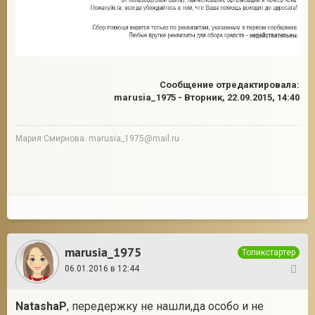
Сообщение отредактировала:
marusia_1975
-
Вторник, 22.09.2015, 14:40
Мария Смирнова. marusia_1975@mail.ru
marusia_1975
Топикстартер
06.01.2016 в 12:44
41
NatashaP
, передержку не нашли,да особо и не