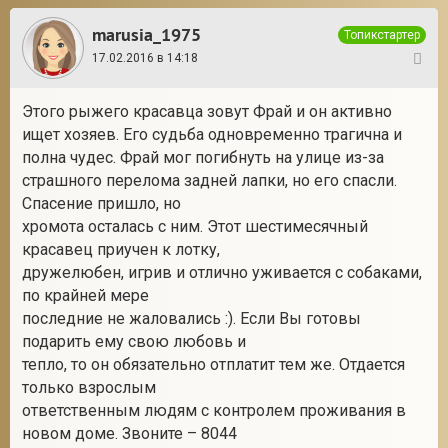
marusia_1975
Топикстартер
17.02.2016 в 14:18
43
Этого рыжего красавца зовут Фрай и он активно
ищет хозяев. Его судьба одновременно трагична и
полна чудес. Фрай мог погибнуть на улице из-за
страшного перелома задней лапки, но его спасли.
Спасение пришло, но
хромота осталась с ним. Этот шестимесячный
красавец приучен к лотку,
дружелюбен, игрив и отлично уживается с собаками,
по крайней мере
последние не жаловались :). Если Вы готовы
подарить ему свою любовь и
тепло, то он обязательно отплатит тем же. Отдается
только взрослым
ответственным людям с контролем проживания в
новом доме. Звоните – 8044