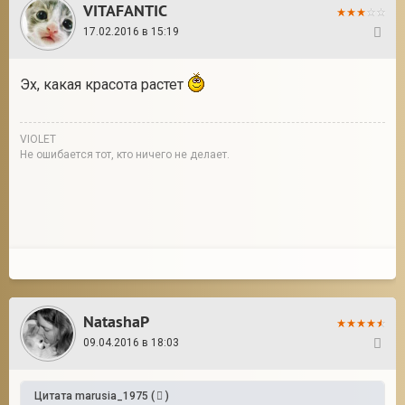
VITAFANTIC
17.02.2016 в 15:19
44
Эх, какая красота растет
VIOLET
Не ошибается тот, кто ничего не делает.
NatashaP
09.04.2016 в 18:03
45
Цитата
marusia_1975
(
)