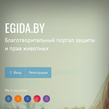
EGIDA.BY
Благотворительный портал защиты
и прав животных
Вход
Регистрация
Мы в соц.сетях: