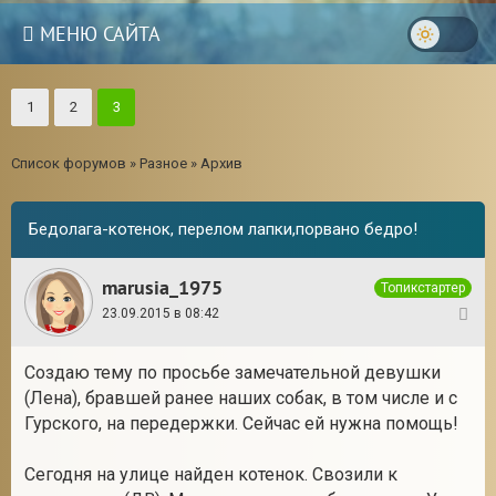
МЕНЮ САЙТА
1
2
3
Список форумов
»
Разное
»
Архив
Бедолага-котенок, перелом лапки,порвано бедро!
marusia_1975
Топикстартер
23.09.2015 в 08:42
1
Создаю тему по просьбе замечательной девушки
(Лена), бравшей ранее наших собак, в том числе и с
3
Гурского, на передержки. Сейчас ей нужна помощь!
Сегодня на улице найден котенок. Свозили к