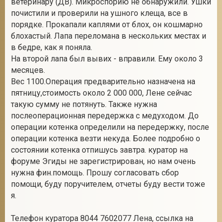
ветеринару (ДВ). Микроспорию не обнаружили. Ушки
почистили и проверили на ушного клеща, все в
порядке. Прокапали каплями от блох, он кошмарно
блохастый. Лапа переломана в нескольких местах и
2
в бедре, как я поняла.
На второй лапа был вывих - вправили. Ему около 3
месяцев.
Вес 1100.Операция предварительно назначена на
пятницу,стоимость около 2 000 000, Лене сейчас
такую сумму не потянуть. Также нужна
послеоперационная передержка с медуходом. До
операции котенка определили на передержку, после
операции котенка везти некуда. Более подробно о
состоянии котенка отпишусь завтра. куратор на
форуме Эгиды не зарегистрирован, но нам очень
нужна фин.помощь. Прошу согласовать сбор
помощи, буду поручителем, отчеты буду вести тоже
я.
Телефон куратора 8044 7602077 Лена, ссылка на