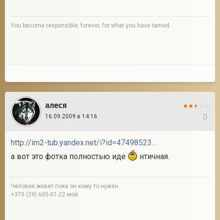
You become responsible, forever, for what you have tamed.
алеся
16.09.2009 в 14:16
35
http://im2-tub.yandex.net/i?id=47498523&tov=2
а вот это фотка полностью иде
нтичная.
Человек живет пока он кому то нужен.
+375 (29) 605-01-22 мой