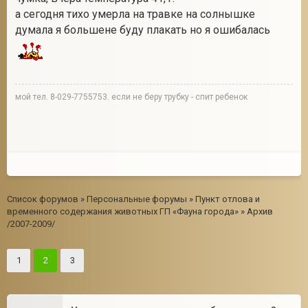
а сегодня тихо умерла на травке на солнышке
думала я большене буду плакать но я ошибалась
мой тел. 8-029-7755753. если не беру трубку - спит ребенок
Список форумов
»
Персональные форумы
»
Пункт отлова и
временного содержания животных ГП «Фауна города»
»
Архив
/2007-2009/
1
2
3