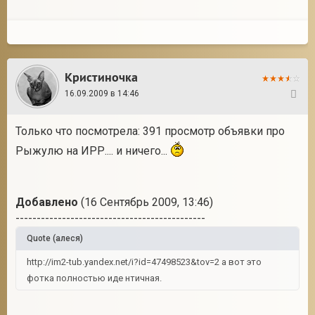
Кристиночка
16.09.2009 в 14:46
36
Только что посмотрела: 391 просмотр объявки про
Рыжулю на ИРР.... и ничего...
Добавлено
(16 Сентябрь 2009, 13:46)
---------------------------------------------
Quote
(
алеся
)
http://im2-tub.yandex.net/i?id=47498523&tov=2 а вот это
фотка полностью иде нтичная.