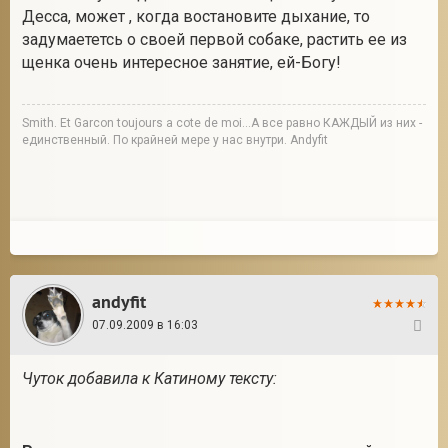
Десса, может , когда востановите дыхание, то
задумаететсь о своей первой собаке, растить ее из
щенка очень интересное занятие, ей-Богу!
2
Smith. Et Garcon toujours a cote de moi...А все равно КАЖДЫЙ из них -
единственный. По крайней мере у нас внутри. Andyfit
andyfit
07.09.2009 в 16:03
22
Чуток добавила к Катиному тексту: