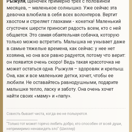
Рыжуля
, щеночек примерно трех с половиной
месяцев, – маленькое солнышко. Уже сейчас эта
девочка влюбила в себя всех волонтеров. Вертит
хвостом и стреляет глазками - кокетка! Маленький
сгусточек шерсти приносит радость всем, кто с ней
общается. Это самая обаятельная собачка, которую
только можно встретить. Малышка не унывает даже
в самые тяжелые времена, как сейчас: у нее нет
хозяина, но она все равно радуется, потому что верит:
он появится очень скоро! Ведь такая красоточка не
может остаться одна. Рыжуля – здоровяк и крепыш.
Она, как и все маленькие детки, хочет, чтобы ее
любили. Не оставайтесь равнодушными, подарите
малышке тепло, ласку и заботу. Она очень хочет
найти своих «маму» и «папу».
Совесть бывает чиста, когда ею не пользуются.
_____________________
"Только тот может горячо любить добро, кто способен от всей души,
непримиримо ненавидеть зло" (Шиллер)