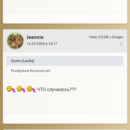
Jeannie
Член ООЗЖ «Эгида»
16.09.2009 в 18:17
38
Quote
(
Lavika
)
Рыжульки больше нет
ЧТО случилось???