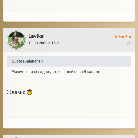
Lavika
10.09.2009 в 15:21
29
Quote
(
Galandriel
)
Рыжулечка сегодня должна выйти на 8 канале.
Ждем-с