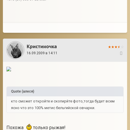
Кристиночка
16.09.2009 в 14:11
34
Quote
(
алеся
)
кто сможет откройте и скопирйте фото,тогда будет всем
ясно что это 100% метис бельгийской овчарки.
Похожа
только рыжая!