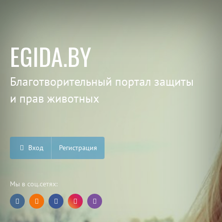
EGIDA.BY
Благотворительный портал защиты
и прав животных
Вход
Регистрация
Мы в соц.сетях: