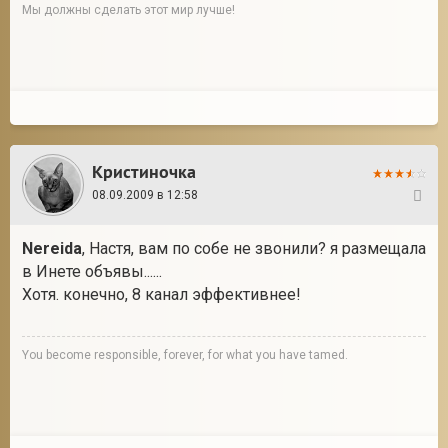
Мы должны сделать этот мир лучше!
Кристиночка
08.09.2009 в 12:58
24
Nereida
, Настя, вам по собе не звонили? я размещала
в Инете объявы......
Хотя. конечно, 8 канал эффективнее!
You become responsible, forever, for what you have tamed.