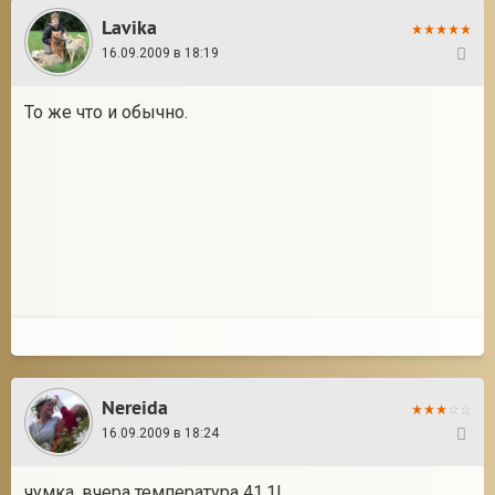
Lavika
16.09.2009 в 18:19
39
То же что и обычно.
Nereida
16.09.2009 в 18:24
40
чумка, вчера температура 41,1!