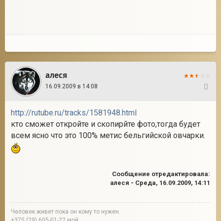
алеся
16.09.2009 в 14:08
33
http://rutube.ru/tracks/1581948.html
кто сможет откройте и скопирйте фото,тогда будет
всем ясно что это 100% метис бельгийской овчарки.
Сообщение отредактировала:
алеся
-
Среда, 16.09.2009, 14:11
Человек живет пока он кому то нужен.
+375 (29) 605-01-22 мой