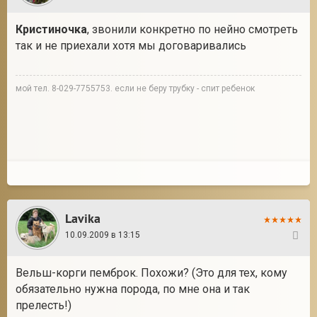
Кристиночка
, звонили конкретно по нейно смотреть
так и не приехали хотя мы договаривались
мой тел. 8-029-7755753. если не беру трубку - спит ребенок
Lavika
10.09.2009 в 13:15
27
Вельш-корги пемброк. Похожи? (Это для тех, кому
обязательно нужна порода, по мне она и так
прелесть!)