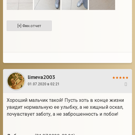
limeva2003
01.07.2020 в 02:21
22
Хороший мальчик такой! Пусть хоть в конце жизни
увидит нормальную ее улыбку, а не хищный оскал,
почувствует заботу, а не заброшенность и побои!