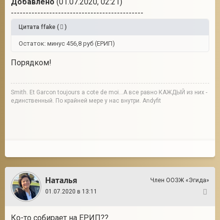
Добавлено
(01.07.2020, 02:21)
---------------------------------------------
Цитата
ffake
(
)
Остаток: минус 456,8 руб (ЕРИП)
Порядком!
Smith. Et Garcon toujours a cote de moi...А все равно КАЖДЫЙ из них -
единственный. По крайней мере у нас внутри. Andyfit
Наталья
Член ООЗЖ «Эгида»
01.07.2020 в 13:11
23
Ко-то собирает на ЕРИП??