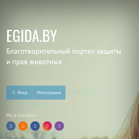
EGIDA.BY
Благотворительный портал защиты
и прав животных
Вход
Регистрация
Мы в соц.сетях: