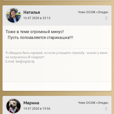
Наталья
Член ООЗЖ «Эгида»
16.07.2020 в 23:13
25
Тоже в теме огромный минус!
Пусть попоавляется старикашка!!!
Я обещала быть хорошей, но если услышите стрельбу - значит у меня
не получилось © Скарлетт
E-mail: bel@egida.by
Марина
Член ООЗЖ «Эгида»
19.07.2020 в 19:56
26