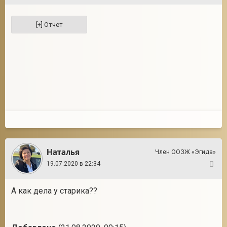
Наталья
Член ООЗЖ «Эгида»
19.07.2020 в 22:34
27
А как дела у старика??