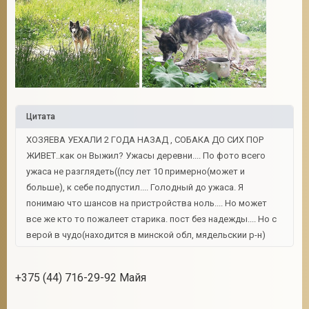
2
Цитата
ХОЗЯЕВА УЕХАЛИ 2 ГОДА НАЗАД , СОБАКА ДО СИХ ПОР
ЖИВЕТ..как он Выжил? Ужасы деревни.... По фото всего
ужаса не разглядеть((псу лет 10 примерно(может и
больше), к себе подпустил.... Голодный до ужаса. Я
понимаю что шансов на пристройства ноль.... Но может
все же кто то пожалеет старика. пост без надежды.... Но с
верой в чудо(находится в минской обл, мядельскии р-н)
+375 (44) 716-29-92 Майя