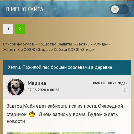
МЕНЮ САЙТА
1
2
Список форумов
»
Общество Защиты Животных «Эгида»
»
Животные ООЗЖ «Эгида»
»
Собаки ООЗЖ «Эгида»
Хэппи. Пожилой пес брошен хозяевами в деревне
Марина
Член ООЗЖ «Эгида»
07.06.2020 в 00:23
1
Завтра Майя едет забирать пса из поста. Очередной
3
старичок
Днем запись у врача. Будем ждать
новости.