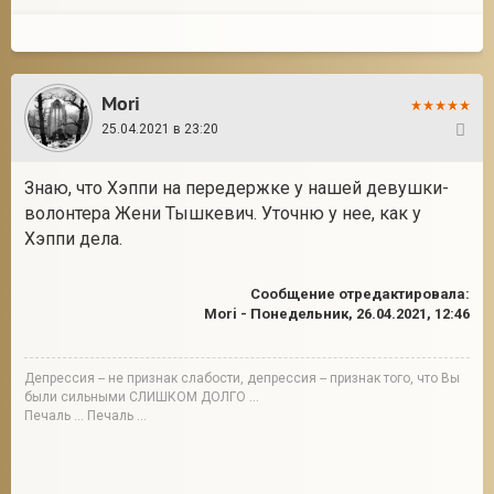
Mori
25.04.2021 в 23:20
28
Знаю, что Хэппи на передержке у нашей девушки-
волонтера Жени Тышкевич. Уточню у нее, как у
Хэппи дела.
Сообщение отредактировала:
Mori
-
Понедельник, 26.04.2021, 12:46
Депрессия -- не признак слабости, депрессия -- признак того, что Вы
были сильными СЛИШКОМ ДОЛГО ...
Печаль ... Печаль ...