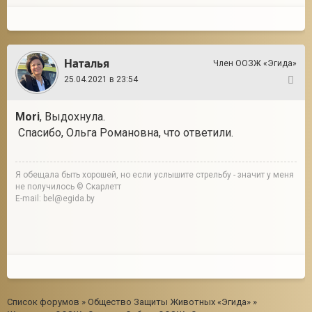
Наталья
Член ООЗЖ «Эгида»
25.04.2021 в 23:54
29
Mori
, Выдохнула.
Спасибо, Ольга Романовна, что ответили.
Я обещала быть хорошей, но если услышите стрельбу - значит у меня
не получилось © Скарлетт
E-mail: bel@egida.by
Список форумов
»
Общество Защиты Животных «Эгида»
»