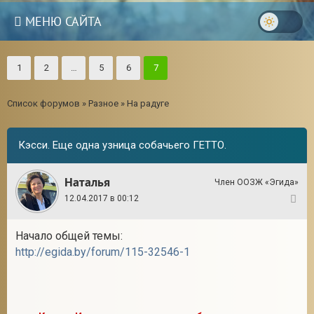
МЕНЮ САЙТА
1
2
…
5
6
7
Список форумов
»
Разное
»
На радуге
Кэсси. Еще одна узница собачьего ГЕТТО.
Наталья
Член ООЗЖ «Эгида»
12.04.2017 в 00:12
1
Начало общей темы:
http://egida.by/forum/115-32546-1
3