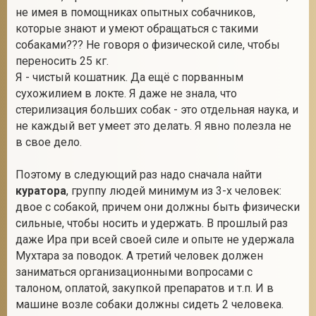
не имея в помощниках опытных собачников,
которые знают и умеют обращаться с такими
собаками??? Не говоря о физической силе, чтобы
переносить 25 кг.
Я - чистый кошатник. Да ещё с порванным
сухожилием в локте. Я даже не знала, что
стерилизация больших собак - это отдельная наука, и
не каждый вет умеет это делать. Я явно полезла не
в свое дело.
Поэтому в следующий раз надо сначала найти
куратора
, группу людей минимум из 3-х человек:
двое с собакой, причем они должны быть физически
сильные, чтобы носить и удержать. В прошлый раз
даже Ира при всей своей силе и опыте не удержала
Мухтара за поводок. А третий человек должен
заниматься организационными вопросами с
талоном, оплатой, закупкой препаратов и т.п. И в
машине возле собаки должны сидеть 2 человека.