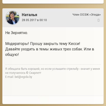
Наталья
Член ООЗЖ «Эгида»
28.05.2017 в 00:10
126
Не Зернятно.
Модераторы! Прошу закрыть тему Кесси!
Давайте уходить в темы живых трех собак. Или в
общую!
Я обещала быть хорошей, но если услышите стрельбу - значит у меня
не получилось © Скарлетт
E-mail: bel@egida.by