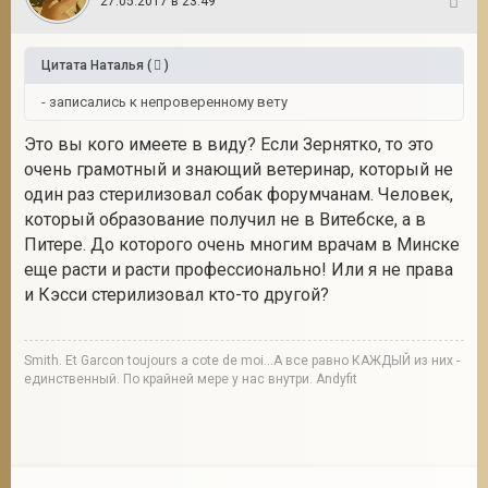
27.05.2017 в 23:49
125
Цитата
Наталья
(
)
- записались к непроверенному вету
Это вы кого имеете в виду? Если Зернятко, то это
очень грамотный и знающий ветеринар, который не
один раз стерилизовал собак форумчанам. Человек,
который образование получил не в Витебске, а в
Питере. До которого очень многим врачам в Минске
еще расти и расти профессионально! Или я не права
и Кэсси стерилизовал кто-то другой?
Smith. Et Garcon toujours a cote de moi...А все равно КАЖДЫЙ из них -
единственный. По крайней мере у нас внутри. Andyfit