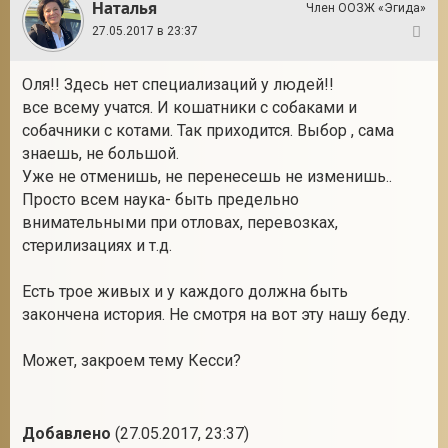
Наталья
Член ООЗЖ «Эгида»
27.05.2017 в 23:37
124
Оля!! Здесь нет специализаций у людей!!
все всему учатся. И кошатники с собаками и
собачники с котами. Так приходится. Выбор , сама
знаешь, не большой.
Уже не отменишь, не перенесешь не изменишь..
Просто всем наука- быть предельно
внимательными при отловах, перевозках,
стерилизациях и т.д.
Есть трое живых и у каждого должна быть
закончена история. Не смотря на вот эту нашу беду.
Может, закроем тему Кесси?
Добавлено
(27.05.2017, 23:37)