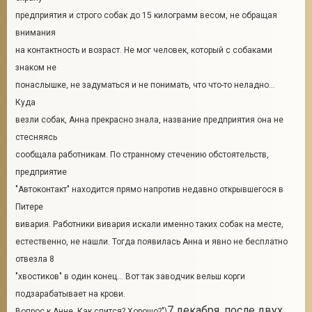
предприятия и строго собак до 15 килограмм весом, не обращая
внимания
на контактность и возраст. Не мог человек, который с собаками
знаком не
понаслышке, не задуматься и не понимать, что что-то неладно...
Куда
везли собак, Анна прекрасно знала, название предприятия она не
стесняясь
сообщала работникам. По странному стечению обстоятельств,
предприятие
"Автоконтакт" находится прямо напротив недавно открывшегося в
Питере
вивария. Работники вивария искали именно таких собак на месте,
естественно, не нашли. Тогда появилась Анна и явно не бесплатно
отвезла 8
"хвостиков" в один конец... Вот так заводчик вельш корги
подзарабатывает на крови.
7 декабря, после двух
Вопрос к Анне. Как спится? Хорошо?")