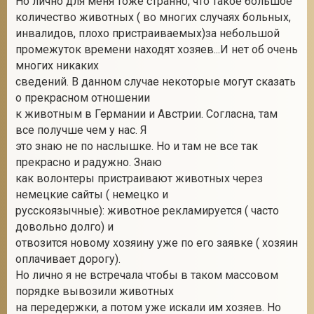
Но лично для меня тоже странно, что такое большое
количество животных ( во многих случаях больных,
инвалидов, плохо пристраиваемых)за небольшой
промежуток времени находят хозяев...И нет об очень
2
многих никаких
сведений. В данном случае некоторые могут сказать
о прекрасном отношении
к животным в Германии и Австрии. Согласна, там
все получше чем у нас. Я
это знаю не по наслышке. Но и там не все так
прекрасно и радужно. Знаю
как волонтеры пристраивают животных через
немецкие сайты ( немецко и
русскоязычные): животное рекламируется ( часто
довольно долго) и
отвозится новому хозяину уже по его заявке ( хозяин
оплачивает дорогу).
Но лично я не встречала чтобы в таком массовом
порядке вывозили животных
на передержки, а потом уже искали им хозяев. Но