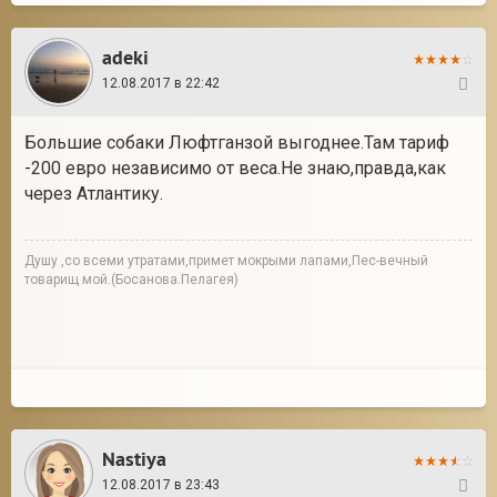
adeki
12.08.2017 в 22:42
41
Большие собаки Люфтганзой выгоднее.Там тариф
-200 евро независимо от веса.Не знаю,правда,как
через Атлантику.
Душу ,со всеми утратами,примет мокрыми лапами,Пес-вечный
товарищ мой.(Босанова.Пелагея)
Nastiya
12.08.2017 в 23:43
42