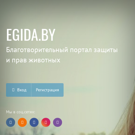
EGIDA.BY
Благотворительный портал защиты
и прав животных
Вход
Регистрация
Мы в соц.сетях: