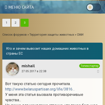
МЕНЮ САЙТА
1
2
3
Список форумов
»
Территория защиты животных
»
СМИ
Кто и зачем вывозит наших домашних животных в
страны ЕС
mishail
Топикстартер
27.05.2017 в 22:38
1
Вот такую статью сегодня прочитала.
3
http://www.belaruspartisan.org/life/381643/
У меня эта статья вызвала противоречивые
чувства...