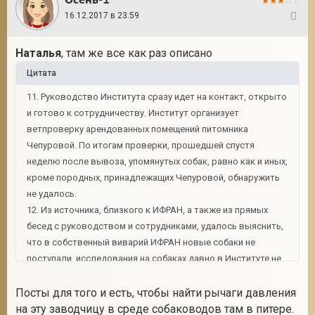
16.12.2017 в 23:59
52
Наталья
, там же все как раз описано
Цитата
11. Руководство Института сразу идет на контакт, открыто
и готово к сотрудничеству. Институт организует
ветпроверку арендованных помещений питомника
Чепуровой. По итогам проверки, прошедшей спустя
неделю после вывоза, упомянутых собак, равно как и иных,
кроме породных, принадлежащих Чепуровой, обнаружить
не удалось.
12. Из источника, близкого к ИФРАН, а также из прямых
бесед с руководством и сотрудниками, удалось выяснить,
что в собственный виварий ИФРАН новые собаки не
поступали, исследования на собаках давно в Институте не
проводятся. В текущий момент в виварии содержатся «на
доживании» несколько старых собак, которых
Посты для того и есть, чтобы найти рычаги давления
зоозащитникам показали.
на эту заводчицу в среде собаководов там в питере.