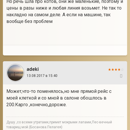
Но речь шла про котов, они же маленькие, поэтому и
цены в разы ниже и любая линия возьмет. Не так то
накладно на самом деле. А если на машине, так
вообще без проблем
adeki
13.08.2017 в 15:40
47
Может,что-то поменялось,но мне прямой рейс с
моей клеткой и со мной в салоне обошлось в
200.Карго ,конечно,дороже.
Душу ,со всеми утратами,примет мокрыми лапами,Пес-вечный
товарищ мой.(Босанова.Пелагея)