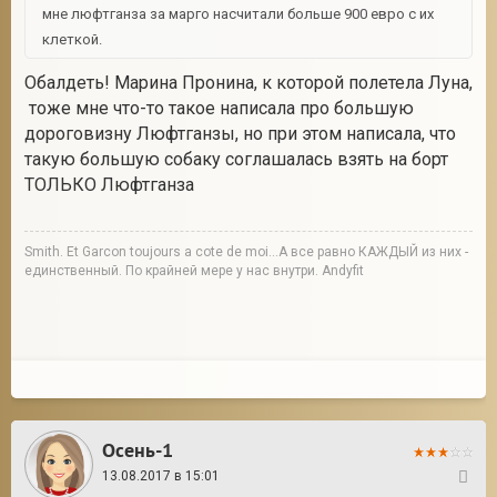
мне люфтганза за марго насчитали больше 900 евро с их
клеткой.
Обалдеть! Марина Пронина, к которой полетела Луна,
тоже мне что-то такое написала про большую
дороговизну Люфтганзы, но при этом написала, что
такую большую собаку соглашалась взять на борт
ТОЛЬКО Люфтганза
Smith. Et Garcon toujours a cote de moi...А все равно КАЖДЫЙ из них -
единственный. По крайней мере у нас внутри. Andyfit
Осень-1
13.08.2017 в 15:01
46