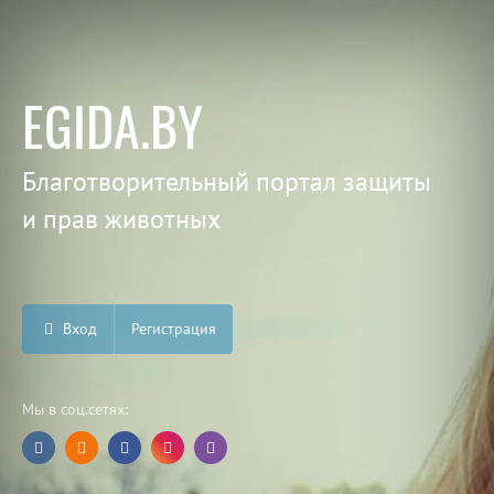
EGIDA.BY
Благотворительный портал защиты
и прав животных
Вход
Регистрация
Мы в соц.сетях: