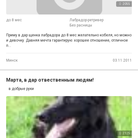
2055
до 8 мес
Лабрадор-ретривер
Без расницы
Приму в дар щенка лабрадора до 8 мес желательно кобеля, но можно
и девочку. Давняя мечта гарантирую: хорошее отношение, отличное
п...
Минск
03.11.2011
Марта, в дар отвественным людям!
в добрые руки
2325