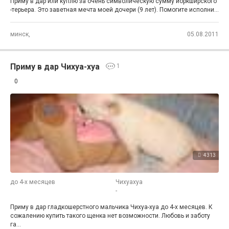
Приму в дар или куплю за очень символическую сумму йоркширского
-терьера. Это заветная мечта моей дочери (9 лет). Помогите исполни...
минск,
05.08.2011
Приму в дар Чихуа-хуа
1
0
4313
до 4-х месяцев
Чихуахуа
-
Приму в дар гладкошерстного мальчика Чихуа-хуа до 4-х месяцев. К
сожалению купить такого щенка нет возможности. Любовь и заботу
га...