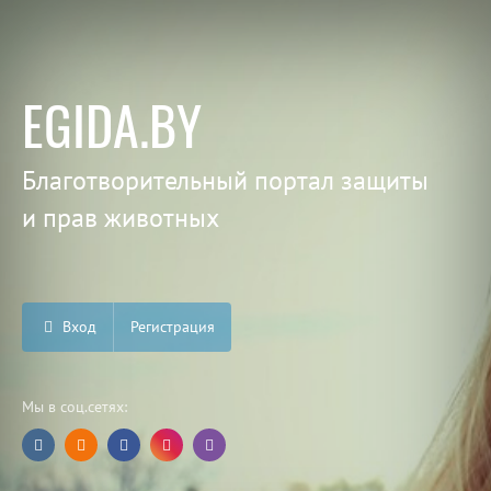
EGIDA.BY
Благотворительный портал защиты
и прав животных
Вход
Регистрация
Мы в соц.сетях: