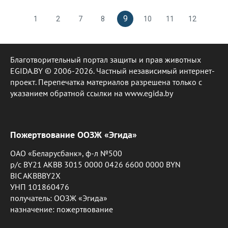
9
1
2
7
8
10
11
12
Благотворительный портал защиты и прав животных
EGIDA.BY © 2006-2026. Частный независимый интернет-
проект. Перепечатка материалов разрешена только с
указанием обратной ссылки на www.egida.by
Пожертвование ООЗЖ «Эгида»
ОАО «Беларусбанк», ф-л №500
р/с BY21 AKBB 3015 0000 0426 6600 0000 BYN
BIC AKBBBY2X
УНП 101860476
получатель: ООЗЖ «Эгида»
назначение: пожертвование