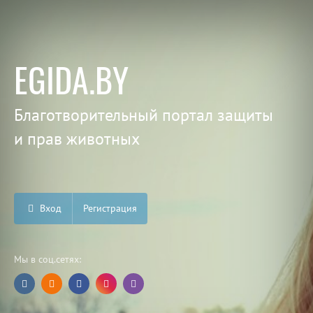
EGIDA.BY
Благотворительный портал защиты
и прав животных
Вход
Регистрация
Мы в соц.сетях: