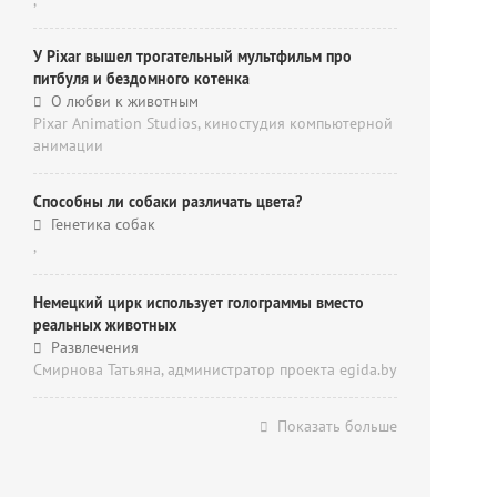
,
У Pixar вышел трогательный мультфильм про
питбуля и бездомного котенка
О любви к животным
Pixar Animation Studios, киностудия компьютерной
анимации
Способны ли собаки различать цвета?
Генетика собак
,
Немецкий цирк использует голограммы вместо
реальных животных
Развлечения
Смирнова Татьяна, администратор проекта egida.by
Показать больше