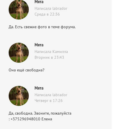
Мята
Написала labrador
Среда в 22:36
Да. Есть свежие фото в теме форума.
Мята
Написала Камилла
Вторник в 23:43
Она ещё свободна?
Мята
Написала labrador
Четверг в 17:26
Да, свободна. Звоните, пожалуйста
: +375296948010 Елена