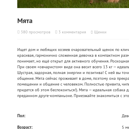
Мята
380
просмотров
3
комментария
Щенки
Ищет дом и любящих хозяев очаровательный щенок по клич
красивая, гармонично сложенная девочка в компактном разме
понимает, но ещё открыт для активного обучения. Роскошная
При своем «овчаристом» виде она весит всего 13 кг — идеа
Шустрая, задорная, полная энергии и позитива! С ней вы точ
общение. Мята сейчас проживает в доме, поэтому она прекра
помещении и общение с человеком. Полностью привита, чип
придется об этом беспокоиться!). Мята — идеальная собака д
преданном друге-компаньоне. Приезжайте знакомиться с это
Пол:
Дев
Возраст:
5 м