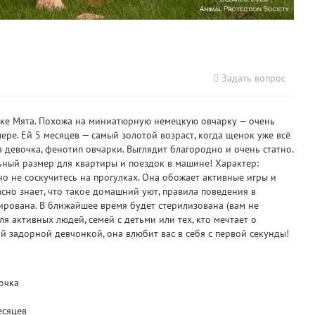
Задать вопрос
ке Мята. Похожа на миниатюрную немецкую овчарку — очень
ре. Ей 5 месяцев — самый золотой возраст, когда щенок уже всё
 девочка, фенотип овчарки. Выглядит благородно и очень статно.
льный размер для квартиры и поездок в машине! Характер:
но не соскучитесь на прогулках. Она обожает активные игры и
сно знает, что такое домашний уют, правила поведения в
ирована. В ближайшее время будет стерилизована (вам не
ля активных людей, семей с детьми или тех, кто мечтает о
й задорной девчонкой, она влюбит вас в себя с первой секунды!
очка
есяцев