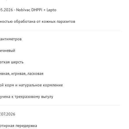
05.2026 - Nobivac DHPPi + Lepto
ностью обработана от кожных паразитов
сантиметров
ичневый
откая шерсть
ивная, игривая, ласковая
ой корм и натуральное кормление
учена к трехразовому выгулу
7.07.2026
ртирная передержка