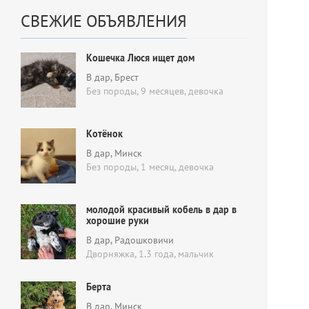
СВЕЖИЕ ОБЪЯВЛЕНИЯ
Кошечка Люся ищет дом
В дар
, Брест
Без породы, 9 месяцев,
девочка
Котёнок
В дар
, Минск
Без породы, 1 месяц,
девочка
молодой красивый кобель в дар в
хорошие руки
В дар
, Радошковичи
Дворняжка, 1.3 года,
мальчик
Берта
В дар
, Минск