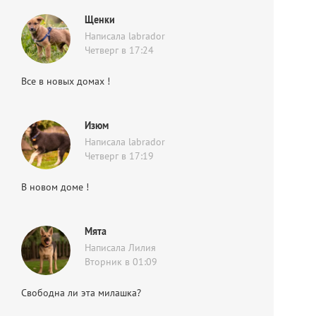
Щенки
Написала labrador
Четверг в 17:24
Все в новых домах !
Изюм
Написала labrador
Четверг в 17:19
В новом доме !
Мята
Написала Лилия
Вторник в 01:09
Свободна ли эта милашка?