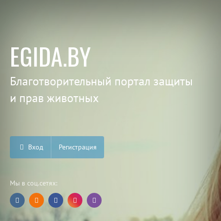
EGIDA.BY
Благотворительный портал защиты
и прав животных
Вход
Регистрация
Мы в соц.сетях: