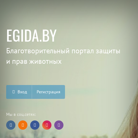
EGIDA.BY
Благотворительный портал защиты
и прав животных
Вход
Регистрация
Мы в соц.сетях: