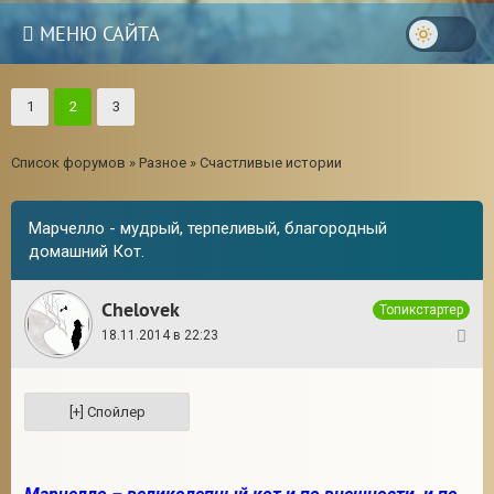
МЕНЮ САЙТА
1
2
3
Список форумов
»
Разное
»
Счастливые истории
Марчелло - мудрый, терпеливый, благородный
домашний Кот.
Chelovek
Топикстартер
18.11.2014 в 22:23
1
3