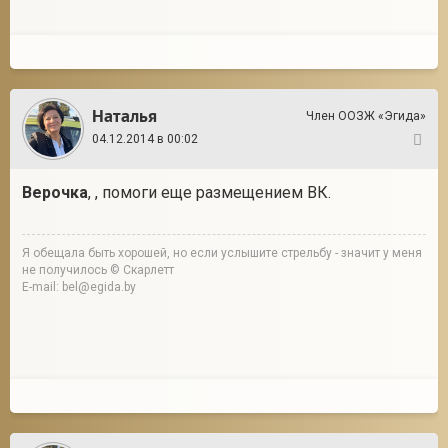
Наталья
Член ООЗЖ «Эгида»
04.12.2014 в 00:02
39
Верочка
, , помоги еще размещением ВК.
Я обещала быть хорошей, но если услышите стрельбу - значит у меня
не получилось © Скарлетт
E-mail: bel@egida.by