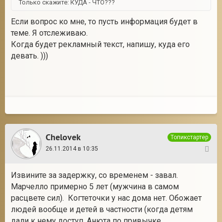
Только скажите: КУДА - ЧТО???
Если вопрос ко мне, то пусть информация будет в
теме. Я отслеживаю.
Когда будет рекламный текст, напишу, куда его
девать. )))
Chelovek
Топикстартер
26.11.2014 в 10:35
32
Извините за задержку, со временем - завал.
Марчелло примерно 5 лет (мужчина в самом
расцвете сил). Когтеточки у нас дома нет. Обожает
людей вообще и детей в частности (когда детям
дали к нему доступ, Анюта по привычке