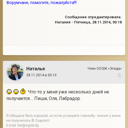
Форумчане, помогите, пожалуйста!!!
Сообщение отредактировала:
Наталия
-
Пятница, 28.11.2014, 00:18
Наталья
Член ООЗЖ «Эгида»
28.11.2014 в 00:10
34
Что-то у меня уже несколько дней не
получается.... Пиши, Оля, Лабрадор.
Я обещала быть хорошей, но если услышите стрельбу - значит у меня
не получилось © Скарлетт
E-mail: bel@egida.by