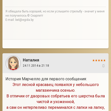
Я обещала быть хорошей, но если услышите стрельбу - значит у меня
не получилось © Скарлетт
E-mail: bel@egida.by
Наталия
24.11.2014 в 21:18
23
История Марчелло для первого сообщения:
Этот лесной красавец появился у небольшого
магазинчика осенью.
В отличии от дворовых собратьев его шерстка была
чистой и ухоженной,
а сам он нетерпеливо переминался с лапки на лапку,