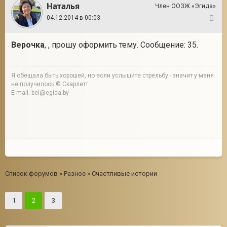
Наталья
Член ООЗЖ «Эгида»
04.12.2014 в 00:03
40
Верочка
, , прошу оформить тему. Сообщение: 35.
Я обещала быть хорошей, но если услышите стрельбу - значит у меня
не получилось © Скарлетт
E-mail: bel@egida.by
Список форумов
»
Разное
»
Счастливые истории
1
2
3