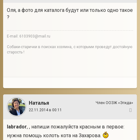
Оля, а фото для каталога будут или только одно такое
?
E-mail: 6103903@mail.ru
Собаки-старички в поисках хозяина, с которыми проведут достойную
старость !
Наталья
Член ООЗЖ «Эгида»
22.11.2014 в 00:11
22
labrador
, , напиши пожалуйста красным в первое:
нужна помощь колоть кота на Захарова.