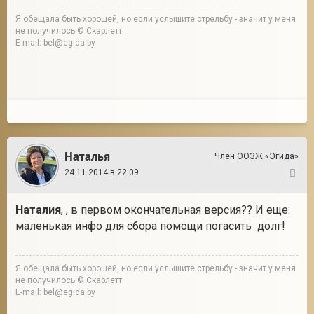
Я обещала быть хорошей, но если услышите стрельбу - значит у меня
не получилось © Скарлетт
E-mail: bel@egida.by
Наталья
Член ООЗЖ «Эгида»
24.11.2014 в 22:09
26
Наталия
, , в первом окончательная версия?? И еще:
маленькая инфо для сбора помощи погасить долг!
Я обещала быть хорошей, но если услышите стрельбу - значит у меня
не получилось © Скарлетт
E-mail: bel@egida.by