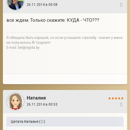
26.11.2014 в 00:08
30
все ждем. Только скажите: КУДА - ЧТО???
Я обещала быть хорошей, но если услышите стрельбу - значит у меня
не получилось © Скарлетт
E-mail: bel@egida.by
Наталия
26.11.2014 в 00:53
31
Цитата
Наталья
(
)