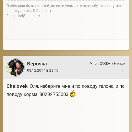
Я обещала быть хорошей, но если услышите стрельбу - значит у меня
не получилось © Скарлетт
E-mail: bel@egida.by
Верочка
Член ООЗЖ «Эгида»
03.12.2014 в 23:10
37
Chelovek
, Оля, наберите мне и по поводу талона, и по
поводу корма. 80292755003