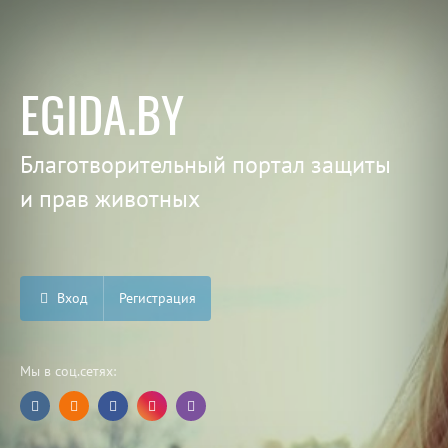
EGIDA.BY
Благотворительный портал защиты
и прав животных
Вход
Регистрация
Мы в соц.сетях: