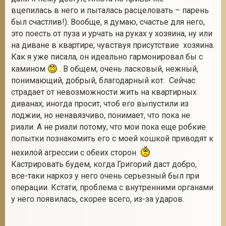
вцепилась в него и пыталась расцеловать – парень
был счастлив!). Вообще, я думаю, счастье для него,
это поесть от пуза и урчать на руках у хозяина, ну или
на диване в квартире, чувствуя присутствие хозяина.
Как я уже писала, он идеально гармонировал бы с
камином
. В общем, очень ласковый, нежный,
понимающий, добрый, благодарный кот. Сейчас
страдает от невозможности жить на квартирных
диванах, иногда просит, чтоб его выпустили из
лоджии, но ненавязчиво, понимает, что пока не
риали. А не риали потому, что мои пока еще робкие
попытки познакомить его с моей кошкой приводят к
нехилой агрессии с обеих сторон
Кастрировать будем, когда Григорий даст добро,
все-таки наркоз у него очень серьезный был при
операции. Кстати, проблема с внутренними органами
у него появилась, скорее всего, из-за ударов.