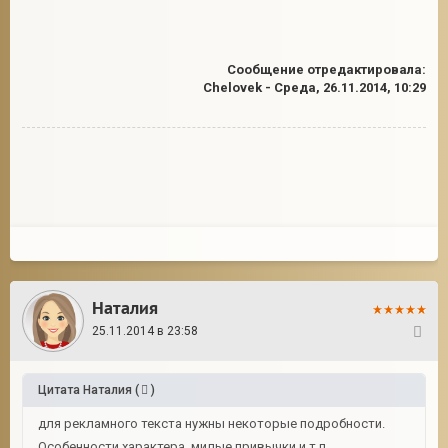
Сообщение отредактировала:
Chelovek
-
Среда, 26.11.2014, 10:29
Наталия
25.11.2014 в 23:58
29
Цитата
Наталия
(
)
для рекламного текста нужны некоторые подробности.
Особенности характера, милые привычки и т.п.