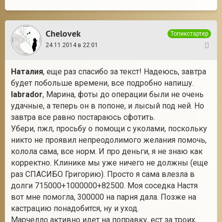
Chelovek
Топикстартер
24.11.2014 в 22:01
24
Наталия
, еще раз спасибо за текст! Надеюсь, завтра
будет побольше времени, все подробно напишу.
labrador
, Марина, фоты до операции были не очень
удачные, а теперь он в попоне, и лысый под ней. Но
завтра все равно постараюсь сфотить.
Убери, пжл, просьбу о помощи с уколами, поскольку
никто не проявил непреодолимого желания помочь,
колола сама, все норм. И про деньги, я не знаю как
корректно. Клинике мы уже ничего не должны (еще
раз СПАСИБО Григорию). Просто я сама влезла в
долги 715000+1000000+82500. Моя соседка Настя
вот мне помогла, 300000 на парня дала. Позже на
кастрацию понадобится, ну и уход.
Марчелло активно идет на поправку, ест за троих,