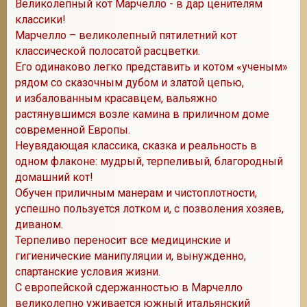
Великолепный кот Марчелло - в дар ценителям
классики!
Марчелло – великолепный пятилетний кот
классической полосатой расцветки.
Его одинаково легко представить и котом «ученым»
рядом со сказочным дубом и златой цепью,
и избалованным красавцем, вальяжно
растянувшимся возле камина в приличном доме
современной Европы.
Неувядающая классика, сказка и реальность в
одном флаконе: мудрый, терпеливый, благородный
домашний кот!
Обучен приличным манерам и чистоплотности,
успешно пользуется лотком и, с позволения хозяев,
диваном.
Терпеливо переносит все медицинские и
гигиенические манипуляции и, вынужденно,
спартанские условия жизни.
С европейской сдержанностью в Марчелло
великолепно уживается южный итальянский