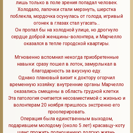
лишь только в поле зрения попадал человек.
Холодало, лапочки стали мерзнуть, шерстка
поблекла, мордочка осунулась от голода, игривый
огонек в глазах стал угасать…
Он пропал бы на холодной улице, но дрогнуло
сердце доброй женщины-волонтера, и Марчелло
оказался в тепле городской квартиры.
Мгновенно вспомнил некогда приобретенные
навыки: сразу пошел в лоток, замурлыкал в
благодарность за вкусную еду.
Однако плановый визит к доктору огорчил
временную хозяйку: внутренние органы Марчелло
оказались смещены в область грудной клетки.
Эта патология считается несовместимой с жизнью и
волонтерам 20 ноября пришлось экстренно его
прооперировать.
Операция была единственным выходом,
подарившем молодому (около 5 лет) красавцу-коту
шанс прожить полноценную долгую жизнь.