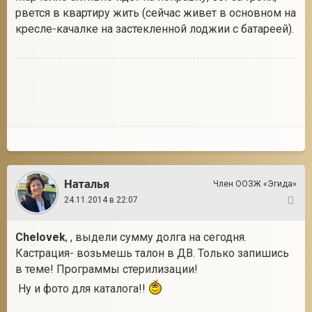
рвется в квартиру жить (сейчас живет в основном на
кресле-качалке на застекленной лоджии с батареей).
Наталья
Член ООЗЖ «Эгида»
24.11.2014 в 22:07
25
Chelovek
, , выдели сумму долга на сегодня.
Кастрация- возьмешь талон в ДВ. Только запишись
в теме! Программы стерилизации!
Ну и фото для каталога!!