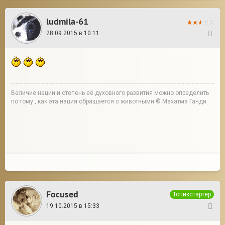
ludmila-61
28.09.2015 в 10:11
4
Величие нации и степень её духовного развития можно определить
по тому , как эта нация обращается с животными © Махатма Ганди
Focused
Топикстартер
19.10.2015 в 15:33
5