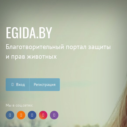
EGIDA.BY
Благотворительный портал защиты
и прав животных
Вход
Регистрация
Мы в соц.сетях: