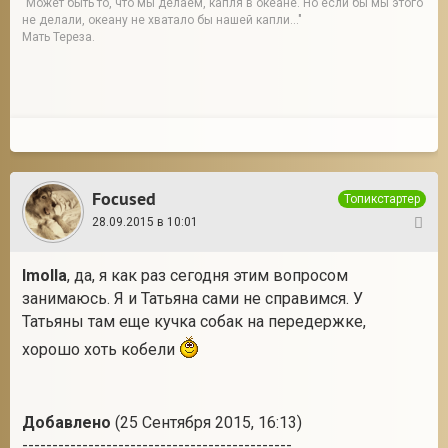
"Может быть то, что мы делаем, капля в океане. Но если бы мы этого
не делали, океану не хватало бы нашей капли..."
Мать Тереза.
Focused
Топикстартер
28.09.2015 в 10:01
3
Imolla
, да, я как раз сегодня этим вопросом
занимаюсь. Я и Татьяна сами не справимся. У
Татьяны там еще кучка собак на передержке,
хорошо хоть кобели
Добавлено
(25 Сентября 2015, 16:13)
---------------------------------------------