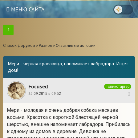
МЕНЮ САЙТА
1
Список форумов
»
Разное
»
Счастливые истории
Мери - черная красавица, напоминает лабрадора. Ищет
дом!
Focused
Топикстартер
25.09.2015 в 09:52
1
Мери - молодая и очень добрая собака месяцев
3
восьми. Красотка с короткой блестящей черной
шерстью, внешне напоминает лабрадора. Прибилась
к одному из домов в деревне. Девочка не