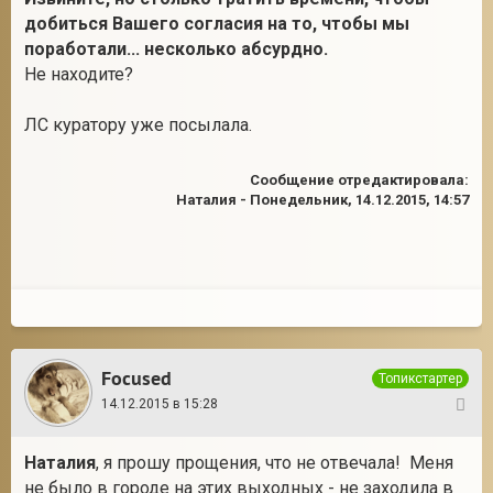
добиться Вашего согласия на то, чтобы мы
поработали... несколько абсурдно.
Не находите?
ЛС куратору уже посылала.
Сообщение отредактировала:
Наталия
-
Понедельник, 14.12.2015, 14:57
Focused
Топикстартер
14.12.2015 в 15:28
8
Наталия
, я прошу прощения, что не отвечала! Меня
не было в городе на этих выходных - не заходила в