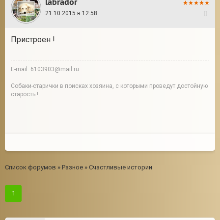
labrador
21.10.2015 в 12:58
2
Пристроен !
E-mail: 6103903@mail.ru
Собаки-старички в поисках хозяина, с которыми проведут достойную
старость !
Список форумов
»
Разное
»
Счастливые истории
1