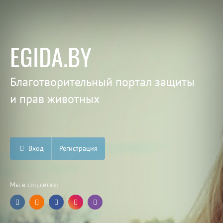
EGIDA.BY
Благотворительный портал защиты
и прав животных
Вход
Регистрация
Мы в соц.сетях: