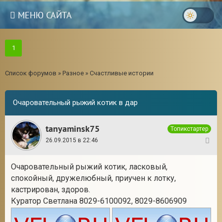
МЕНЮ САЙТА
1
Список форумов
»
Разное
»
Счастливые истории
Очаровательный рыжий котик в дар
tanyaminsk75
Топикстартер
26.09.2015 в 22:46
1
Очаровательный рыжий котик, ласковый,
спокойный, дружелюбный, приучен к лотку,
кастрирован, здоров.
Куратор Светлана 8029-6100092, 8029-8606909