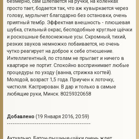
безмерно, сам шлепается на ручки, на коленках
просто тает, бодается так, что аж кувыркается через
голову, мурлычет благодарно без остановки, очень
приятный тембр. Эффектная внешность - плюшевая
2
шубка, стильный окрас, бесподобные круглые щёчки
и роскошные белоснежные усы. Скромный, тихий,
резких звуков немножко побаивается, но очень
чутко реагирует на доброе к себе отношение.
Интеллигентный, по столам не прыгает и ничего в
квартире не портит. Спокойно воспринимает любые
процедуры по уходу (ванна, стрижка когтей).
Молодой, возраст 1,5 года. Приучен к лоточку,
чистюля. Кастрирован. В дар и только в самые
любящие руки, Минск. 80259320658
Добавлено
(19 Января 2016, 20:59)
---------------------------------------------
Актуально. Батон-пышные-щёки очень ждет