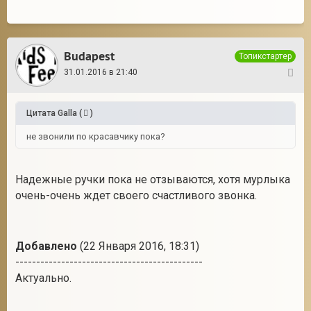
Budapest
Топикстартер
31.01.2016 в 21:40
3
Цитата
Galla
(
)
не звонили по красавчику пока?
Надежные ручки пока не отзываются, хотя мурлыка
очень-очень ждет своего счастливого звонка.
Добавлено
(22 Января 2016, 18:31)
---------------------------------------------
Актуально.