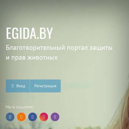
EGIDA.BY
Благотворительный портал защиты
и прав животных
Вход
Регистрация
Мы в соц.сетях: