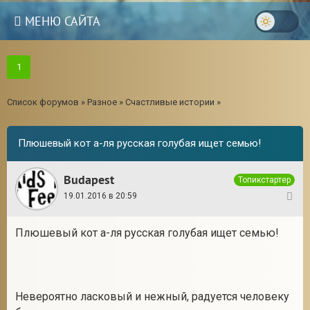
МЕНЮ САЙТА
1
Список форумов
»
Разное
»
Счастливые истории
»
Плюшевый кот а-ля русская голубая ищет семью!
Budapest
Топикстартер
19.01.2016 в 20:59
1
Плюшевый кот а-ля русская голубая ищет семью!
3
Невероятно ласковый и нежный, радуется человеку