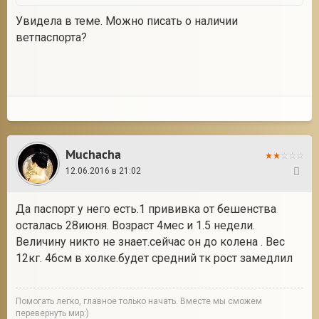
Увидела в теме. Можно писать о наличии
ветпаспорта?
Muchacha
12.06.2016 в 21:02
137
Да паспорт у него есть.1 прививка от бешенства
осталась 28июня. Возраст 4мес и 1.5 недели.
Величину никто не знает.сейчас он до колена . Вес
12кг. 46см в холке.будет средний тк рост замедлил
Помогать легко, главное только начать. Вместе мы сможем
перевернуть мир:)