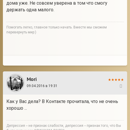
дома уже. Не совсем уверена в том что смогу
держать одна малого.
Помогать легко, главное только начать. Вместе мы сможем
перевернуть мир:)
Mori
09.04.2016 в 19:31
124
Как у Вас дела? В Контакте прочитала, что не очень
хорошо ...
Депрессия -- не признак слабости, депрессия -- признак того, что Вы