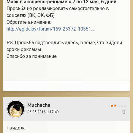
Марк в экспресс-рекламе с 7 по 12 мая, 6 дней
Просьба не рекламировать самостоятельно в
соцсетях (ВК, ОК, ФБ).
Обратите внимание:
http://egida.by/forum/169-25372-1055110-16-1439244503
P.S. Просьба подтвердить здесь, в теме, что видели
сроки рекламы.
Спасибо за понимание
Muchacha
06.05.2016 в 17:49
132
+видела