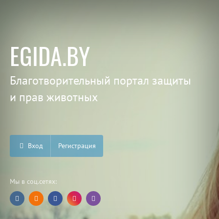
EGIDA.BY
Благотворительный портал защиты
и прав животных
Вход
Регистрация
Мы в соц.сетях: