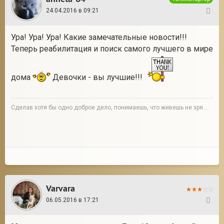
24.04.2016 в 09:21
130
Ура! Ура! Ура! Какие замечательные новости!!!
Теперь реабилитация и поиск самого лучшего в мире
дома
Девочки - вы лучшие!!!
Сделав хотя бы одно доброе дело, понимаешь, что живешь не зря....
Varvara
06.05.2016 в 17:21
131