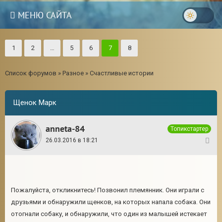
МЕНЮ САЙТА
1
2
…
5
6
7
8
Список форумов
»
Разное
»
Счастливые истории
Щенок Марк
anneta-84
Топикстартер
26.03.2016 в 18:21
1
Пожалуйста, откликнитесь! Позвонил племянник. Они играли с
друзьями и обнаружили щенков, на которых напала собака. Они
отогнали собаку, и обнаружили, что один из малышей истекает