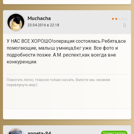
Muchacha
23.04.2016 в 22:18
129
У НАС ВСЕ ХОРОШО!операция состоялась.Ребята,все
помогающие, малыш умница,6кг уже. Все фото и
подробности позже. А.М. респект,как всегда вне
конкуренции.
Помогать легко, главное только начать. Вместе мы сможем
перевернуть мир:)
anneta-84
Топикстартер