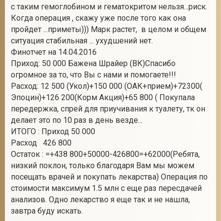
с таким гемоглобином и гематокритом нельзя...риск.
Когда операция , скажу уже после того как она
пройдет ...приметы))) Марк растет, в целом и общем
ситуация стабильная ... ухудшений нет.
Финотчет на 14.04.2016
Приход: 50 000 Бажена Шрайер (ВК)Спасибо
огромное за то, что Вы с нами и помогаете!!!
Расход: 12 500 (Укол)+150 000 (ОАК+прием)+72300(
Эпоцин)+126 200(Корм Акция)+65 800 ( Покупала
передержка, спрей для приучивания к туалету, тк он
делает это по 10 раз в день везде...
ИТОГО : Приход 50 000
Расход 426 800
Остаток : =+438 800+50000-426800=+62000(Ребята,
низкий поклон, только благодаря Вам мы можем
посещать врачей и покупать лекарства) Операция по
стоимости максимум 1.5 млн с еще раз пересдачей
анализов. Одно лекарство я еще так и не нашла,
завтра буду искать.