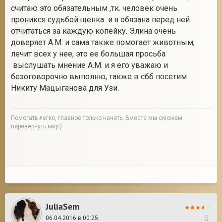
считаю это обязательным ,тк. человек очень
проникся судьбой щенка и я обязана перед ней
отчитаться за каждую копейку. Элина очень
доверяет А.М. и сама также помогает животным,
лечит всех у нее, это ее большая просьба
выслушать мнение А.М. и я его уважаю и
безоговорочно выполню, также в сбб посетим
Никиту Мацыганова для Узи.
Помогать легко, главное только начать. Вместе мы сможем
перевернуть мир:)
JuliaSem
06.04.2016 в 00:25
122