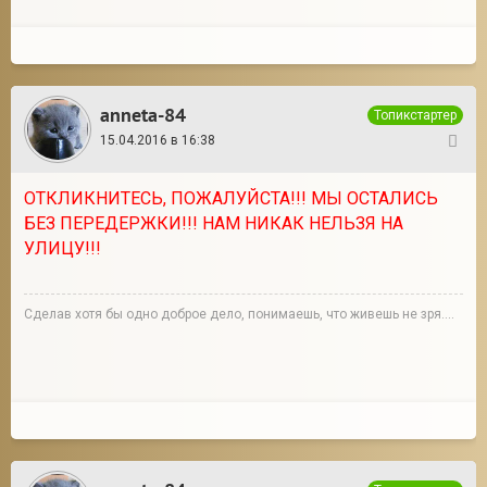
anneta-84
Топикстартер
15.04.2016 в 16:38
127
ОТКЛИКНИТЕСЬ, ПОЖАЛУЙСТА!!! МЫ ОСТАЛИСЬ
БЕЗ ПЕРЕДЕРЖКИ!!! НАМ НИКАК НЕЛЬЗЯ НА
УЛИЦУ!!!
Сделав хотя бы одно доброе дело, понимаешь, что живешь не зря....