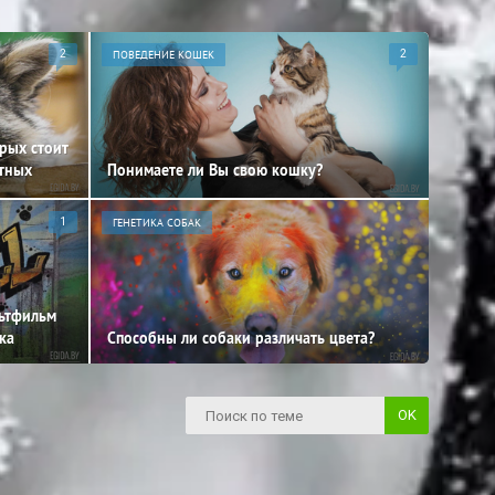
2
ПОВЕДЕНИЕ КОШЕК
2
орых стоит
отных
Понимаете ли Вы свою кошку?
1
ГЕНЕТИКА СОБАК
льтфильм
ка
Способны ли собаки различать цвета?