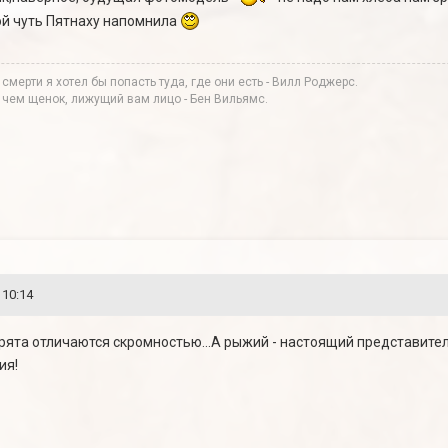
ой чуть Пятнаху напомнила
 смерти я хотел бы попасть туда, где они есть - Вилл Роджерс.
, чем щенок, лижущий вам лицо - Бен Вильямс.
 10:14
орята отличаются скромностью...А рыжий - настоящий представите
ия!