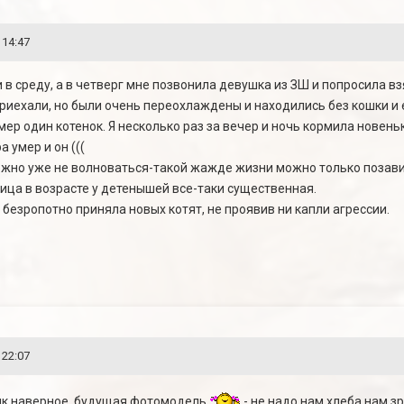
 14:47
 в среду, а в четверг мне позвонила девушка из ЗШ и попросила в
приехали, но были очень переохлаждены и находились без кошки и е
мер один котенок. Я несколько раз за вечер и ночь кормила новеньк
а умер и он (((
жно уже не волноваться-такой жажде жизни можно только позавид
ница в возрасте у детенышей все-таки существенная.
безропотно приняла новых котят, не проявив ни капли агрессии.
 22:07
к,наверное, будущая фотомодель
- не надо нам хлеба нам 