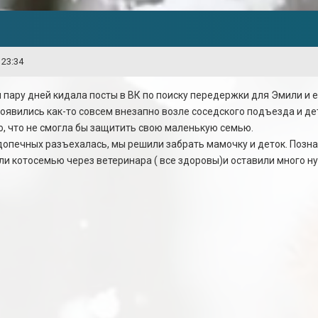
 23:34
пару дней кидала посты в ВК по поиску передержки для Эмили и ее
 появились как-то совсем внезапно возле соседского подъезда и 
о, что не смогла бы защитить свою маленькую семью.
допечных разъехалась, мы решили забрать мамочку и деток. Позн
ли котосемью через ветеринара ( все здоровы)и оставили много ну