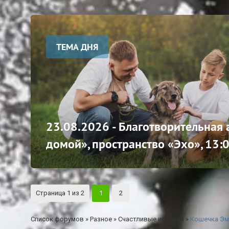
ТЕМА ДНЯ
23.08.2026 - Благотворительная
домой», пространство «Эхо», 13:
Страница
1
из
2
1
2
Список форумов
»
Разное
»
Счастливые истории
»
Кошечка Эми