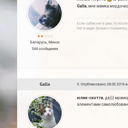
Galla
, мне мамка мордочк
Если собак нет в раю, то после
Нет в мире лучшего психиатра
Беларусь, Минск
544 сообщения
Galla
5
.
Опубликовано
28.03.2016 в
юлик-скотти
, да))) мрам
элементами самолюбован