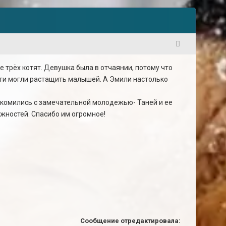
1
 трёх котят. Девушка была в отчаянии, потому что
дети могли растащить малышей. А Эмили настолько
акомились с замечательной молодежью- Таней и ее
жностей. Спасибо им огромное!
Сообщение отредактировала: