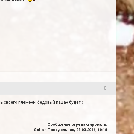
5
ль своего племени! бедовый пацан будет с
Сообщение отредактировала:
Galla
-
Понедельник, 28.03.2016, 10:18