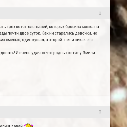
3
зять трёх котят-слепышей, которых бросила кошка на
ды почти двое суток. Как ни старались девочки, но
их смесью, один кушал, а второй -нет и никак его
овать! И очень удачно что родных котят у Эмили
4
зрелищ давай