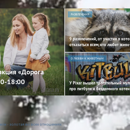
РАЗВЛЕЧЕНИЯ
9 развлечений, от участия в кот
отказаться всем, кто любит жив
О ЛЮБВИ К ЖИВОТНЫМ
 акция «Дорога
00-18:00
У Pixar вышел трогательный му
про питбуля и бездомного котен
ли - золотая во всех отношениях