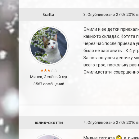
Galla
3
.
Опубликовано
27.03.2016 в
Эмили и ее детки приехали
каких-то складах. Котята 
через час после приезда у
было не заставить... К 4 утр
За оставшуюся девочку мо
всего трое, поскольку раз
Эмили,кстати, совершенно 
Минск, Зелёный луг
3567 сообщений
юлик-скотти
4
.
Опубликовано
27.03.2016 в
Милые тигрята
,а рыжи