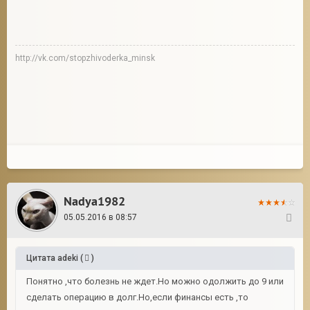
http://vk.com/stopzhivoderka_minsk
Nadya1982
05.05.2016 в 08:57
10
Цитата
adeki
(
)
Понятно ,что болезнь не ждет.Но можно одолжить до 9 или
сделать операцию в долг.Но,если финансы есть ,то