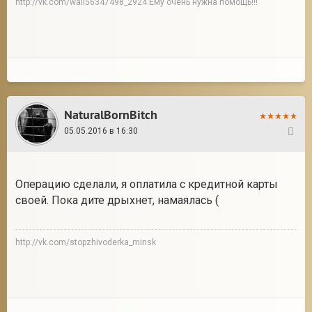
http://vk.com/wall56347498_2924 Ему очень нужна помощь!!!
NaturalBornBitch
05.05.2016 в 16:30
11
Операцию сделали, я оплатила с кредитной карты
своей. Пока дите дрыхнет, намаялась (
http://vk.com/stopzhivoderka_minsk