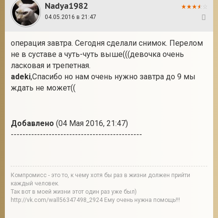
Nadya1982
04.05.2016 в 21:47
6
операция завтра. Сегодня сделали снимок. Перелом
не в суставе а чуть-чуть выше(((девочка очень
ласковая и трепетная.
adeki
,Спасибо но нам очень нужно завтра до 9 мы
ждать не может((
Добавлено
(04 Мая 2016, 21:47)
---------------------------------------------
Компромисс - это то, к чему хотя бы раз в жизни должен прийти
каждый человек.
Так вот в моей жизни этот один раз уже был)
http://vk.com/wall56347498_2924 Ему очень нужна помощь!!!