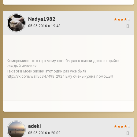
Nadya1982
05.05.2016 в 19:43
12
Компромисс - это то, к чему хотя бы раз в жизни должен прийти
каждый человек.
Так вот в моей жизни этот один раз уже был)
http://vk.com/wall56347498_2924 Ему очень нужна помощь!!!
adeki
05.05.2016 в 20:09
13