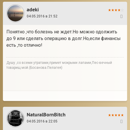
adeki
04.05.2016 в 21:52
8
Понятно ,что болезнь не ждет.Но можно одолжить
до 9 или сделать операцию в долг.Но,если финансы
есть ,то отлично!
Душу ,со всеми утратами,примет мокрыми лапами,Пес-вечный
товарищ мой.(Босанова.Пелагея)
NaturalBornBitch
04.05.2016 в 22:05
9