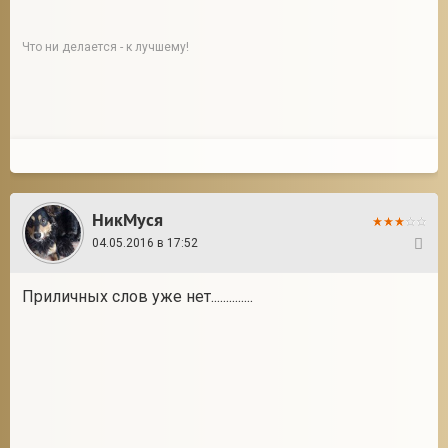
Что ни делается - к лучшему!
НикМуся
04.05.2016 в 17:52
4
Приличных слов уже нет..............