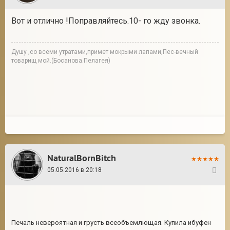
Вот и отлично !Поправляйтесь.10- го жду звонка.
Душу ,со всеми утратами,примет мокрыми лапами,Пес-вечный
товарищ мой.(Босанова.Пелагея)
NaturalBornBitch
05.05.2016 в 20:18
14
Печаль невероятная и грусть всеобъемлющая. Купила ибуфен