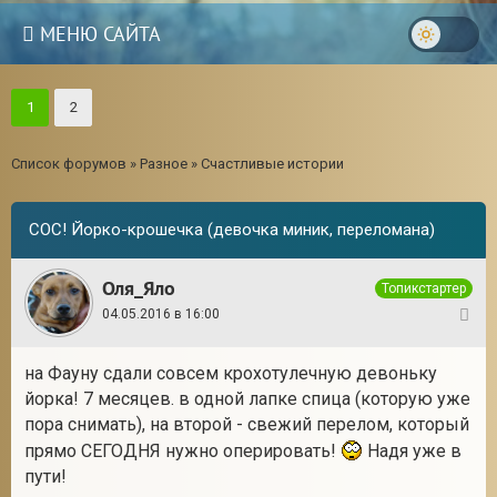
МЕНЮ САЙТА
1
2
Список форумов
»
Разное
»
Счастливые истории
СОС! Йорко-крошечка (девочка миник, переломана)
Оля_Яло
Топикстартер
04.05.2016 в 16:00
1
на Фауну сдали совсем крохотулечную девоньку
йорка! 7 месяцев. в одной лапке спица (которую уже
3
пора снимать), на второй - свежий перелом, который
прямо СЕГОДНЯ нужно оперировать!
Надя уже в
пути!