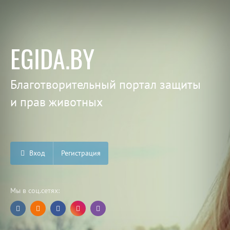
EGIDA.BY
Благотворительный портал защиты
и прав животных
Вход
Регистрация
Мы в соц.сетях: