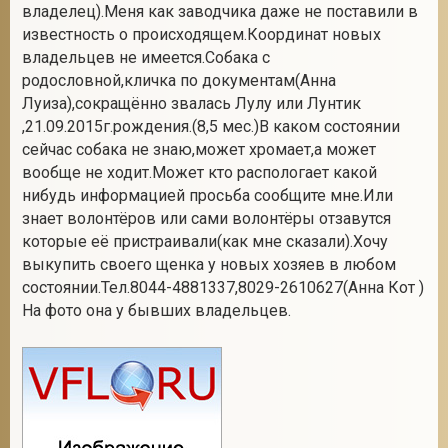
владелец).Меня как заводчика даже не поставили в
известность о происходящем.Координат новых
владельцев не имеется.Собака с
родословной,кличка по документам(Анна
Луиза),сокращённо звалась Лулу или Лунтик
,21.09.2015г.рождения.(8,5 мес.)В каком состоянии
сейчас собака не знаю,может хромает,а может
вообще не ходит.Может кто распологает какой
нибудь информацией просьба сообщите мне.Или
знает волонтёров или сами волонтёры отзавутся
которые её пристраивали(как мне сказали).Хочу
выкупить своего щенка у новых хозяев в любом
состоянии.Тел.8044-4881337,8029-2610627(Анна Кот )
На фото она у бывших владельцев.