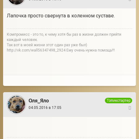
2
Лапочка просто свернута в коленном суставе.
Компромисс - это то, к чему хотя бы раз в жизни должен прийти
каждый человек.
Так вот в моей жизни этот один раз уже был)
http://vk.com/wall56347498_2924 Ему очень нужна помощь!!!
Оля_Яло
Топикстартер
04.05.2016 в 17:05
3