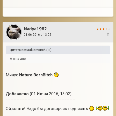
Nadya1982
01.06.2016 в 13:02
19
Цитата
NaturalBornBitch
(
)
А я на дне
Минус
NaturalBornBitch
Добавлено
(01 Июня 2016, 13:02)
---------------------------------------------
Ой,кстати! Надо бы договорчик подписать