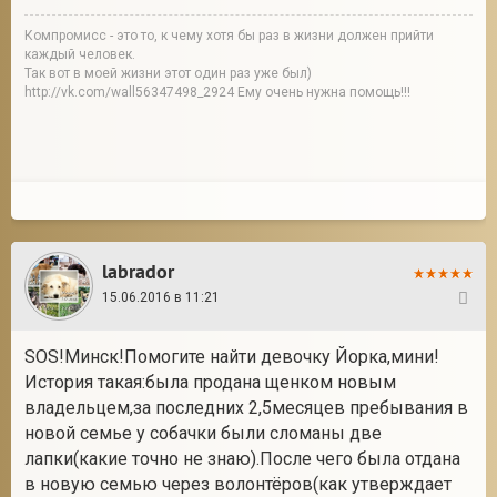
Компромисс - это то, к чему хотя бы раз в жизни должен прийти
каждый человек.
Так вот в моей жизни этот один раз уже был)
http://vk.com/wall56347498_2924 Ему очень нужна помощь!!!
labrador
15.06.2016 в 11:21
20
SOS!Минск!Помогите найти девочку Йорка,мини!
История такая:была продана щенком новым
владельцем,за последних 2,5месяцев пребывания в
новой семье у собачки были сломаны две
лапки(какие точно не знаю).После чего была отдана
в новую семью через волонтёров(как утверждает