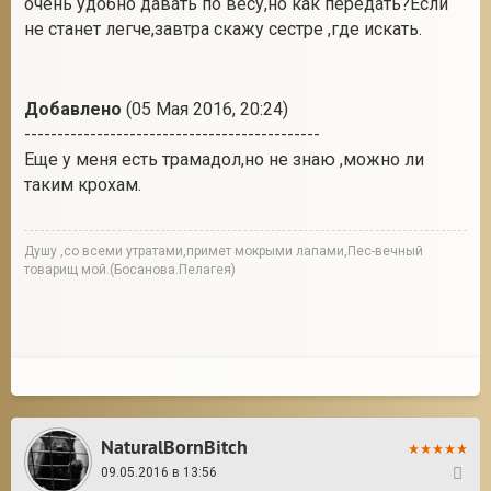
очень удобно давать по весу,но как передать?Если
не станет легче,завтра скажу сестре ,где искать.
Добавлено
(05 Мая 2016, 20:24)
---------------------------------------------
Еще у меня есть трамадол,но не знаю ,можно ли
таким крохам.
Душу ,со всеми утратами,примет мокрыми лапами,Пес-вечный
товарищ мой.(Босанова.Пелагея)
NaturalBornBitch
09.05.2016 в 13:56
16