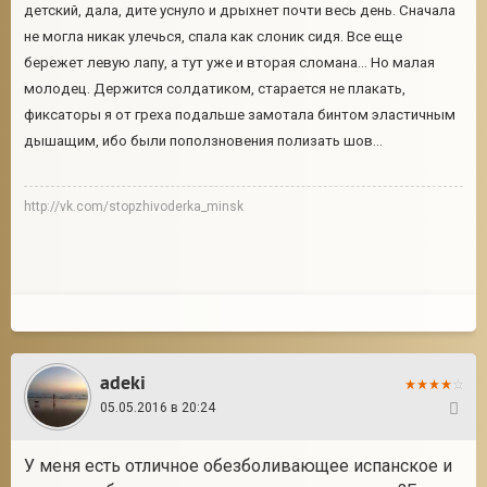
детский, дала, дите уснуло и дрыхнет почти весь день. Сначала
не могла никак улечься, спала как слоник сидя. Все еще
бережет левую лапу, а тут уже и вторая сломана... Но малая
молодец. Держится солдатиком, старается не плакать,
фиксаторы я от греха подальше замотала бинтом эластичным
дышащим, ибо были поползновения полизать шов...
http://vk.com/stopzhivoderka_minsk
adeki
05.05.2016 в 20:24
15
У меня есть отличное обезболивающее испанское и