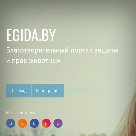
EGIDA.BY
Благотворительный портал защиты
и прав животных
Вход
Регистрация
Мы в соц.сетях: