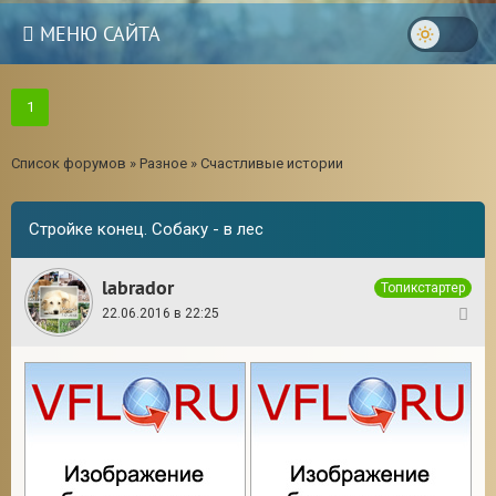
МЕНЮ САЙТА
1
Список форумов
»
Разное
»
Счастливые истории
Стройке конец. Собаку - в лес
labrador
Топикстартер
22.06.2016 в 22:25
1
3