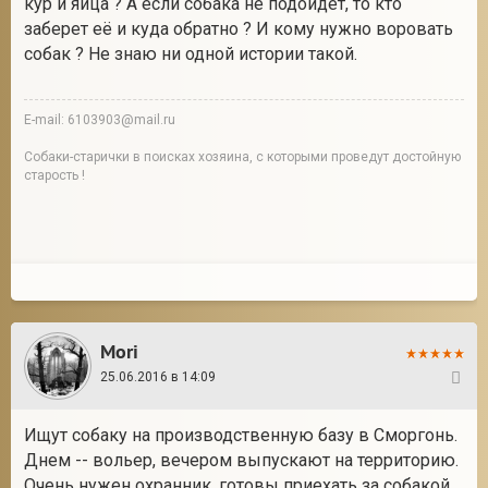
кур и яйца ? А если собака не подойдет, то кто
заберет её и куда обратно ? И кому нужно воровать
собак ? Не знаю ни одной истории такой.
E-mail: 6103903@mail.ru
Собаки-старички в поисках хозяина, с которыми проведут достойную
старость !
Mori
25.06.2016 в 14:09
8
Ищут собаку на производственную базу в Сморгонь.
Днем -- вольер, вечером выпускают на территорию.
Очень нужен охранник, готовы приехать за собакой