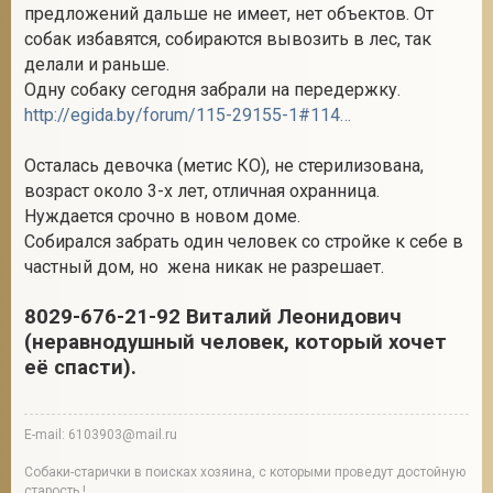
предложений дальше не имеет, нет объектов. От
собак избавятся, собираются вывозить в лес, так
делали и раньше.
Одну собаку сегодня забрали на передержку.
http://egida.by/forum/115-29155-1#1145156
Осталась девочка (метис КО), не стерилизована,
возраст около 3-х лет, отличная охранница.
Нуждается срочно в новом доме.
Собирался забрать один человек со стройке к себе в
частный дом, но жена никак не разрешает.
8029-676-21-92 Виталий Леонидович
(неравнодушный человек, который хочет
её спасти).
E-mail: 6103903@mail.ru
Собаки-старички в поисках хозяина, с которыми проведут достойную
старость !