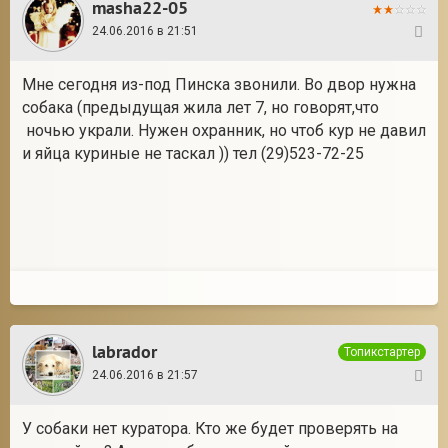
masha22-05
24.06.2016 в 21:51
6
Мне сегодня из-под Пинска звонили. Во двор нужна
собака (предыдущая жила лет 7, но говорят,что
ночью украли. Нужен охранник, но чтоб кур не давил
и яйца куриные не таскал )) тел (29)523-72-25
labrador
Топикстартер
24.06.2016 в 21:57
7
У собаки нет куратора. Кто же будет проверять на