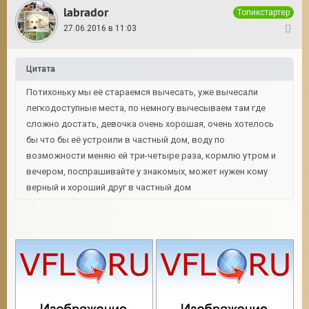
labrador
Топикстартер
27.06.2016 в 11:03
11
Цитата
Потихоньку мы её стараемся вычесать, уже вычесали
легкодоступные места, по немногу вычесываем там где
сложно достать, девочка очень хорошая, очень хотелось
бы что бы её устроили в частный дом, воду по
возможности меняю ей три-четыре раза, кормлю утром и
вечером, поспрашивайте у знакомых, может нужен кому
верный и хороший друг в частный дом