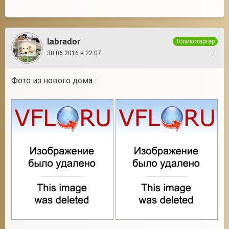
labrador
Топикстартер
30.06.2016 в 22:07
14
Фото из нового дома :