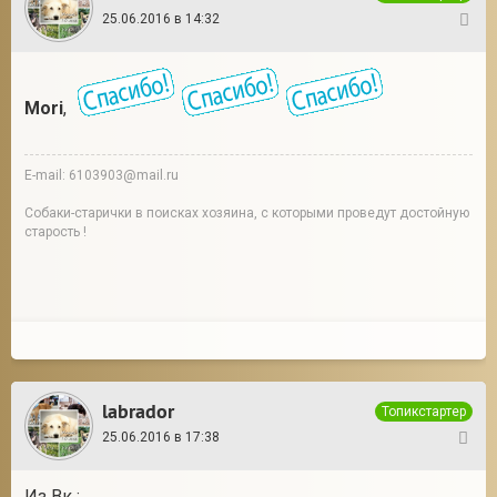
25.06.2016 в 14:32
9
Mori
,
E-mail: 6103903@mail.ru
Собаки-старички в поисках хозяина, с которыми проведут достойную
старость !
labrador
Топикстартер
25.06.2016 в 17:38
10
Из Вк :