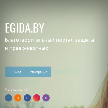
EGIDA.BY
Благотворительный портал защиты
и прав животных
Вход
Регистрация
Мы в соц.сетях: