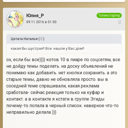
Юлия_Р
Топикстартер
09.11.2016 в 01:00
3
Цитата
Наталья
(
)
какая Вы шустрая!! Все нашли у Вас дом!!
ох, если бы все)))) котов 10 в пиаре по соцсетям, все
не дойду темы поделать. на доску объявлений не
понимаю как добавить. нет кнопки сохранить. а это
старые темы, давно не обновляла просто. вы в
соседней теме спрашивали, какая реклама
сработала- сейчас реакция только на куфар и
контакт. а в контакте я кстати в группе Эгиды
почему-то попала в черный список. наверное что-то
неправильно делала )))