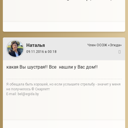
Наталья
Член ООЗЖ «Эгида»
09.11.2016 в 00:18
2
какая Вы шустрая!! Все нашли у Вас дом!!
Я обещала быть хорошей, но если услышите стрельбу - значит у меня
не получилось © Скарлетт
E-mail: bel@egida.by