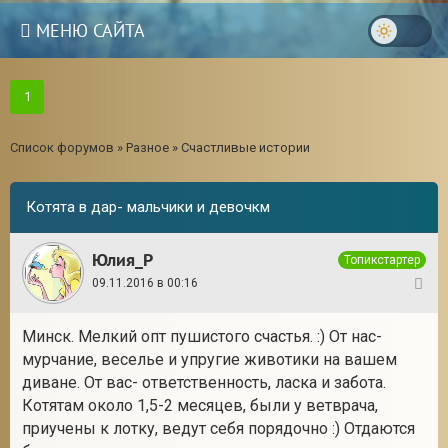
МЕНЮ САЙТА
1
Список форумов
»
Разное
»
Счастливые истории
Котята в дар- мальчики и девочкм
Юлия_Р
Топикстартер
09.11.2016 в 00:16
1
Минск. Мелкий опт пушистого счастья. :) От нас-
мурчание, веселье и упругие животики на вашем
диване. От вас- ответственность, ласка и забота.
Котятам около 1,5-2 месяцев, были у ветврача,
приучены к лотку, ведут себя порядочно :) Отдаются