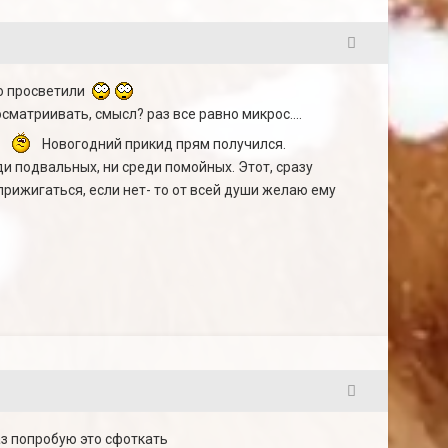
23
но просветили
осматриивать, смысл? раз все равно микрос....
а
Новогодний прикид прям получился.
ди подвальных, ни среди помойных. Этот, сразу
прижигаться, если нет- то от всей души желаю ему
24
з попробую это сфоткать