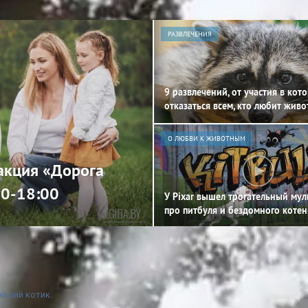
РАЗВЛЕЧЕНИЯ
9 развлечений, от участия в кот
отказаться всем, кто любит жив
О ЛЮБВИ К ЖИВОТНЫМ
 акция «Дорога
00-18:00
У Pixar вышел трогательный му
про питбуля и бездомного котен
йший котик.