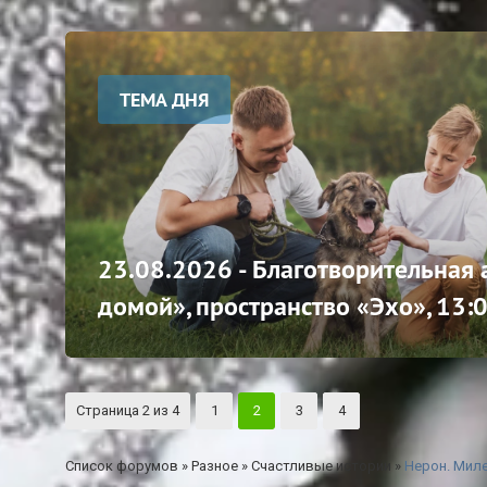
ТЕМА ДНЯ
23.08.2026 - Благотворительная
домой», пространство «Эхо», 13:
Страница
2
из
4
1
2
3
4
Список форумов
»
Разное
»
Счастливые истории
»
Нерон. Миле