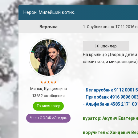
Нерон. Милейший котик.
Верочка
1
.
Опубликовано
17.11.2016 в
На крыльцо Дворца детей 
слезиться, и микроспория)
Минск, Кунцевщина
- Беларусбанк 9112 0001 
13632 сообщения
- Приорбанк 4916 9896 00
- Альфабанк 4585 2171 00
Топикстартер
Член ООЗЖ «Эгида»
куратор: Акулич Екатерин
поручитель: Ханцевич Вер