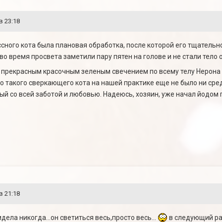
в 23:18
ассного кота была плановая обработка, после которой его тщатель
 во время просвета заметили пару пятен на голове и не стали тело 
ь прекрасным красочным зеленым свечением по всему телу Нерон
 то такого сверкающего кота на нашей практике еще не было ни сре
й со всей заботой и любовью. Надеюсь, хозяин, уже начал йодом 
в 21:18
дела никогда...он светиться весь,просто весь...
в следующий ра