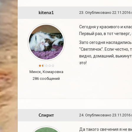
kitena1
23
.
Опубликовано
22.11.2016 
Сегодня у красивого и кл
Первый раз, в тот четверг,
Зато сегодня насладилис
"Светлячок". Если честно,
видно, домашний, выкинуты
это!
Минск, Комаровка
286 сообщений
Спирит
24
.
Опубликовано
23.11.2016 
Да такого свечения я не ви