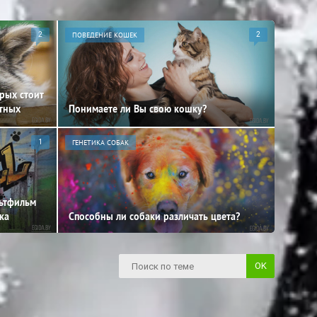
2
ПОВЕДЕНИЕ КОШЕК
2
орых стоит
отных
Понимаете ли Вы свою кошку?
1
ГЕНЕТИКА СОБАК
льтфильм
ка
Способны ли собаки различать цвета?