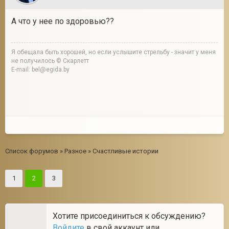
А что у нее по здоровью??
Я обещала быть хорошей, но если услышите стрельбу - значит у меня
не получилось © Скарлетт
E-mail: bel@egida.by
Список форумов
»
Разное
»
Счастливые истории
1
2
3
Хотите присоединиться к обсуждению?
Войдите
в свой аккаунт или