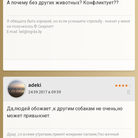
А почему без других животных? Конфликтует??
Я обещала быть хорошей, но если услышите стрельбу - значит у меня
не получилось © Скарлетт
E-mail: bel@egida.by
adeki
24.09.2017 в 09:59
27
Да,людей обожает ,к другим собакам не очень,но
может привыкнет.
Душу ,со всеми утратами,примет мокрыми лапами,Пес-вечный