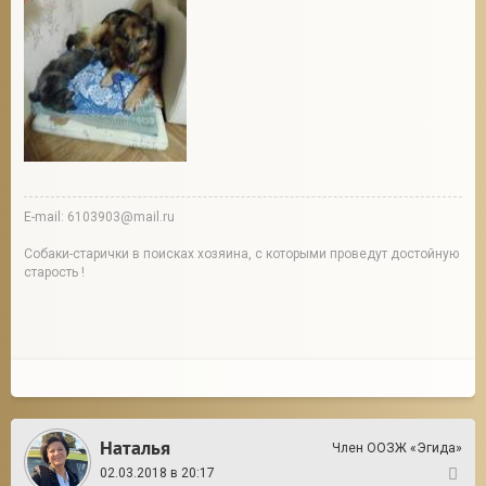
E-mail: 6103903@mail.ru
Собаки-старички в поисках хозяина, с которыми проведут достойную
старость !
Наталья
Член ООЗЖ «Эгида»
02.03.2018 в 20:17
40