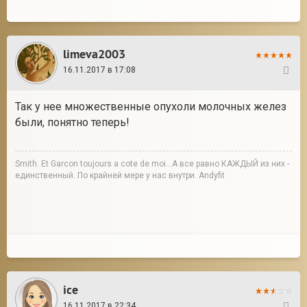
limeva2003
16.11.2017 в 17:08
33
Так у нее множественные опухоли молочных желез
были, понятно теперь!
Smith. Et Garcon toujours a cote de moi...А все равно КАЖДЫЙ из них -
единственный. По крайней мере у нас внутри. Andyfit
ice
16.11.2017 в 22:34