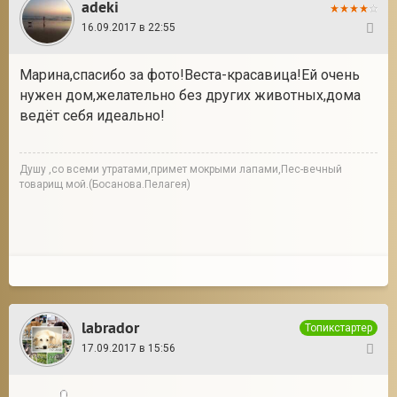
adeki
16.09.2017 в 22:55
23
Марина,спасибо за фото!Веста-красавица!Ей очень
нужен дом,желательно без других животных,дома
ведёт себя идеально!
Душу ,со всеми утратами,примет мокрыми лапами,Пес-вечный
товарищ мой.(Босанова.Пелагея)
labrador
Топикстартер
17.09.2017 в 15:56
24