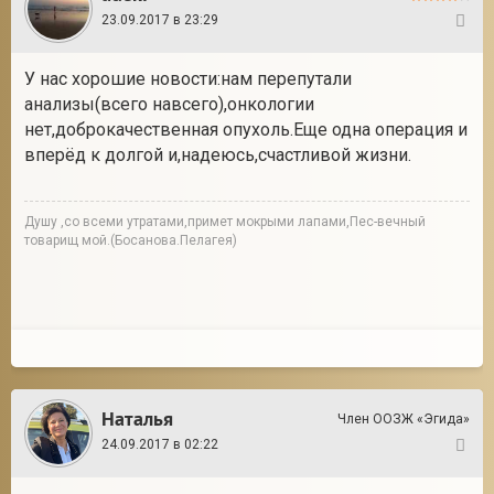
23.09.2017 в 23:29
25
У нас хорошие новости:нам перепутали
анализы(всего навсего),онкологии
нет,доброкачественная опухоль.Еще одна операция и
вперёд к долгой и,надеюсь,счастливой жизни.
Душу ,со всеми утратами,примет мокрыми лапами,Пес-вечный
товарищ мой.(Босанова.Пелагея)
Наталья
Член ООЗЖ «Эгида»
24.09.2017 в 02:22
26