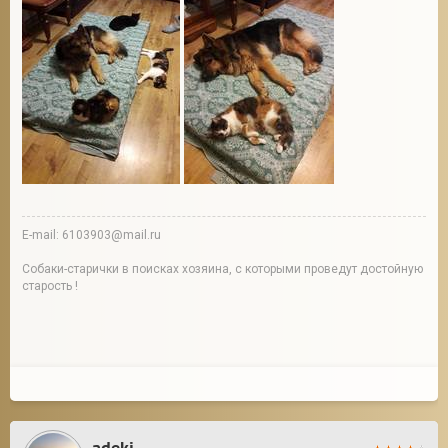
E-mail: 6103903@mail.ru
Собаки-старички в поисках хозяина, с которыми проведут достойную
старость !
adeki