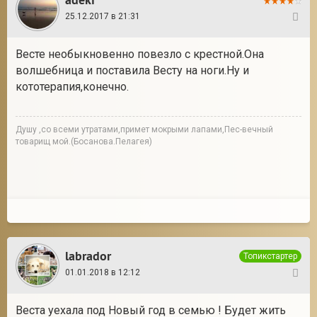
25.12.2017 в 21:31
36
Весте необыкновенно повезло с крестной.Она
волшебница и поставила Весту на ноги.Ну и
кототерапия,конечно.
Душу ,со всеми утратами,примет мокрыми лапами,Пес-вечный
товарищ мой.(Босанова.Пелагея)
labrador
Топикстартер
01.01.2018 в 12:12
37
Веста уехала под Новый год в семью ! Будет жить