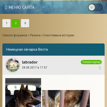
МЕНЮ САЙТА
1
2
3
Список форумов
»
Разное
»
Счастливые истории
Немецкая овчарка Веста
labrador
Топикстартер
28.08.2017 в 17:57
1