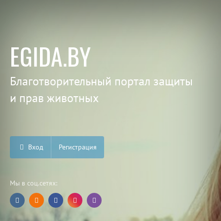
EGIDA.BY
Благотворительный портал защиты
и прав животных
Вход
Регистрация
Мы в соц.сетях: