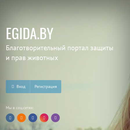
EGIDA.BY
Благотворительный портал защиты
и прав животных
Вход
Регистрация
Мы в соц.сетях: