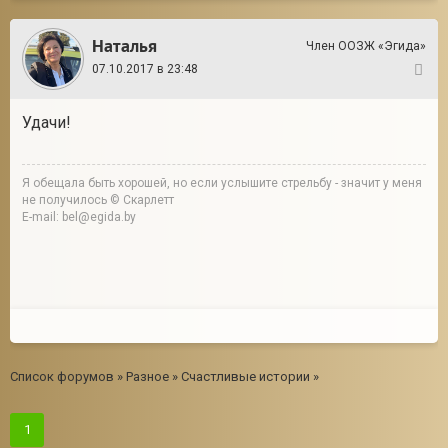
Наталья
Член ООЗЖ «Эгида»
07.10.2017 в 23:48
2
Удачи!
Я обещала быть хорошей, но если услышите стрельбу - значит у меня
не получилось © Скарлетт
E-mail: bel@egida.by
Список форумов
»
Разное
»
Счастливые истории
»
1