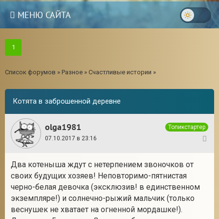
МЕНЮ САЙТА
1
Список форумов
»
Разное
»
Счастливые истории
»
Котята в заброшенной деревне
olga1981
Топикстартер
07.10.2017 в 23:16
1
Два котеныша ждут с нетерпением звоночков от
своих будущих хозяев! Неповторимо-пятнистая
черно-белая девочка (эксклюзив! в единственном
экземпляре!) и солнечно-рыжий мальчик (только
веснушек не хватает на огненной мордашке!).