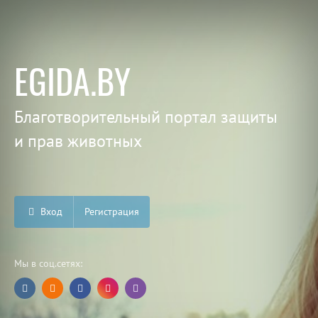
EGIDA.BY
Благотворительный портал защиты
и прав животных
Вход
Регистрация
Мы в соц.сетях: