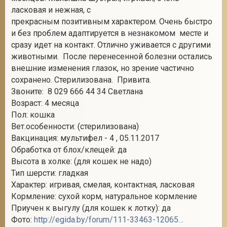
ласковая и нежная, с
прекрасным позитивным характером. Очень быстро
и без проблем адаптируется в незнакомом месте и
сразу идет на контакт. Отлично уживается с другими
животными. После перенесенной болезни остались
внешние изменения глазок, но зрение частично
сохранено. Стерилизована. Привита.
Звоните: 8 029 666 44 34 Светлана
Возраст: 4 месяца
Пол: кошка
Вет.особенности: (стерилизована)
Вакцинация: мультифел - 4 , 05.11.2017
Обработка от блох/клещей: да
Высота в холке: (для кошек не надо)
Тип шерсти: гладкая
Характер: игривая, смелая, контактная, ласковая
Кормление: сухой корм, натуральное кормление
Приучен к выгулу (для кошек к лотку): да
Фото:
http://egida.by/forum/111-33463-1206543-16-1510751065