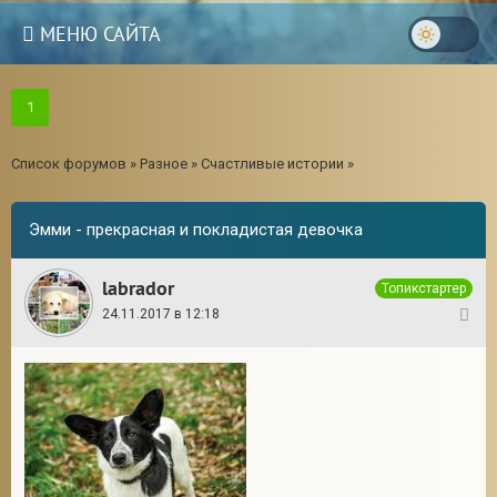
МЕНЮ САЙТА
1
Список форумов
»
Разное
»
Счастливые истории
»
Эмми - прекрасная и покладистая девочка
labrador
Топикстартер
24.11.2017 в 12:18
1
3