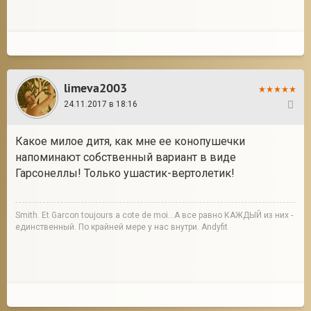
limeva2003
24.11.2017 в 18:16
2
Какое милое дитя, как мне ее конопушечки
напоминают собственный вариант в виде
Гарсонеллы! Только ушастик-вертолетик!
Smith. Et Garcon toujours a cote de moi...А все равно КАЖДЫЙ из них -
единственный. По крайней мере у нас внутри. Andyfit