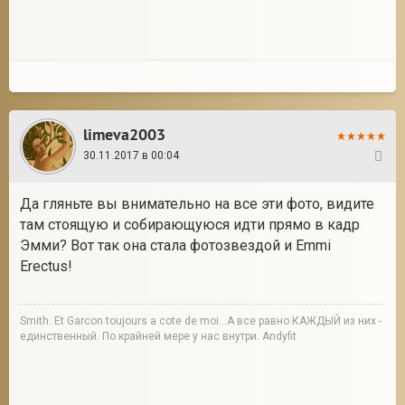
limeva2003
30.11.2017 в 00:04
8
Да гляньте вы внимательно на все эти фото, видите
там стоящую и собирающуюся идти прямо в кадр
Эмми? Вот так она стала фотозвездой и Emmi
Erectus!
Smith. Et Garcon toujours a cote de moi...А все равно КАЖДЫЙ из них -
единственный. По крайней мере у нас внутри. Andyfit