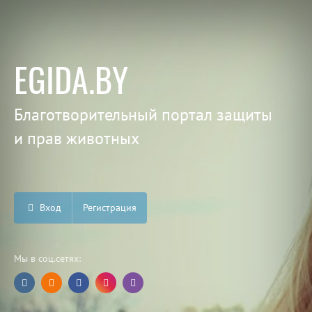
EGIDA.BY
Благотворительный портал защиты
и прав животных
Вход
Регистрация
Мы в соц.сетях: