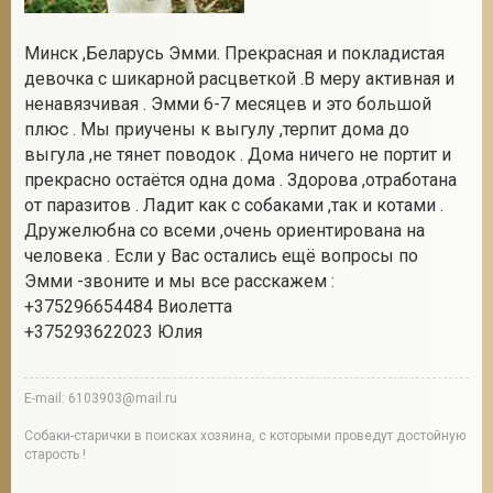
Минск ,Беларусь Эмми. Прекрасная и покладистая
девочка с шикарной расцветкой .В меру активная и
2
ненавязчивая . Эмми 6-7 месяцев и это большой
плюс . Мы приучены к выгулу ,терпит дома до
выгула ,не тянет поводок . Дома ничего не портит и
прекрасно остаётся одна дома . Здорова ,отработана
от паразитов . Ладит как с собаками ,так и котами .
Дружелюбна со всеми ,очень ориентирована на
человека . Если у Вас остались ещё вопросы по
Эмми -звоните и мы все расскажем :
+375296654484 Виолетта
+375293622023 Юлия
E-mail: 6103903@mail.ru
Собаки-старички в поисках хозяина, с которыми проведут достойную
старость !