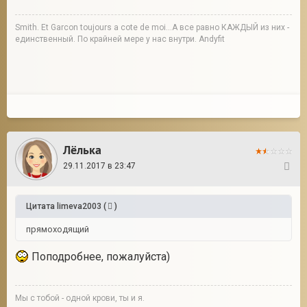
Smith. Et Garcon toujours a cote de moi...А все равно КАЖДЫЙ из них -
единственный. По крайней мере у нас внутри. Andyfit
Лёлька
29.11.2017 в 23:47
7
Цитата
limeva2003
(
)
прямоходящий
Поподробнее, пожалуйста)
Мы с тобой - одной крови, ты и я.