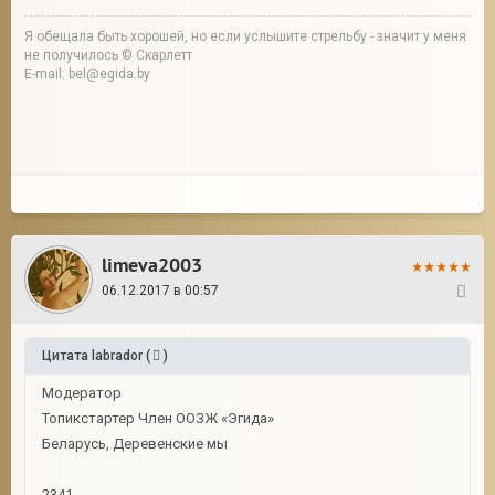
Я обещала быть хорошей, но если услышите стрельбу - значит у меня
не получилось © Скарлетт
E-mail: bel@egida.by
limeva2003
06.12.2017 в 00:57
12
Цитата
labrador
(
)
Модератор
Топикстартер Член ООЗЖ «Эгида»
Беларусь, Деревенские мы
2341