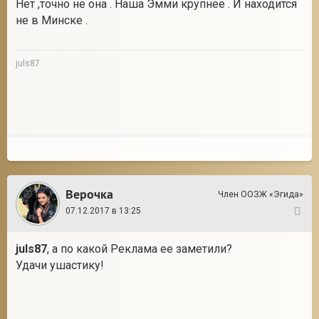
Нет ,точно не она . Наша Эмми крупнее . И находится
не в Минске .
juls87
Верочка
Член ООЗЖ «Эгида»
07.12.2017 в 13:25
18
juls87
, а по какой Реклама ее заметили?
Удачи ушастику!