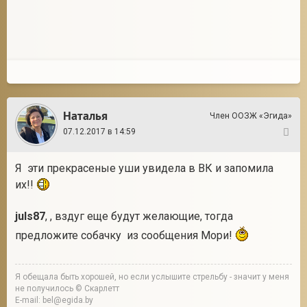
Наталья
Член ООЗЖ «Эгида»
07.12.2017 в 14:59
19
Я эти прекрасеные уши увидела в ВК и запомила
их!!
juls87
, , вздуг еще будут желающие, тогда
предложите собачку из сообщения Мори!
Я обещала быть хорошей, но если услышите стрельбу - значит у меня
не получилось © Скарлетт
E-mail: bel@egida.by