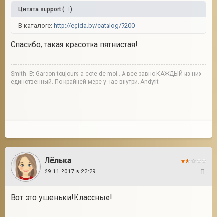
Цитата
support
(
)
В каталоге:
http://egida.by/catalog/7200
Спасибо, такая красотка пятнистая!
Smith. Et Garcon toujours a cote de moi...А все равно КАЖДЫЙ из них -
единственный. По крайней мере у нас внутри. Andyfit
Лёлька
29.11.2017 в 22:29
5
Вот это ушеньки!Классные!