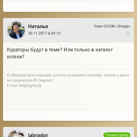
Наталья
Член ООЗЖ «Эгида»
30.11.2017 в 00:10
9
Кураторы будут в теме? Или только в каталог
хотели?
Я обещала быть хорошей, но если услышите стрельбу - значит у меня
не получилось © Скарлетт
E-mail: bel@egida.by
labrador
Топикстартер