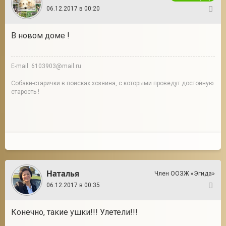
06.12.2017 в 00:20
10
В новом доме !
E-mail: 6103903@mail.ru
Собаки-старички в поисках хозяина, с которыми проведут достойную
старость !
Наталья
Член ООЗЖ «Эгида»
06.12.2017 в 00:35
11
Конечно, такие ушки!!! Улетели!!!