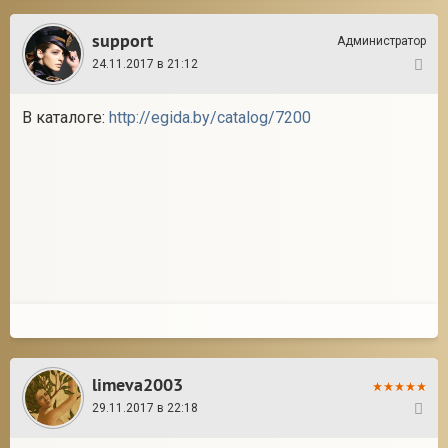
support
Администратор
24.11.2017 в 21:12
3
В каталоге:
http://egida.by/catalog/7200
limeva2003
29.11.2017 в 22:18
4