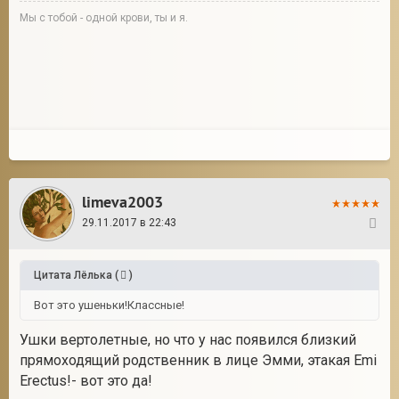
Мы с тобой - одной крови, ты и я.
limeva2003
29.11.2017 в 22:43
6
Цитата
Лёлька
(
)
Вот это ушеньки!Классные!
Ушки вертолетные, но что у нас появился близкий
прямоходящий родственник в лице Эмми, этакая Emi
Erectus!- вот это да!