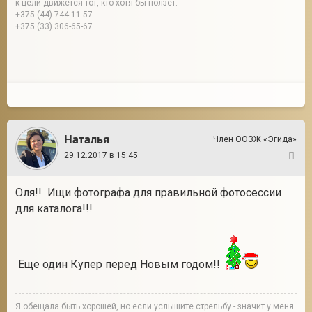
к цели движется тот, кто хотя бы ползет.
+375 (44) 744-11-57
+375 (33) 306-65-67
Наталья
Член ООЗЖ «Эгида»
29.12.2017 в 15:45
2
Оля!! Ищи фотографа для правильной фотосессии
для каталога!!!
Еще один Купер перед Новым годом!!
Я обещала быть хорошей, но если услышите стрельбу - значит у меня