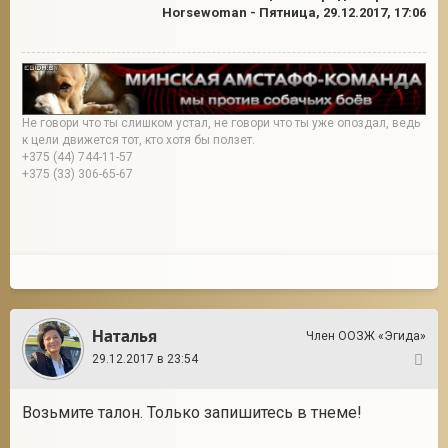
Horsewoman
-
Пятница, 29.12.2017, 17:06
Не говори что ты слишком устал, не говори что ты уже опоздал, ведь
к цели движется тот, кто хотя бы ползет.
+375 (44) 744-11-57
+375 (33) 306-65-67
Наталья
Член ООЗЖ «Эгида»
29.12.2017 в 23:54
4
Возьмите талон. Только запишитесь в тнеме!