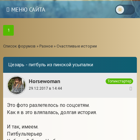
МЕНЮ САЙТА
1
Список форумов
»
Разное
»
Счастливые истории
Цезарь - питбуль из пинской усыпалки
Horsewoman
Топикстартер
29.12.2017 в 14:44
1
Это фото разлетелось по соцсетям.
Как я в это вляпалась, долгая история.
И так, имеем.
Питбультерьер