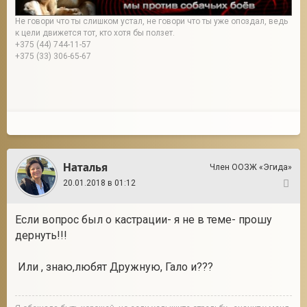
Не говори что ты слишком устал, не говори что ты уже опоздал, ведь
к цели движется тот, кто хотя бы ползет.
+375 (44) 744-11-57
+375 (33) 306-65-67
Наталья
Член ООЗЖ «Эгида»
20.01.2018 в 01:12
13
Если вопрос был о кастрации- я не в теме- прошу
дернуть!!!
Или , знаю,любят Дружную, Гало и???