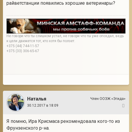
райветстанции появились хорошие ветеринары?
Не говори что ты слишком устал, не говори что ты уже опоздал, ведь
к цели движется тот, кто хотя бы ползет.
+375 (44) 744-11-57
+375 (33) 306-65-67
Наталья
Член ООЗЖ «Эгида»
30.12.2017 в 18:09
6
Я помню, Ира Крисмаса рекомендовала кого-то из
Фрунзенского р-на.