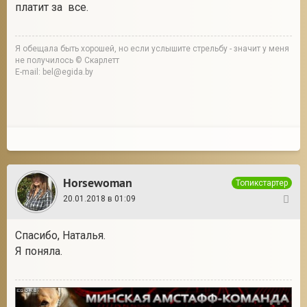
платит за все.
Я обещала быть хорошей, но если услышите стрельбу - значит у меня
не получилось © Скарлетт
E-mail: bel@egida.by
Horsewoman
Топикстартер
20.01.2018 в 01:09
12
Спасибо, Наталья.
Я поняла.