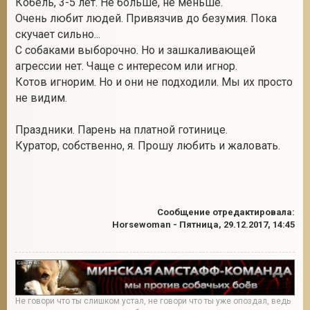
Кобель, 3-5 лет. Не больше, не меньше.
Очень любит людей. Привязчив до безумия. Пока
скучает сильно...
С собаками выборочно. Но и зашкаливающей
2
агрессии нет. Чаще с интересом или игнор.
Котов игнорим. Но и они не подходили. Мы их просто
не видим.
Праздники. Парень на платной готинице.
Куратор, собственно, я. Прошу любить и жаловать.
Сообщение отредактировала:
Horsewoman
-
Пятница, 29.12.2017, 14:45
Не говори что ты слишком устал, не говори что ты уже опоздал, ведь