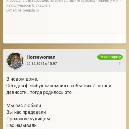
Я обещала быть хорошей, но если услышите стрельбу - значит у меня
не получилось © Скарлетт
E-mail: bel@egida.by
Horsewoman
Топикстартер
29.12.2019 в 15:07
14
В новом доме.
Сегодня фейсбук напомнил о событиях 2 летней
давности... тогда родилось это...
Мы вас любили.
Вы нас предавали.
Прохожие чудищем
Нас называли.