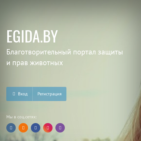
EGIDA.BY
Благотворительный портал защиты
и прав животных
Вход
Регистрация
Мы в соц.сетях: