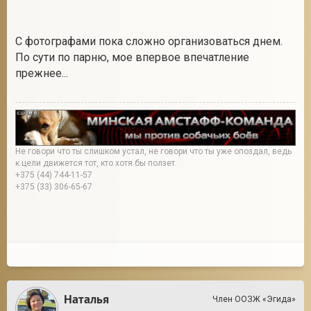
С фотографами пока сложно организоваться днем.
По сути по парню, мое впервое впечатление
прежнее...
Не говори что ты слишком устал, не говори что ты уже опоздал, ведь
к цели движется тот, кто хотя бы ползет.
+375 (44) 744-11-57
+375 (33) 306-65-67
Наталья
Член ООЗЖ «Эгида»