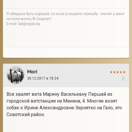
Я обещала быть хорошей, но если услышите стрельбу - значит у меня
не получилось © Скарлетт
E-mail: bel@egida.by
Mori
30.12.2017 в 18:24
7
Все хвалят вета Марину Васильевну Першай из
городской ветстанции на Минина, 4. Многие возят
собак к Ирине Александровне Зернятко на Гало, это
Советский район.