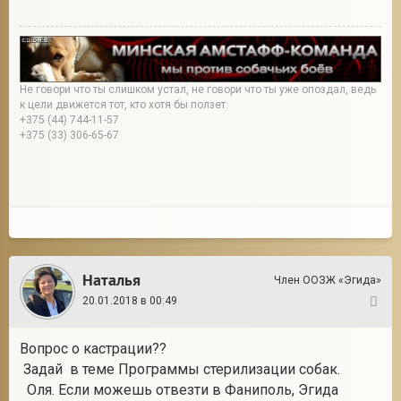
Не говори что ты слишком устал, не говори что ты уже опоздал, ведь
к цели движется тот, кто хотя бы ползет.
+375 (44) 744-11-57
+375 (33) 306-65-67
Наталья
Член ООЗЖ «Эгида»
20.01.2018 в 00:49
11
Вопрос о кастрации??
Задай в теме Программы стерилизации собак.
Оля. Если можешь отвезти в Фаниполь, Эгида