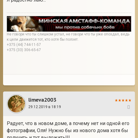
Не говори что ты слишком устал, не говори что ты уже опоздал, ведь
к цели движется тот, кто хотя бы ползет.
+375 (44) 744-11-57
+375 (33) 306-65-67
limeva2003
29.12.2019 в 18:19
15
Радует, что в новом доме, а почему нет ни одной его
фотографии, Оля! Нужно бы из нового дома хотя бы
получить и тут выложить!!!