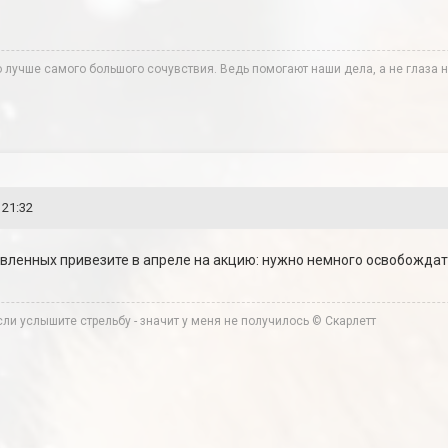
лучше самого большого сочувствия. Ведь помогают наши дела, а не глаза н
 21:32
товленных привезите в апреле на акцию: нужно немного освобождат
ли услышите стрельбу - значит у меня не получилось © Скарлетт