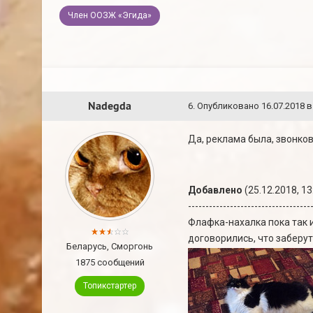
Член ООЗЖ «Эгида»
Nadegda
6
.
Опубликовано
16.07.2018 в
Да, реклама была, звонков
Добавлено
(25.12.2018, 13
-----------------------------------
Флафка-нахалка пока так и
договорились, что заберут:
Беларусь, Сморгонь
1875 сообщений
Топикстартер