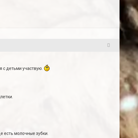
3
 я с детьми участвую.
клетки.
ще есть молочные зубки.