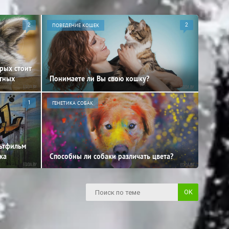
2
ПОВЕДЕНИЕ КОШЕК
2
орых стоит
отных
Понимаете ли Вы свою кошку?
1
ГЕНЕТИКА СОБАК
льтфильм
ка
Способны ли собаки различать цвета?