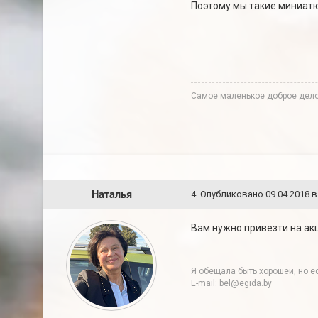
Поэтому мы такие миниат
Cамое маленькое доброе дело 
Наталья
4
.
Опубликовано
09.04.2018 в
Вам нужно привезти на акц
Я обещала быть хорошей, но ес
E-mail: bel@egida.by