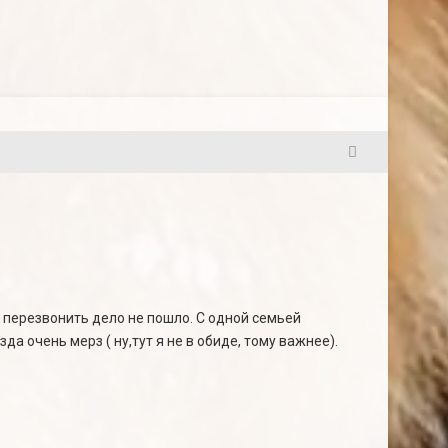
6
я перезвонить дело не пошло. С одной семьей
зда очень мерз ( ну,тут я не в обиде, тому важнее).