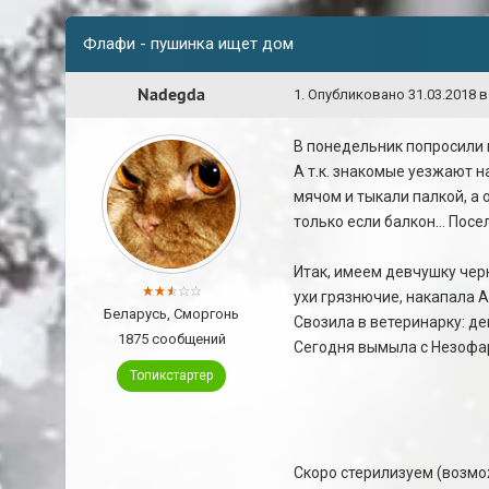
Флафи - пушинка ищет дом
Nadegda
1
.
Опубликовано
31.03.2018 в
В понедельник попросили 
А т.к. знакомые уезжают на
мячом и тыкали палкой, а о
только если балкон... Посе
Итак, имеем девчушку черн
ухи грязнючие, накапала А
Беларусь, Сморгонь
Свозила в ветеринарку: де
1875 сообщений
Сегодня вымыла с Незофарм
Топикстартер
Скоро стерилизуем (возмо