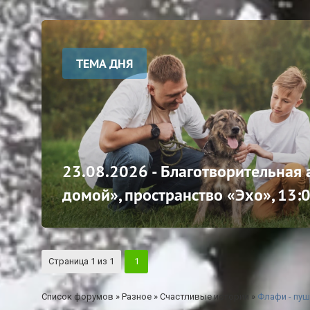
ТЕМА ДНЯ
23.08.2026 - Благотворительная
домой», пространство «Эхо», 13:
Страница
1
из
1
1
Список форумов
»
Разное
»
Счастливые истории
»
Флафи - пу