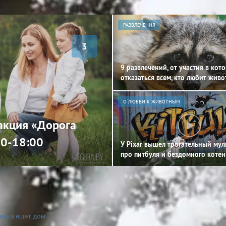
РАЗВЛЕЧЕНИЯ
3
9 развлечений, от участия в кот
отказаться всем, кто любит жив
О ЛЮБВИ К ЖИВОТНЫМ
 акция «Дорога
00-18:00
У Pixar вышел трогательный му
про питбуля и бездомного котен
шинка ищет дом