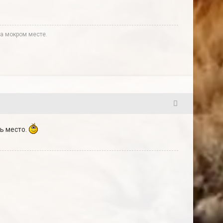
а мокром месте.
2
ь место.