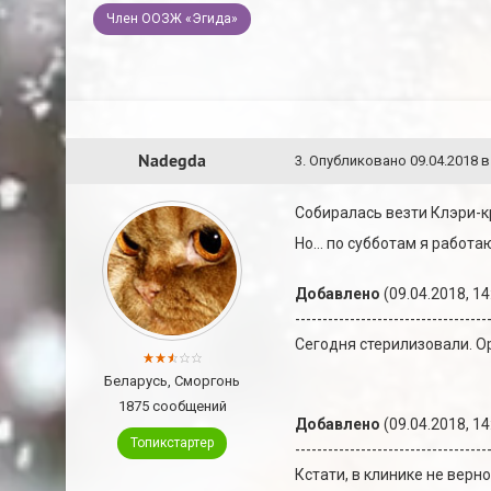
Член ООЗЖ «Эгида»
Nadegda
3
.
Опубликовано
09.04.2018 в
Собиралась везти Клэри-кр
Но... по субботам я работ
Добавлено
(09.04.2018, 14
-----------------------------------
Сегодня стерилизовали. Ор
Беларусь, Сморгонь
1875 сообщений
Добавлено
(09.04.2018, 14
Топикстартер
-----------------------------------
Кстати, в клинике не верно