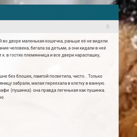
1
 во дворе маленькая кошечка, раньше её не видели.
ания человека, бегала за детьми, а они кидали в неё
т.к. в гостях племянница и все двери нараспашку,
не без блошек, лампой посветила, чисто... Только
яницу забрали, малая переехала в клетку в ванную.
лафи (пушинка). она правда легенькая как пушинка.
но.