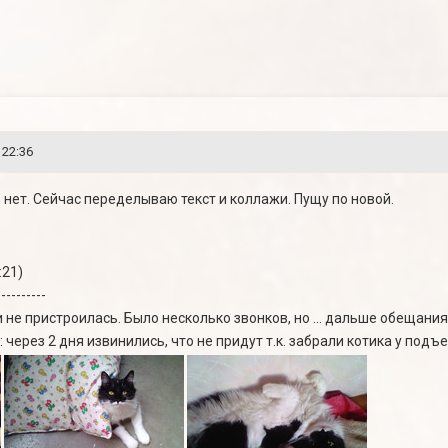
 22:36
 нет. Сейчас переделываю текст и коллажи. Пущу по новой.
:21)
----------
 не пристроилась. Было несколько звонков, но ... дальше обещани
 через 2 дня извинились, что не придут т.к. забрали котика у подъе