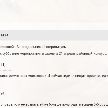
 14:24
ивошей... В понедельник её стерилизуем.
аю, субботние мероприятия в школе, а 21 апреля районный конкурс,
:21)
----------
ала громче всех моих кошек. И сейчас сидит и пищит. просится из 
:24)
----------
 определили её возраст. ей не больше полугода.. месяцев 5-5,5 . Е