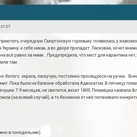
 21:27
приютить очередную Сморгонскую горемыку: появилась у знакомой
 Украину, к себе никак, а во дворе пропадет. Ласковая, хочет вним
на всё равно за ними... Предупредила, что мест для карантина нет,
лили там.
о-белого окраса, ласкучую, постоянно просящуюся на ручки... Внеш
мит. Пока была на балконе обработала Адвокатом. В пятницу плем
вчушке 7-9 месяцев, не светится, весит 1800. Племяшка назвала Ф
ом (на всякий случай), а то бензином от неё попахивало конкрет
жно в понедельник).