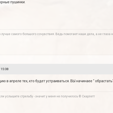
юрные пушинки.
лучше самого большого сочувствия. Ведь помогают наши дела, а не глаза н
 15:08
ию в апреле тех, кто будет устраиваться. ВЫ начинаее " обрастать"
ли услышите стрельбу - значит у меня не получилось © Скарлетт