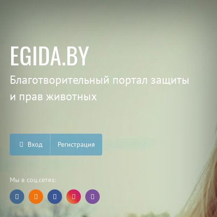
EGIDA.BY
Благотворительный портал защиты
и прав животных
Вход
Регистрация
Мы в соц.сетях: