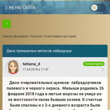
МЕНЮ САЙТА
1
Список форумов
»
Разное
»
Счастливые истории
Двое прекрасных метисов лабрадора
tatiana_d
Топикстартер
17.04.2018 в 17:47
1
Двое очаровательных щенков- лабрадорчиков
палевого и черного окраса.. Малыши родились 26
3
февраля 2018 года в лютые морозы на улице из-
за жестокости своих бывших хозяев. К счастью
были спасены и с 2-х дневного возраста были