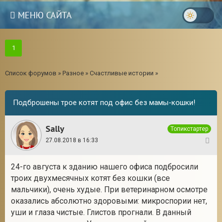
МЕНЮ САЙТА
1
Список форумов
»
Разное
»
Счастливые истории
»
Подброшены трое котят под офис без мамы-кошки!
Sally
Топикстартер
27.08.2018 в 16:33
1
24-го августа к зданию нашего офиса подбросили
троих двухмесячных котят без кошки (все
3
мальчики), очень худые. При ветеринарном осмотре
оказались абсолютно здоровыми: микроспории нет,
уши и глаза чистые. Глистов прогнали. В данный