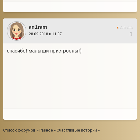
an1ram
28.09.2018 в 11:37
4
спасибо! малыши пристроены!)
Список форумов
»
Разное
»
Счастливые истории
»