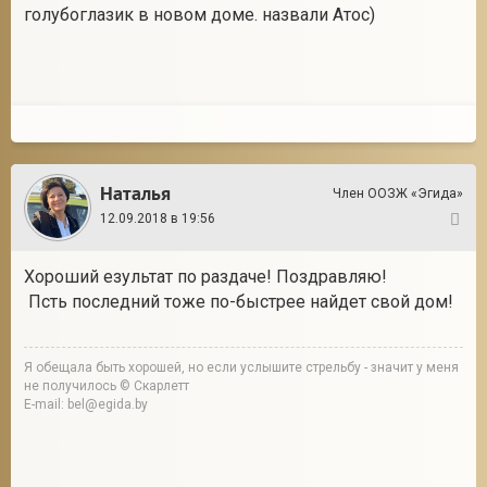
голубоглазик в новом доме. назвали Атос)
Наталья
Член ООЗЖ «Эгида»
12.09.2018 в 19:56
3
Хороший езультат по раздаче! Поздравляю!
Псть последний тоже по-быстрее найдет свой дом!
Я обещала быть хорошей, но если услышите стрельбу - значит у меня
не получилось © Скарлетт
E-mail: bel@egida.by