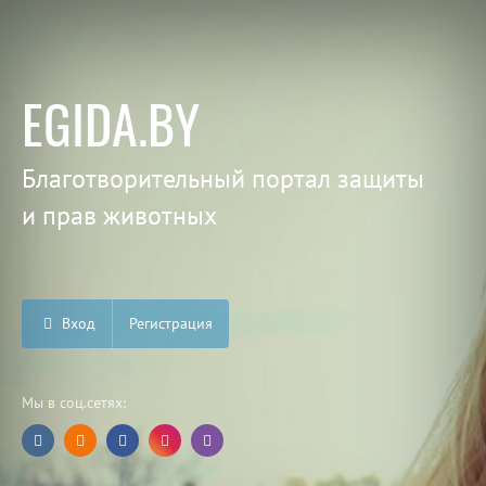
EGIDA.BY
Благотворительный портал защиты
и прав животных
Вход
Регистрация
Мы в соц.сетях: